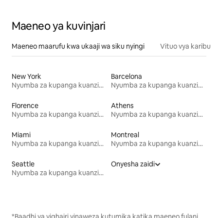
Maeneo ya kuvinjari
Maeneo maarufu kwa ukaaji wa siku nyingi
Vituo vya karibu
New York
Barcelona
Nyumba za kupanga kuanzia mwezi mmoja
Nyumba za kupanga kuanzia mwezi mmoja
Florence
Athens
Nyumba za kupanga kuanzia mwezi mmoja
Nyumba za kupanga kuanzia mwezi mmoja
Miami
Montreal
Nyumba za kupanga kuanzia mwezi mmoja
Nyumba za kupanga kuanzia mwezi mmoja
Seattle
Onyesha zaidi
Nyumba za kupanga kuanzia mwezi mmoja
*Baadhi ya vighairi vinaweza kutumika katika maeneo fulani