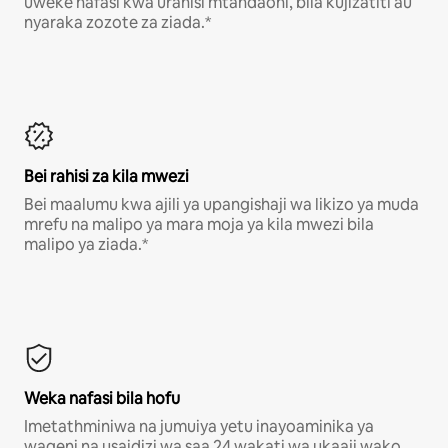
uweke nafasi kwa urahisi mtandaoni, bila kujizatiti au
nyaraka zozote za ziada.*
Bei rahisi za kila mwezi
Bei maalumu kwa ajili ya upangishaji wa likizo ya muda
mrefu na malipo ya mara moja ya kila mwezi bila
malipo ya ziada.*
Weka nafasi bila hofu
Imetathminiwa na jumuiya yetu inayoaminika ya
wageni na usaidizi wa saa 24 wakati wa ukaaji wako