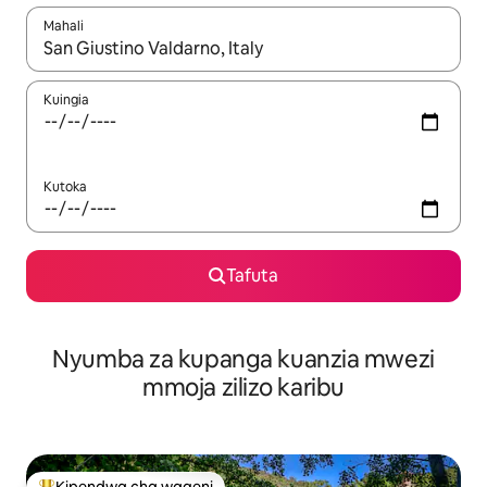
Mahali
Wakati matokeo yanapatikana, vinjari kwa kutumia vitufe vya v
Kuingia
Kutoka
Tafuta
Nyumba za kupanga kuanzia mwezi
mmoja zilizo karibu