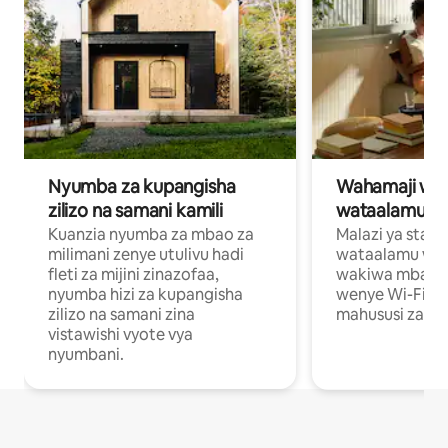
Nyumba za kupangisha
Wahamaji wa ki
zilizo na samani kamili
wataalamu wa
Kuanzia nyumba za mbao za
Malazi ya star
milimani zenye utulivu hadi
wataalamu wan
fleti za mijini zinazofaa,
wakiwa mbali na
nyumba hizi za kupangisha
wenye Wi-Fi n
zilizo na samani zina
mahususi za kuf
vistawishi vyote vya
nyumbani.