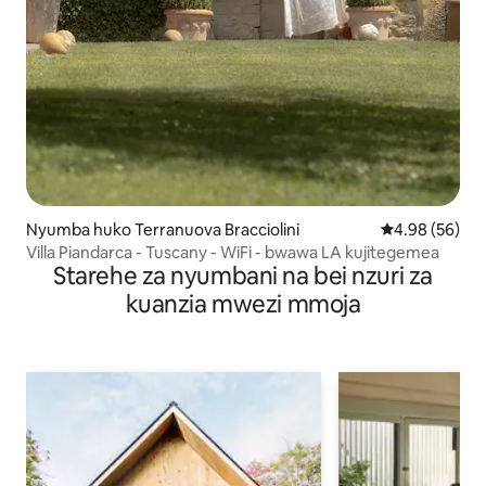
Nyumba huko Terranuova Bracciolini
Ukadiriaji wa 
4.98 (56)
Villa Piandarca - Tuscany - WiFi - bwawa LA kujitegemea
Starehe za nyumbani na bei nzuri za
kuanzia mwezi mmoja