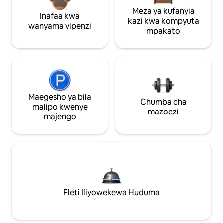
Meza ya kufanyia
Inafaa kwa
kazi kwa kompyuta
wanyama vipenzi
mpakato
Maegesho ya bila
Chumba cha
malipo kwenye
mazoezi
majengo
Fleti Iliyowekewa Huduma