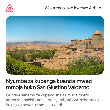
Ruka
kwenda
Weka eneo lako kwenye Airbnb
kwenye
maudhui
Nyumba za kupanga kuanzia mwezi
mmoja huko San Giustino Valdarno
Gundua sehemu za kupangisha za muda mrefu
ambazo unahisi kama upo nyumbani kwa sehemu za
kukaa za mwezi mmoja au zaidi.