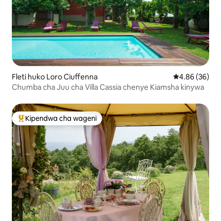
Fleti huko Loro Ciuffenna
Ukadiriaji wa 
4.86 (36)
Chumba cha Juu cha Villa Cassia chenye Kiamsha kinywa
Kipendwa cha wageni
Kipendwa maarufu cha wageni