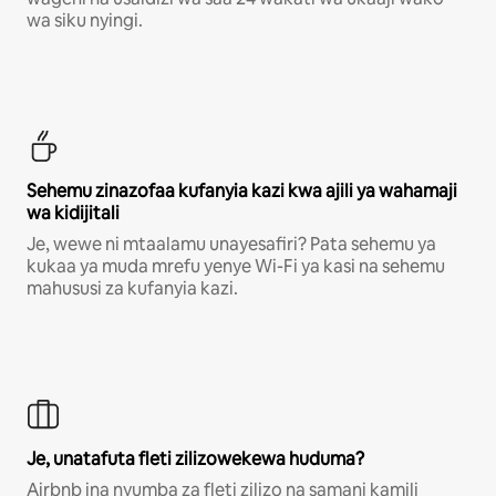
wa siku nyingi.
Sehemu zinazofaa kufanyia kazi kwa ajili ya wahamaji
wa kidijitali
Je, wewe ni mtaalamu unayesafiri? Pata sehemu ya
kukaa ya muda mrefu yenye Wi-Fi ya kasi na sehemu
mahususi za kufanyia kazi.
Je, unatafuta fleti zilizowekewa huduma?
Airbnb ina nyumba za fleti zilizo na samani kamili