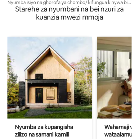
Nyumba isiyo na ghorofa ya chombo/ kifungua kinywa bila
Starehe za nyumbani na bei nzuri za
malipo + Maegesho
kuanzia mwezi mmoja
Nyumba za kupangisha
Wahamaji wa ki
zilizo na samani kamili
wataalamu wa