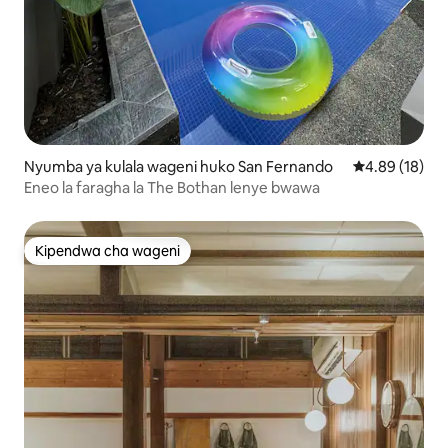
Nyumba ya kulala wageni huko San Fernando
Ukadiriaji wa 
4.89 (18)
Eneo la faragha la The Bothan lenye bwawa
Kipendwa cha wageni
Kipendwa cha wageni