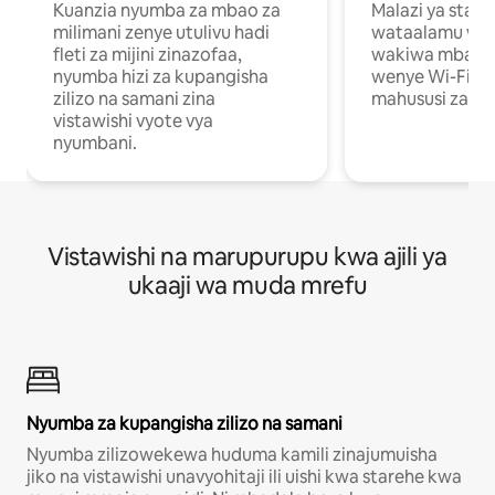
Kuanzia nyumba za mbao za
Malazi ya star
milimani zenye utulivu hadi
wataalamu wan
fleti za mijini zinazofaa,
wakiwa mbali na
nyumba hizi za kupangisha
wenye Wi-Fi n
zilizo na samani zina
mahususi za kuf
vistawishi vyote vya
nyumbani.
Vistawishi na marupurupu kwa ajili ya
ukaaji wa muda mrefu
Nyumba za kupangisha zilizo na samani
Nyumba zilizowekewa huduma kamili zinajumuisha
jiko na vistawishi unavyohitaji ili uishi kwa starehe kwa