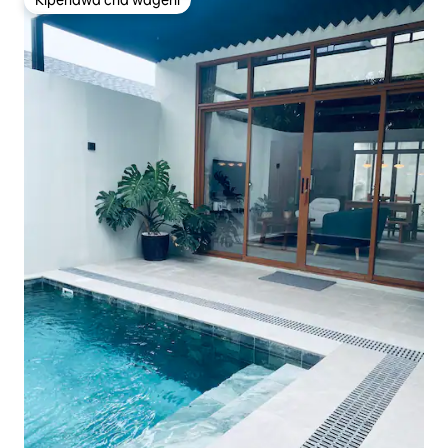
Kipendwa cha wageni
Kipendwa cha wageni