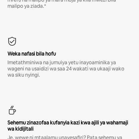
malipo ya ziada.*
Weka nafasi bila hofu
Imetathminiwa na jumuiya yetu inayoaminika ya
wageni na usaidizi wa saa 24 wakati wa ukaaji wako
wa siku nyingi.
Sehemu zinazofaa kufanyia kazi kwa ajili ya wahamaji
wa kidijitali
Je, wewe ni mtaalamu unayesafiri? Pata sehemu ya