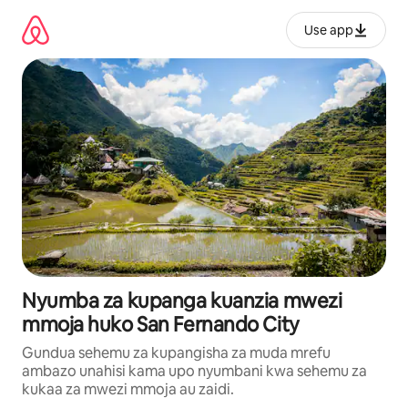
Ruka
kwenda
Use app
kwenye
maudhui
Nyumba za kupanga kuanzia mwezi
mmoja huko San Fernando City
Gundua sehemu za kupangisha za muda mrefu
ambazo unahisi kama upo nyumbani kwa sehemu za
kukaa za mwezi mmoja au zaidi.