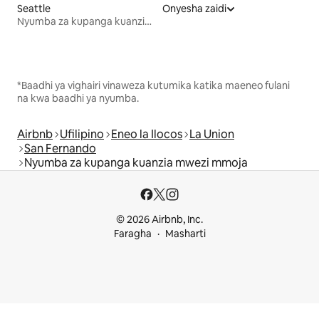
Seattle
Onyesha zaidi
Nyumba za kupanga kuanzia mwezi mmoja
*Baadhi ya vighairi vinaweza kutumika katika maeneo fulani
na kwa baadhi ya nyumba.
Airbnb
Ufilipino
Eneo la Ilocos
La Union
San Fernando
Nyumba za kupanga kuanzia mwezi mmoja
© 2026 Airbnb, Inc.
Faragha
Masharti