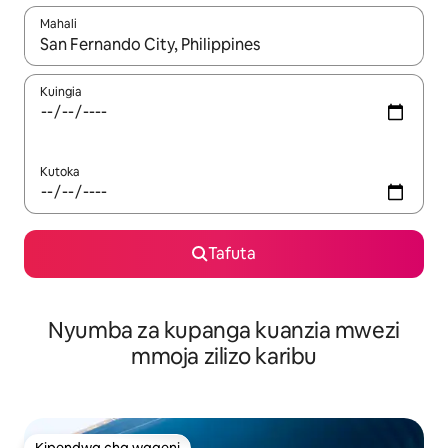
Mahali
Wakati matokeo yanapatikana, vinjari kwa kutumia vitufe vya v
Kuingia
Kutoka
Tafuta
Nyumba za kupanga kuanzia mwezi
mmoja zilizo karibu