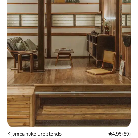
Kijumba huko Urbiztondo
Ukadiriaji wa 
4.95 (59)