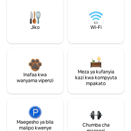
Jiko
Wi-Fi
Meza ya kufanyia
Inafaa kwa
kazi kwa kompyuta
wanyama vipenzi
mpakato
Maegesho ya bila
Chumba cha
malipo kwenye
mazoezi