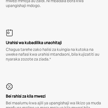
mwezi mmoja au zaidi. Ni mbadala bora kwa
upangishaji mdogo.
Urahisi wa kubadilika unaohitaji
Chagua tarehe zako halisi za kuingia na kutoka na
uweke nafasi kwa urahisi mtandaoni, bila kujizatiti au
nyaraka zozote za ziada.*
Bei rahisi za kila mwezi
Bei maalumu kwa ajili ya upangishaji wa likizo ya muda
mrefu na malipo ya mara moja ya kila mwezi bila