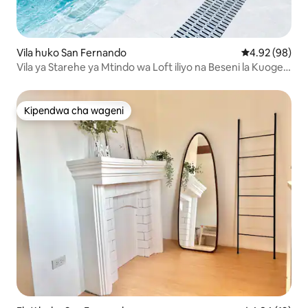
Vila huko San Fernando
Ukadiriaji wa 
4.92 (98)
Vila ya Starehe ya Mtindo wa Loft iliyo na Beseni la Kuogea
na Bwawa la Kujitegemea
Kipendwa cha wageni
Kipendwa cha wageni