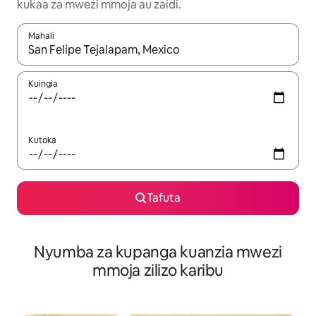
kukaa za mwezi mmoja au zaidi.
Mahali
Wakati matokeo yanapatikana, vinjari kwa kutumia vitufe vya v
Kuingia
Kutoka
Tafuta
Nyumba za kupanga kuanzia mwezi
mmoja zilizo karibu