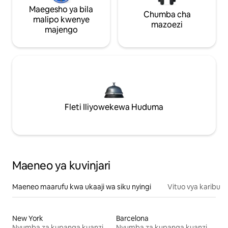
Maegesho ya bila
Chumba cha
malipo kwenye
mazoezi
majengo
Fleti Iliyowekewa Huduma
Maeneo ya kuvinjari
Maeneo maarufu kwa ukaaji wa siku nyingi
Vituo vya karibu
New York
Barcelona
Nyumba za kupanga kuanzia mwezi mmoja
Nyumba za kupanga kuanzia mwezi mmoja