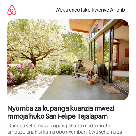
Ruka
kwenda
Weka eneo lako kwenye Airbnb
kwenye
maudhui
Nyumba za kupanga kuanzia mwezi
mmoja huko San Felipe Tejalapam
Gundua sehemu za kupangisha za muda mrefu
ambazo unahisi kama upo nyumbani kwa sehemu za