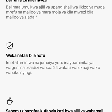
Bei rahisi za kila mwezi
Bei maalumu kwa ajili ya upangishaji wa likizo ya muda
mrefu na malipo ya mara moja ya kila mwezi bila
malipo ya ziada.*
Weka nafasi bila hofu
Imetathminiwa na jumuiya yetu inayoaminika ya
wageni na usaidizi wa saa 24 wakati wa ukaaji wako
wa siku nyingi.
Sehemu zinazofaa kufanyia kazi kwa ajili ya wahamaji