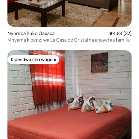
Nyumba huko Oaxaca
Ukadiriaji wa 
4.84 (32)
Mnyama kipenzi wa La Casa de Cristal na anayefaa familia
Kipendwa cha wageni
Kipendwa cha wageni