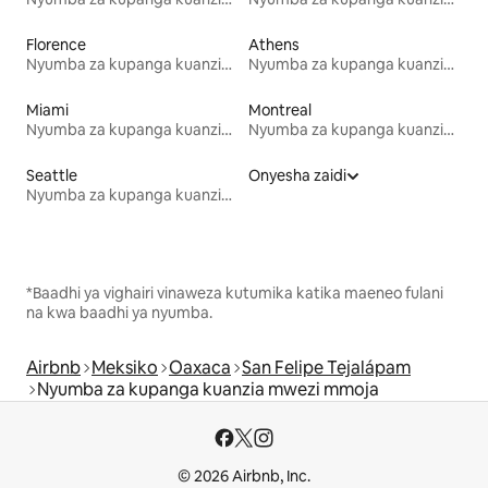
Florence
Athens
Nyumba za kupanga kuanzia mwezi mmoja
Nyumba za kupanga kuanzia mwezi mmoja
Miami
Montreal
Nyumba za kupanga kuanzia mwezi mmoja
Nyumba za kupanga kuanzia mwezi mmoja
Seattle
Onyesha zaidi
Nyumba za kupanga kuanzia mwezi mmoja
*Baadhi ya vighairi vinaweza kutumika katika maeneo fulani
na kwa baadhi ya nyumba.
Airbnb
Meksiko
Oaxaca
San Felipe Tejalápam
Nyumba za kupanga kuanzia mwezi mmoja
© 2026 Airbnb, Inc.