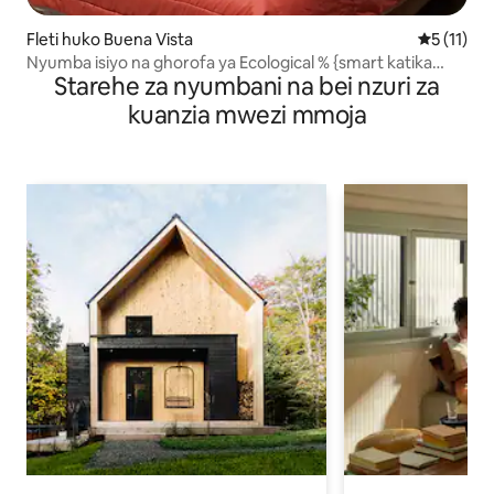
Fleti huko Buena Vista
Ukadiriaji
5 (11)
Nyumba isiyo na ghorofa ya Ecological % {smart katika
Starehe za nyumbani na bei nzuri za
ranchi endelevu
kuanzia mwezi mmoja