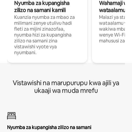
Nyumba za kupangisha
Wahamaji wa ki
zilizo na samani kamili
wataalamu wa
Kuanzia nyumba za mbao za
Malazi ya star
milimani zenye utulivu hadi
wataalamu wan
fleti za mijini zinazofaa,
wakiwa mbali na
nyumba hizi za kupangisha
wenye Wi-Fi n
zilizo na samani zina
mahususi za kuf
vistawishi vyote vya
nyumbani.
Vistawishi na marupurupu kwa ajili ya
ukaaji wa muda mrefu
Nyumba za kupangisha zilizo na samani