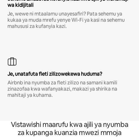
wa kidijitali
Je, wewe ni mtaalamu unayesafiri? Pata sehemu ya
kukaa ya muda mrefu yenye Wi-Fi ya kasi na sehemu
mahususi za kufanyia kazi.
Je, unatafuta fleti zilizowekewa huduma?
Airbnb ina nyumba za fleti zilizo na samani kamili
zinazofaa kwa wafanyakazi, makazi ya shirika na
mahitaji ya kuhama.
Vistawishi maarufu kwa ajili ya nyumba
za kupanga kuanzia mwezi mmoja