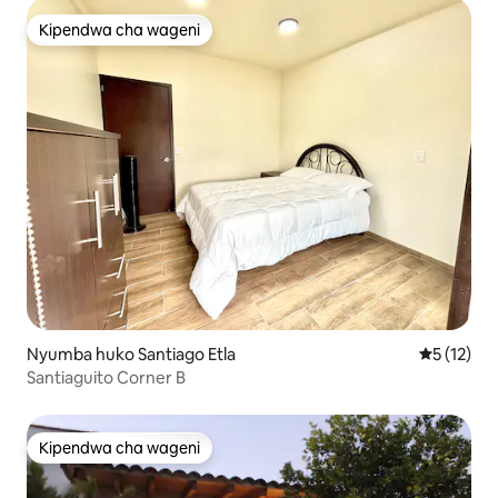
Kipendwa cha wageni
Kipendwa cha wageni
Nyumba huko Santiago Etla
Ukadiriaji 
5 (12)
Santiaguito Corner B
Kipendwa cha wageni
Kipendwa cha wageni