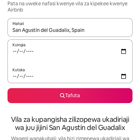
Pata na uweke nafasi kwenye vila za kipekee kwenye
Airbnb
Mahali
Wakati matokeo yanapatikana, vinjari kwa kutumia vitufe vya v
Kuingia
Kutoka
Tafuta
Vila za kupangisha zilizopewa ukadiriaji
wa juu jijini San Agustín del Guadalix
Wageni wanakubali: vila hizi zimepewa ukadiriaji wa