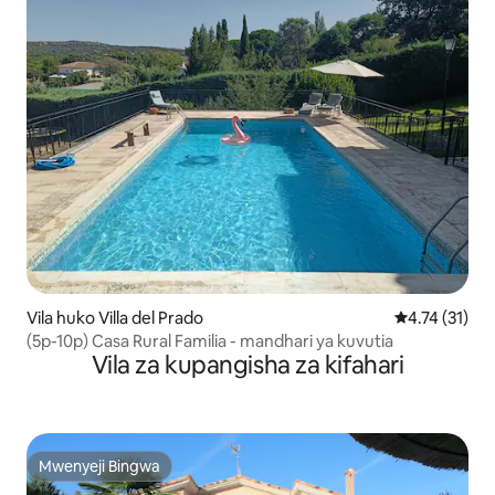
Vila huko Villa del Prado
Ukadiriaji wa 
4.74 (31)
(5p-10p) Casa Rural Familia - mandhari ya kuvutia
Vila za kupangisha za kifahari
Mwenyeji Bingwa
Mwenyeji Bingwa