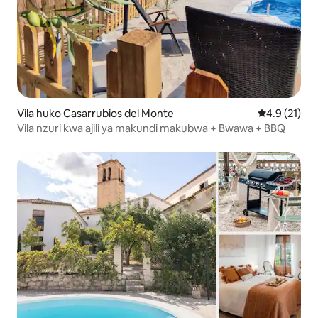
Vila huko Casarrubios del Monte
Ukadiriaji wa
4.9 (21)
Vila nzuri kwa ajili ya makundi makubwa + Bwawa + BBQ