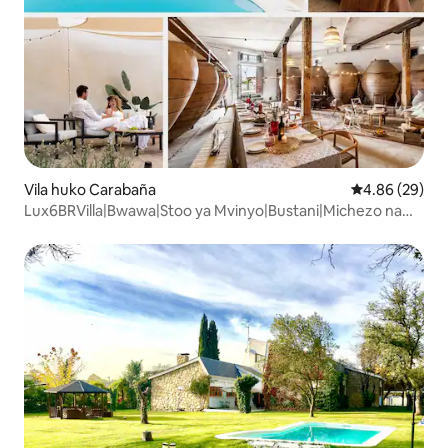
Vila huko Carabaña
Ukadiriaji wa 
4.86 (29)
Lux6BRVilla|Bwawa|Stoo ya Mvinyo|Bustani|Michezo na
BBQ|