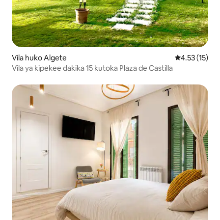
Vila huko Algete
Ukadiriaji wa 
4.53 (15)
Vila ya kipekee dakika 15 kutoka Plaza de Castilla