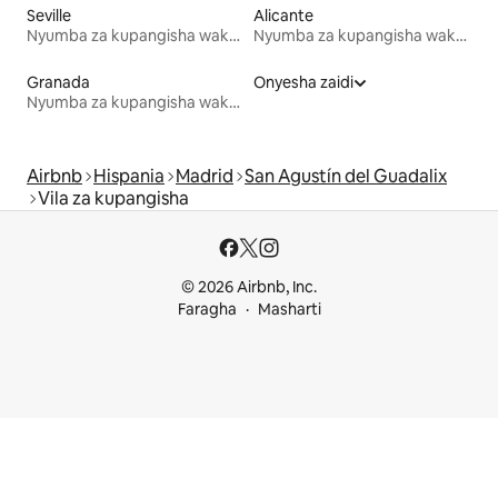
Seville
Alicante
Nyumba za kupangisha wakati wa likizo
Nyumba za kupangisha wakati wa likizo
Granada
Onyesha zaidi
Nyumba za kupangisha wakati wa likizo
Airbnb
Hispania
Madrid
San Agustín del Guadalix
Vila za kupangisha
© 2026 Airbnb, Inc.
Faragha
Masharti