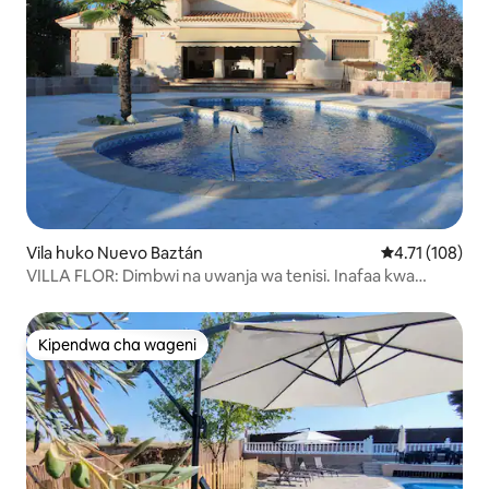
Vila huko Nuevo Baztán
Ukadiriaji wa w
4.71 (108)
VILLA FLOR: Dimbwi na uwanja wa tenisi. Inafaa kwa
vikundi
Kipendwa cha wageni
Kipendwa cha wageni