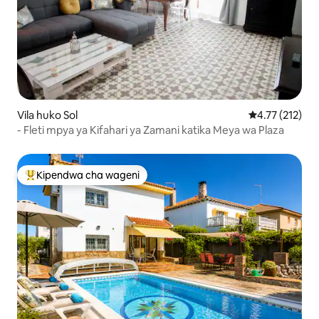
Vila huko Sol
Ukadiriaji wa w
4.77 (212)
- Fleti mpya ya Kifahari ya Zamani katika Meya wa Plaza
Kipendwa cha wageni
Kipendwa maarufu cha wageni