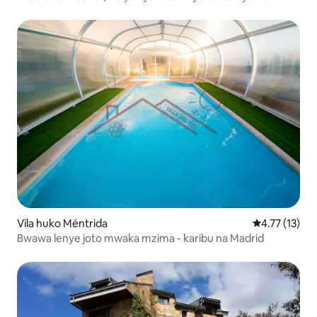
bwawa)
Vila huko Méntrida
Ukadiriaji wa 
4.77 (13)
Bwawa lenye joto mwaka mzima - karibu na Madrid