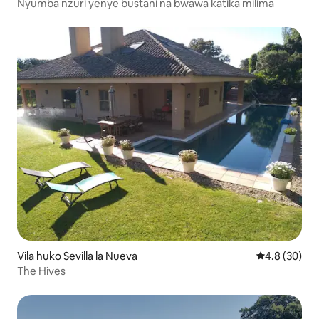
Nyumba nzuri yenye bustani na bwawa katika milima
Vila huko Sevilla la Nueva
Ukadiriaji wa
4.8 (30)
The Hives