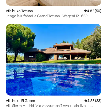
Vila huko Tetuán
Ukadiriaji wa 
4.82 (50)
Jengo la Kifahari la Grand Tetuan | Wageni 12 I 6BR
Vila huko El Gasco
Ukadiriaji wa 
4.85 (33)
Vila Sierra Madrid (vila ya vyumba 7 vya kulala iliyo na