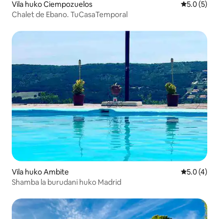
Vila huko Ciempozuelos
Ukadiriaji w
5.0 (5)
Chalet de Ebano. TuCasaTemporal
Vila huko Ambite
Ukadiriaji w
5.0 (4)
Shamba la burudani huko Madrid