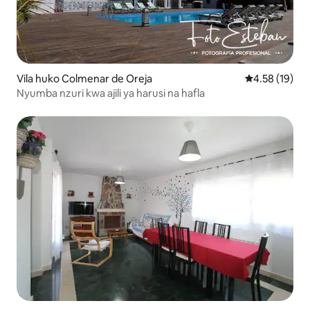
Vila huko Colmenar de Oreja
Ukadiriaji wa 
4.58 (19)
Nyumba nzuri kwa ajili ya harusi na hafla