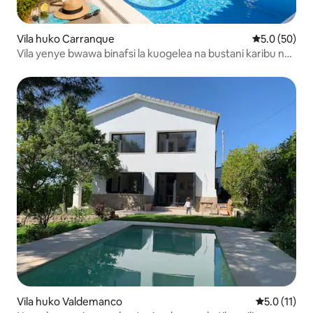
Vila huko Carranque
Ukadiriaji wa
5.0 (50)
Vila yenye bwawa binafsi la kuogelea na bustani karibu na
Madrid
Vila huko Valdemanco
Ukadiriaji w
5.0 (11)