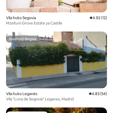
Vila huko Segovia
Ukadiriaji wa 
4.92 (12)
Mzeituni Grove Estate ya Castile
Mwenyeji Bingwa
Mwenyeji Bingwa
Vila huko Leganés
Ukadiriaji wa 
4.83 (54)
Vila "Luna de Segovia" Leganes, Madrid