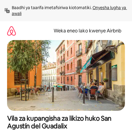
Ruka
Baadhi ya taarifa imetafsiriwa kiotomatiki. 
Onyesha lugha ya 
kwenda
awali
kwenye
maudhui
Weka eneo lako kwenye Airbnb
Vila za kupangisha za likizo huko San
Agustín del Guadalix