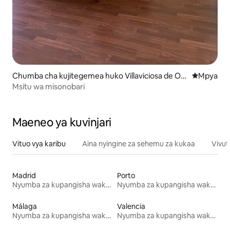
Chumba cha kujitegemea huko Villaviciosa de Od
Eneo jipya 
Mpya
ón
Msitu wa misonobari
Maeneo ya kuvinjari
Vituo vya karibu
Aina nyingine za sehemu za kukaa
Vivut
Madrid
Porto
Nyumba za kupangisha wakati wa likizo
Nyumba za kupangisha wakati wa likizo
Málaga
Valencia
Nyumba za kupangisha wakati wa likizo
Nyumba za kupangisha wakati wa likizo