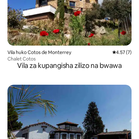
Vila huko Cotos de Monterrey
Ukadiriaji wa
4.57 (7)
Chalet Cotos
Vila za kupangisha zilizo na bwawa