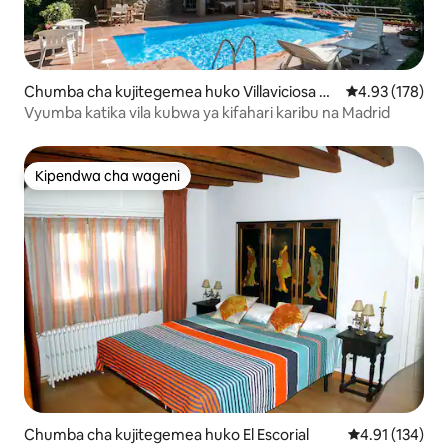
Chumba cha kujitegemea huko Villaviciosa de
Ukadiriaji wa w
4.93 (178)
Odón
Vyumba katika vila kubwa ya kifahari karibu na Madrid
Kipendwa cha wageni
Kipendwa cha wageni
Chumba cha kujitegemea huko El Escorial
Ukadiriaji wa w
4.91 (134)