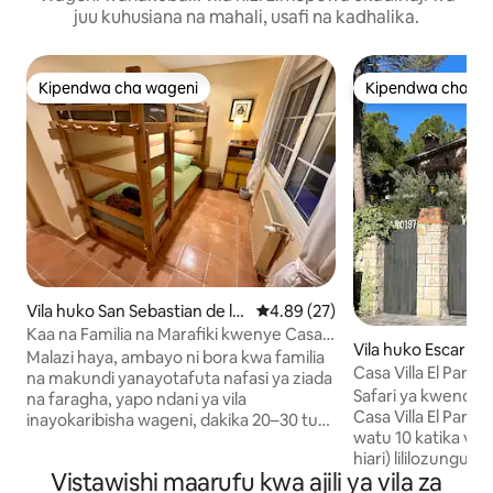
juu kuhusiana na mahali, usafi na kadhalika.
Kipendwa cha wageni
Kipendwa cha wa
Kipendwa cha wageni
Kipendwa cha wa
Vila huko San Sebastian de lo
Ukadiriaji wa wastani wa 4.89 ka
4.89 (27)
s Reyes, Madrid
Kaa na Familia na Marafiki kwenye Casa
Vila huko Escarich
Caliche
Malazi haya, ambayo ni bora kwa familia
Casa Villa El Parais
na makundi yanayotafuta nafasi ya ziada
Safari ya kwenda A
na faragha, yapo ndani ya vila
Casa Villa El Paraís
inayokaribisha wageni, dakika 20–30 tu
watu 10 katika vyu
kutoka katikati ya Madrid na dakika 15–25
hiari) lililozungukw
kutoka Uwanja wa Ndege wa Madrid.
Vistawishi maarufu kwa ajili ya vila za
na bustani nzuri y
Sehemu hii inajumuisha vyumba 2 vya