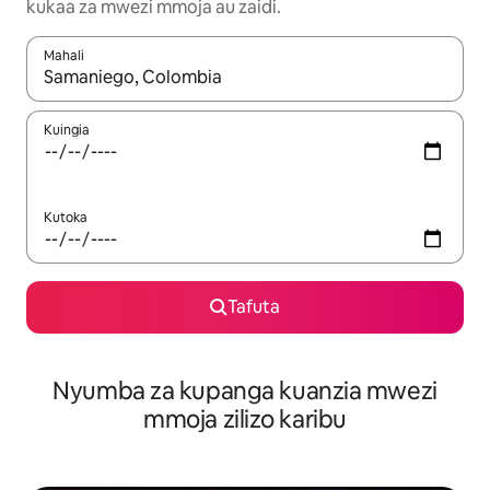
kukaa za mwezi mmoja au zaidi.
Mahali
Wakati matokeo yanapatikana, vinjari kwa kutumia vitufe vya v
Kuingia
Kutoka
Tafuta
Nyumba za kupanga kuanzia mwezi
mmoja zilizo karibu