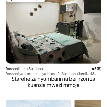
Kipendwa cha wageni
Roshani huko Sandona
Ukadiriaji
5 (5)
Roshani ya starehe na ya kisasa 2 -Sandoná kilomita 43
Starehe za nyumbani na bei nzuri za
kutoka Pasto
kuanzia mwezi mmoja