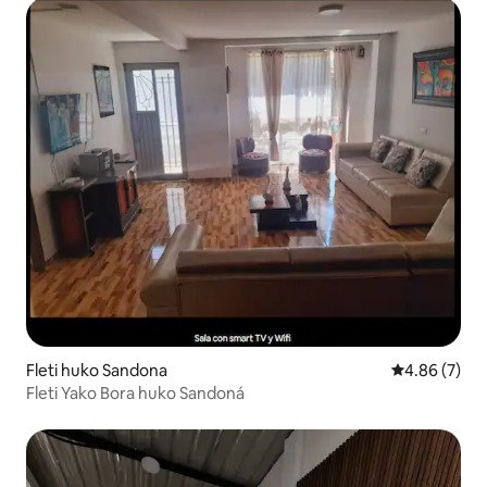
Fleti huko Sandona
Ukadiriaji wa
4.86 (7)
Fleti Yako Bora huko Sandoná