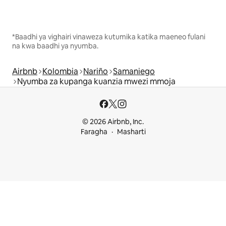
*Baadhi ya vighairi vinaweza kutumika katika maeneo fulani
na kwa baadhi ya nyumba.
Airbnb
Kolombia
Nariño
Samaniego
Nyumba za kupanga kuanzia mwezi mmoja
© 2026 Airbnb, Inc.
Faragha
Masharti