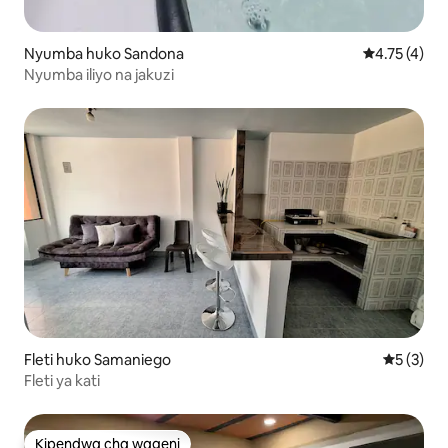
Nyumba huko Sandona
Ukadiriaji wa
4.75 (4)
Nyumba iliyo na jakuzi
Fleti huko Samaniego
Ukadiriaji
5 (3)
Fleti ya kati
Kipendwa cha wageni