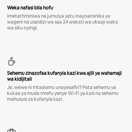
Weka nafasi bila hofu
Imetathminiwa na jumuiya yetu inayoaminika ya
wageni na usaidizi wa saa 24 wakati wa ukaaji wako
wa siku nyingi.
Sehemu zinazofaa kufanyia kazi kwa ajili ya wahamaji
wa kidijitali
Je, wewe ni mtaalamu unayesafiri? Pata sehemu ya
kukaa ya muda mrefu yenye Wi-Fi ya kasi na sehemu
mahususi za kufanyia kazi.