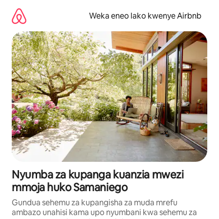
Ruka
kwenda
Weka eneo lako kwenye Airbnb
kwenye
maudhui
Nyumba za kupanga kuanzia mwezi
mmoja huko Samaniego
Gundua sehemu za kupangisha za muda mrefu
ambazo unahisi kama upo nyumbani kwa sehemu za