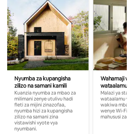
Nyumba za kupangisha
Wahamaji wa ki
zilizo na samani kamili
wataalamu wa
Kuanzia nyumba za mbao za
Malazi ya star
milimani zenye utulivu hadi
wataalamu wan
fleti za mijini zinazofaa,
wakiwa mbali na
nyumba hizi za kupangisha
wenye Wi-Fi n
zilizo na samani zina
mahususi za kuf
vistawishi vyote vya
nyumbani.