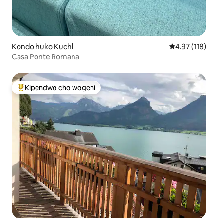
Kondo huko Kuchl
Ukadiriaji wa w
4.97 (118)
Casa Ponte Romana
Kipendwa cha wageni
Kipendwa maarufu cha wageni