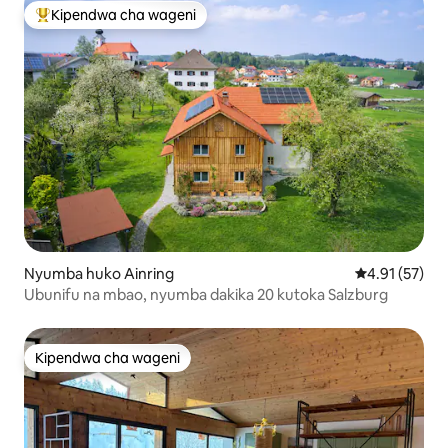
Kipendwa cha wageni
Kipendwa maarufu cha wageni
Nyumba huko Ainring
Ukadiriaji wa 
4.91 (57)
Ubunifu na mbao, nyumba dakika 20 kutoka Salzburg
Kipendwa cha wageni
Kipendwa cha wageni