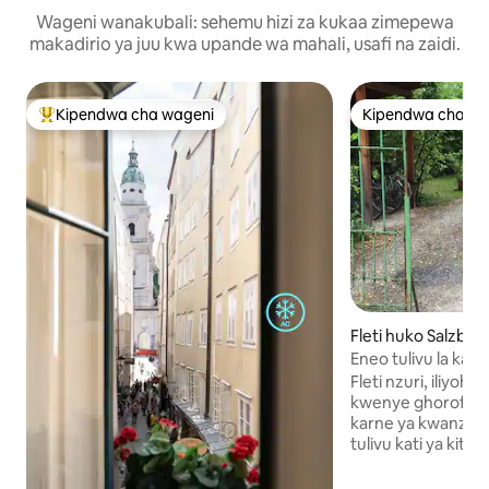
Wageni wanakubali: sehemu hizi za kukaa zimepewa
makadirio ya juu kwa upande wa mahali, usafi na zaidi.
Kipendwa cha wageni
Kipendwa cha wa
Kipendwa maarufu cha wageni
Kipendwa cha wa
Fleti huko Salzbur
Eneo tulivu la katikat
Fleti nzuri, iliyohi
kwenye ghorofa y
karne ya kwanza ka
tulivu kati ya kituo
zamani. Kila kitu kinaweza kufikiwa kwa
dakika 10 hadi 20