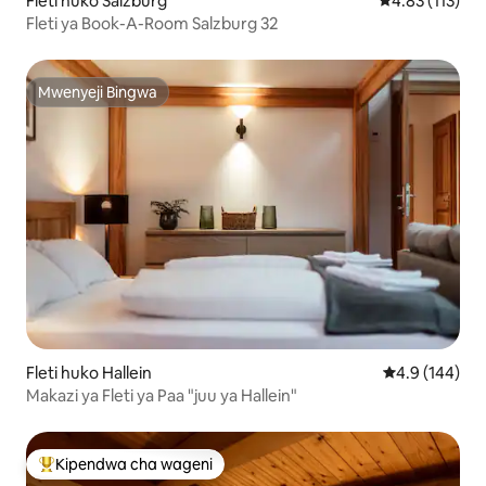
Fleti huko Salzburg
Ukadiriaji wa w
4.83 (113)
Fleti ya Book-A-Room Salzburg 32
Mwenyeji Bingwa
Mwenyeji Bingwa
Fleti huko Hallein
Ukadiriaji wa 
4.9 (144)
Makazi ya Fleti ya Paa "juu ya Hallein"
Kipendwa cha wageni
Kipendwa maarufu cha wageni