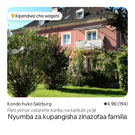
Kipendwa cha wageni
Kipendwa maarufu cha wageni
Kondo huko Salzburg
Ukadiriaji wa w
4.96 (194)
Fleti yenye ustarehe karibu na katikati ya jiji
Nyumba za kupangisha zinazofaa familia