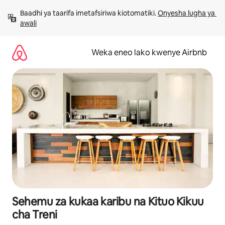
Ruka
Baadhi ya taarifa imetafsiriwa kiotomatiki. 
Onyesha lugha ya 
kwenda
awali
kwenye
maudhui
Weka eneo lako kwenye Airbnb
Sehemu za kukaa karibu na Kituo Kikuu
cha Treni