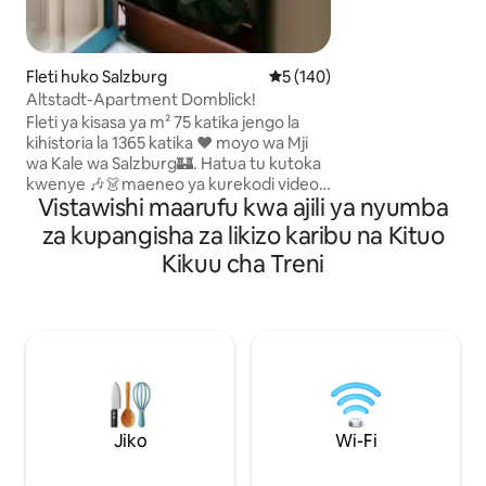
cha Mozarteum, Bu
Jumba la Mirabell,
Kongresshaus, Lin
Fleti huko Salzburg
Ukadiriaji wa wastani wa 5 kat
5 (140)
Getreidegasse, Fes
Altstadt-Apartment Domblick!
Bwawa la kuogelea 
spa, soko la wakulima. Njia n
Fleti ya kisasa ya m² 75 katika jengo la
baiskeli kwenda LK
kihistoria la 1365 katika ❤️ moyo wa Mji
Kituo cha basi mita
wa Kale wa Salzburg🏰. Hatua tu kutoka
kilomita 1.5.
kwenye 🎶👗maeneo ya kurekodi video
Vistawishi maarufu kwa ajili ya nyumba
ya "Sauti ya Muziki", Ukumbi wa🎭
Tamasha, soko la 🌟Krismasi na Eneo la
za kupangisha za likizo karibu na Kituo
Kuzaliwa la 🎼Mozart . Pata uzoefu wa
Kikuu cha Treni
Salzburg kama mkazi!😊 • Mwonekano
wa kipekee wa kanisa kuu kutoka
kitandani! • Vivutio 🏰vyote vikuu ndani
ya umbali wa kutembea • 75 m² (takribani
futi za mraba 807), kwenye ghorofa ya 2
"ghorofa ya 3 (mfumo wa Marekani)",
inayofikika kupitia lifti (takribani
sentimita 4 tu kwenye mlango wa
jengo).
Jiko
Wi-Fi