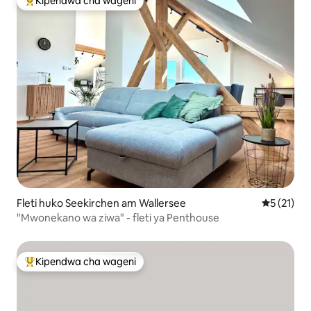
Kipendwa cha wageni
Kipendwa maarufu cha wageni
Fleti huko Seekirchen am Wallersee
Ukadiriaji 
5 (21)
"Mwonekano wa ziwa" - fleti ya Penthouse
Kipendwa cha wageni
Kipendwa maarufu cha wageni