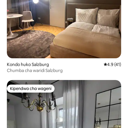
Kondo huko Salzburg
Ukadiriaji wa
4.9 (41)
Chumba cha waridi Salzburg
Kipendwa cha wageni
Kipendwa cha wageni