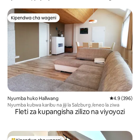
Kipendwa cha wageni
Kipendwa cha wageni
Nyumba huko Hallwang
Ukadiriaji wa 
4.9 (396)
Nyumba kubwa karibu na jiji la Salzburg /eneo la ziwa
Fleti za kupangisha zilizo na viyoyozi