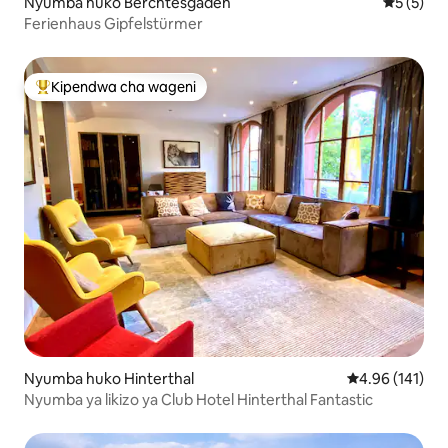
Nyumba huko Berchtesgaden
Ukadiriaji
5 (5)
Ferienhaus Gipfelstürmer
Kipendwa cha wageni
Kipendwa maarufu cha wageni
Nyumba huko Hinterthal
Ukadiriaji wa w
4.96 (141)
Nyumba ya likizo ya Club Hotel Hinterthal Fantastic