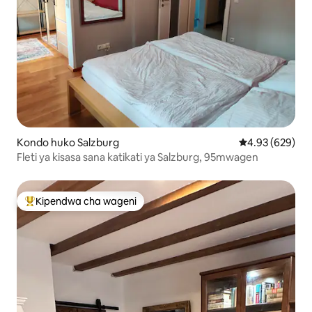
Kondo huko Salzburg
Ukadiriaji wa w
4.93 (629)
Fleti ya kisasa sana katikati ya Salzburg, 95mwagen
Kipendwa cha wageni
Kipendwa maarufu cha wageni