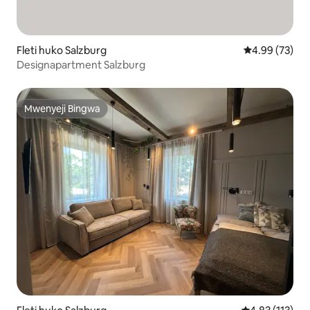
Fleti huko Salzburg
Ukadiriaji wa 
4.99 (73)
Designapartment Salzburg
Mwenyeji Bingwa
Mwenyeji Bingwa