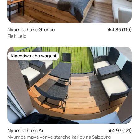
Nyumba huko Grünau
Ukadiriaji wa w
4.86 (110)
Fleti Lelo
Kipendwa cha wageni
Kipendwa cha wageni
Nyumba huko Au
Ukadiriaji wa w
4.97 (121)
Nyumba mpya yenye starehe karibu na Salzburg