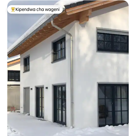
Kipendwa cha wageni
Kipendwa maarufu cha wageni