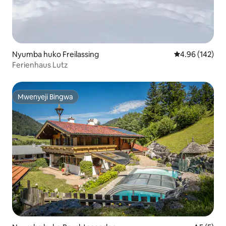
Nyumba huko Freilassing
Ukadiriaji wa w
4.96 (142)
Ferienhaus Lutz
Mwenyeji Bingwa
Mwenyeji Bingwa