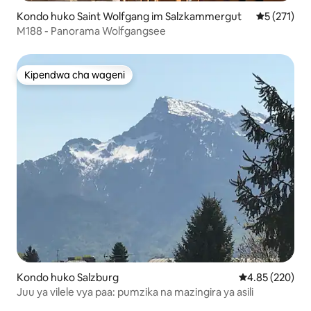
Kondo huko Saint Wolfgang im Salzkammergut
Ukadiriaji w
5 (271)
M188 - Panorama Wolfgangsee
Kipendwa cha wageni
Kipendwa cha wageni
Kondo huko Salzburg
Ukadiriaji wa w
4.85 (220)
Juu ya vilele vya paa: pumzika na mazingira ya asili