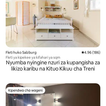
Fleti huko Salzburg
Ukadiriaji wa w
4.96 (186)
Fleti ya kipekee ya kifahari ya sqm
Nyumba nyingine nzuri za kupangisha za
likizo karibu na Kituo Kikuu cha Treni
Kipendwa cha wageni
Kipendwa cha wageni