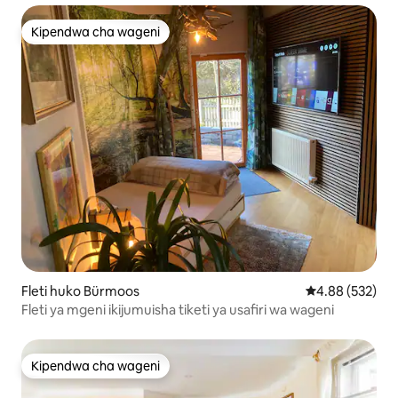
Kipendwa cha wageni
Kipendwa cha wageni
Fleti huko Bürmoos
Ukadiriaji wa w
4.88 (532)
Fleti ya mgeni ikijumuisha tiketi ya usafiri wa wageni
Kipendwa cha wageni
Kipendwa cha wageni