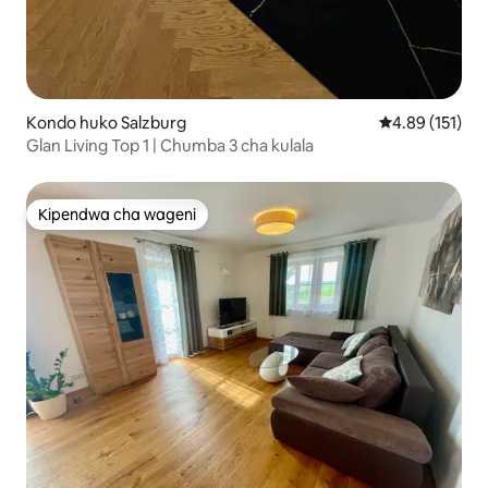
Kondo huko Salzburg
Ukadiriaji wa w
4.89 (151)
Glan Living Top 1 | Chumba 3 cha kulala
Kipendwa cha wageni
Kipendwa cha wageni