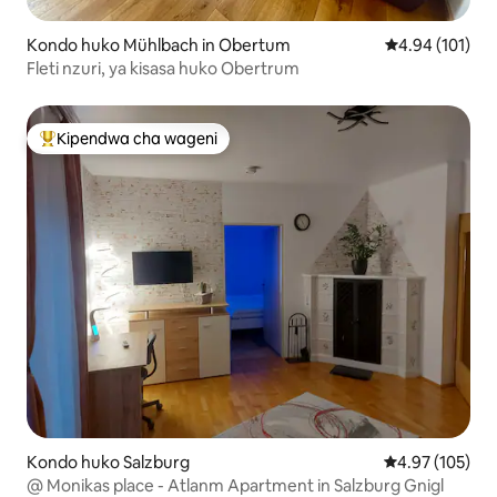
Kondo huko Mühlbach in Obertum
Ukadiriaji wa w
4.94 (101)
Fleti nzuri, ya kisasa huko Obertrum
Kipendwa cha wageni
Kipendwa maarufu cha wageni
Kondo huko Salzburg
Ukadiriaji wa w
4.97 (105)
@ Monikas place - Atlanm Apartment in Salzburg Gnigl