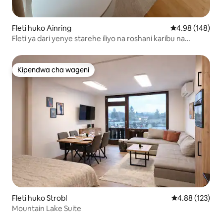
Fleti huko Ainring
Ukadiriaji wa w
4.98 (148)
Fleti ya dari yenye starehe iliyo na roshani karibu na
Salzburg
Kipendwa cha wageni
Kipendwa cha wageni
Fleti huko Strobl
Ukadiriaji wa w
4.88 (123)
Mountain Lake Suite