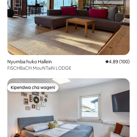
Nyumba huko Hallein
Ukadiriaji wa w
4.89 (100)
FiSCHBaCH MouNTaiN LODGE
Kipendwa cha wageni
Kipendwa cha wageni