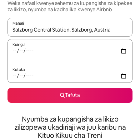
Weka nafasi kwenye sehemu za kupangisha za kipekee
za likizo, nyumba na kadhalika kwenye Airbnb
Mahali
Wakati matokeo yanapatikana, vinjari kwa kutumia vitufe vya v
Kuingia
Kutoka
Tafuta
Nyumba za kupangisha za likizo
zilizopewa ukadiriaji wa juu karibu na
Kituo Kikuu cha Treni