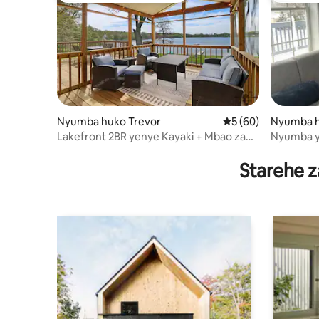
Nyumba huko Trevor
Ukadiriaji wa wastan
5 (60)
Nyumba h
Lakefront 2BR yenye Kayaki + Mbao za
Nyumba y
Kupiga Makasia | Mbwa Wanaruhusiwa
View, kar
Starehe z