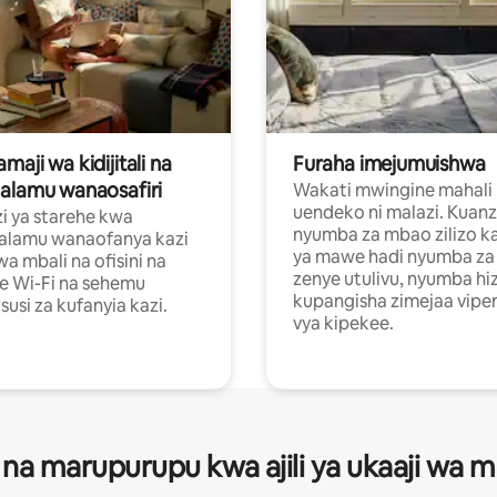
aji wa kidijitali na
Furaha imejumuishwa
alamu wanaosafiri
Wakati mwingine mahali
uendeko ni malazi. Kuanz
i ya starehe kwa
nyumba za mbao zilizo k
alamu wanaofanya kazi
ya mawe hadi nyumba za 
a mbali na ofisini na
zenye utulivu, nyumba hiz
e Wi-Fi na sehemu
kupangisha zimejaa vipe
usi za kufanyia kazi.
vya kipekee.
 na marupurupu kwa ajili ya ukaaji wa