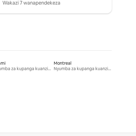
Wakazi 7 wanapendekeza
ami
Montreal
Nyumba za kupanga kuanzia mwezi mmoja
Nyumba za kupanga kuanzia mwezi mmoja