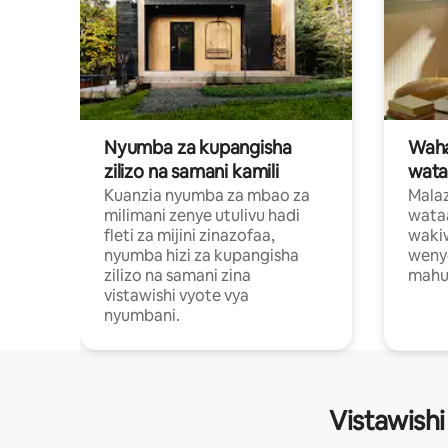
Nyumba za kupangisha
Waham
zilizo na samani kamili
wata
Kuanzia nyumba za mbao za
Malaz
milimani zenye utulivu hadi
wata
fleti za mijini zinazofaa,
wakiw
nyumba hizi za kupangisha
weny
zilizo na samani zina
mahus
vistawishi vyote vya
nyumbani.
Vistawishi