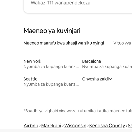
Wakazi 111 wanapendekeza
Maeneo ya kuvinjari
Maeneo maarufu kwa ukaaji wa siku nyingi
Vituo vya
New York
Barcelona
Nyumba za kupanga kuanzia mwezi mmoja
Seattle
Onyesha zaidi
Nyumba za kupanga kuanzia mwezi mmoja
*Baadhi ya vighairi vinaweza kutumika katika maeneo fu
Airbnb
Marekani
Wisconsin
Kenosha County
S