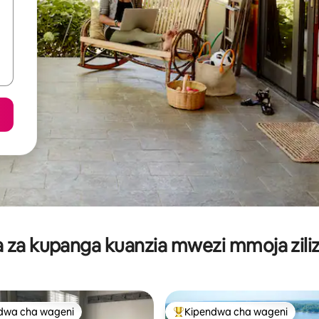
za kupanga kuanzia mwezi mmoja ziliz
dwa cha wageni
Kipendwa cha wageni
a maarufu cha wageni
Kipendwa maarufu cha wageni