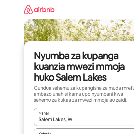
Ruka
kwenda
kwenye
maudhui
Nyumba za kupanga
kuanzia mwezi mmoja
huko Salem Lakes
Gundua sehemu za kupangisha za muda mref
ambazo unahisi kama upo nyumbani kwa
sehemu za kukaa za mwezi mmoja au zaidi.
Mahali
Wakati matokeo yanapatikana, vinjari kwa kutumia
Kuingia