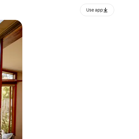
Use app
lezesha kidole kwenye ishara.