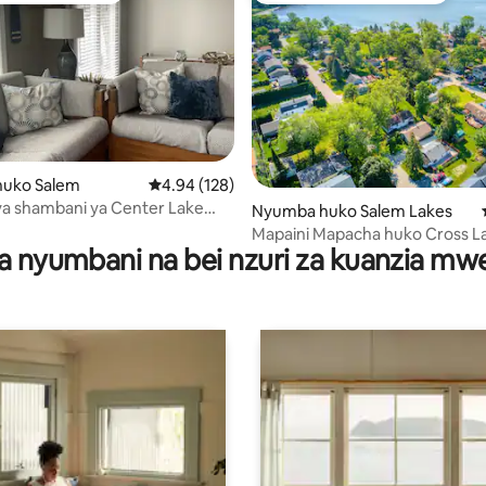
i wa 5 kati ya 5, tathmini 60
uko Salem
Ukadiriaji wa wastani wa 4.94 kati ya 5, tathmi
4.94 (128)
a shambani ya Center Lake
Nyumba huko Salem Lakes
ibu na Camp&Silver Lakes
Mapaini Mapacha huko Cross L
a nyumbani na bei nzuri za kuanzia m