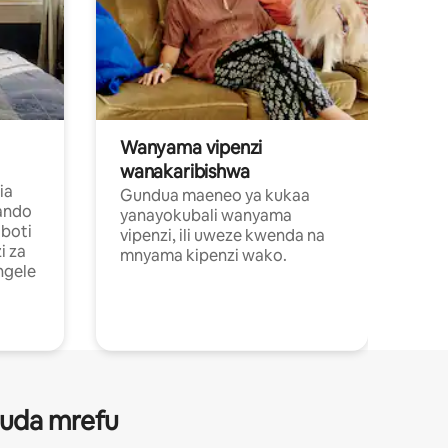
Wanyama vipenzi
wanakaribishwa
ia
Gundua maeneo ya kukaa
ando
yanayokubali wanyama
boti
vipenzi, ili uweze kwenda na
i za
mnyama kipenzi wako.
ngele
 muda mrefu