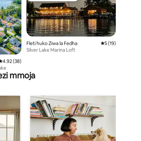
Fleti huko Ziwa la Fedha
Ukadiriaji wa wasta
5 (19)
Silver Lake Marina Loft
ni 128
Ukadiriaji wa wastani wa 4.92 kati ya 5, tathmini 38
4.92 (38)
ake
wezi mmoja