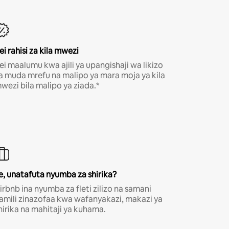
ei rahisi za kila mwezi
ei maalumu kwa ajili ya upangishaji wa likizo
a muda mrefu na malipo ya mara moja ya kila
wezi bila malipo ya ziada.*
e, unatafuta nyumba za shirika?
irbnb ina nyumba za fleti zilizo na samani
amili zinazofaa kwa wafanyakazi, makazi ya
hirika na mahitaji ya kuhama.