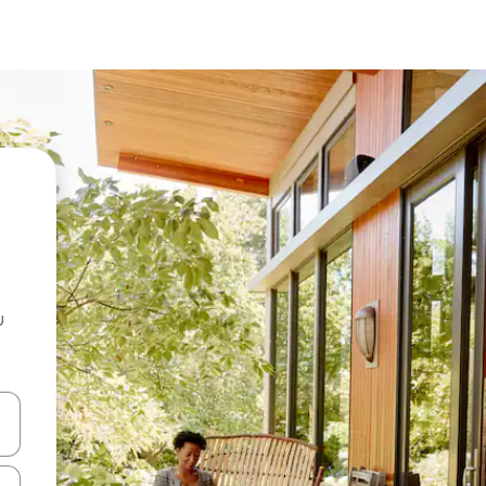
u
 vitufe vya vishale vya juu na chini au uchunguze kwa kugusa au kute