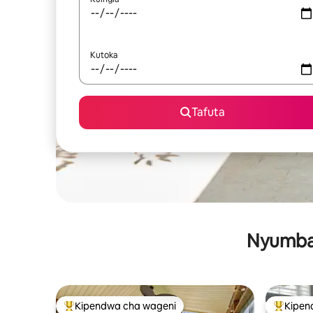
Kutoka
Tafuta
Nyumba 
Kipendwa cha wageni
Kipen
Kipendwa maarufu cha wageni
Kipendw