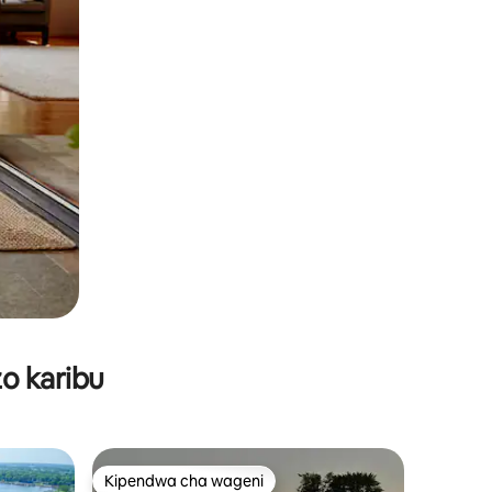
o karibu
Kipendwa cha wageni
Kipendwa cha wageni