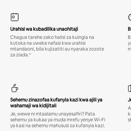
Urahisi wa kubadilika unaohitaji
B
Chagua tarehe zako halisi za kuingia na
B
kutoka na uweke nafasi kwa urahisi
y
mtandaoni, bila kujizatiti au nyaraka zozote
m
za ziada.*
Sehemu zinazofaa kufanyia kazi kwa ajili ya
J
wahamaji wa kidijitali
A
Je, wewe ni mtaalamu unayesafiri? Pata
k
sehemu ya kukaa ya muda mrefu yenye Wi-Fi
s
ya kasi na sehemu mahususi za kufanyia kazi.