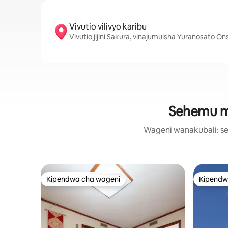
Vivutio vilivyo karibu
Vivutio jijini Sakura, vinajumuisha Yuranosato Ons
Sehemu ma
Wageni wanakubali: se
Kipendwa cha wageni
Kipendw
Kipendwa cha wageni
Kipendw