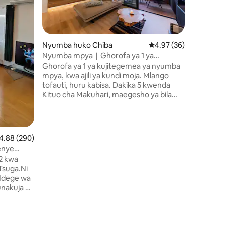
cha Tokyo 60 min. U
90 min. Shibuya 90 min. kwa treni
Capasity ya perssons Double Ki
kitanda k
Shampuu ya k
Nyumba huko Chiba
Ukadiriaji wa wastani w
4.97 (36)
sabuni ya mwili taulo, k
Nyumba mpya｜Ghorofa ya 1 ya
mswaki d
kujitegemea｜Mita 5 kutoka kituo｜Mita
Ghorofa ya 1 ya kujitegemea ya nyumba
cleaner Joko
10 kutoka Messe・Mita 30 kutoka TDL
mpya, kwa ajili ya kundi moja. Mlango
oveni y
tofauti, huru kabisa. Dakika 5 kwenda
vya kupikia
Kituo cha Makuhari, maegesho ya bila
Msimu, v
malipo. Dakika 10 kwenda Makuhari
Messe, dakika 30 kwenda Disney, ufikiaji
rahisi wa Narita na Haneda. Eneo la
makazi lenye utulivu na faragha, linalofaa
adiriaji wa wastani wa 4.88 kati ya 5, tathmini 290
4.88 (290)
kwa ajili ya kupumzika. Eneo linalofaa kwa
enye
ajili ya hafla, ununuzi na kula. Sofa ya
a wa Ndege
2 kwa
Ligne Roset, bafu la nje, godoro la Sealy.
Tsuga.Ni
Chumba 1 cha Magharibi + chumba 1 cha
 Ndege wa
tatami. Vitanda vya watu 2, magodoro ya
unakuja na
sakafuni ya watu 3 na zaidi. Karibu na
ukaa ukiwa
migahawa, mikahawa na maduka. Inafaa
ini 60
kwa familia, wanandoa au biashara.
kituo, kwa