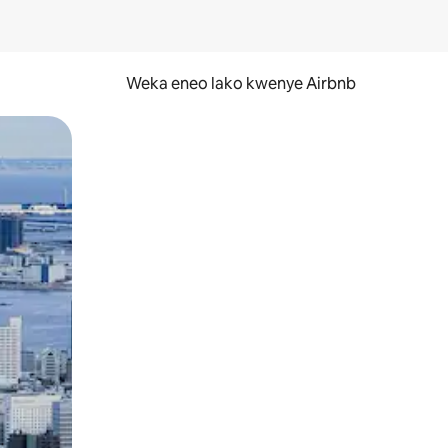
Weka eneo lako kwenye Airbnb
lezesha kidole kwenye ishara.