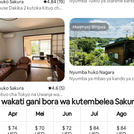
Nyumba Tulivu ya Starehe kari
uko Sakura
Ukadiriaji wa wastani wa 4.84 kati ya 5, tathm
4.84 (19)
uwanja wa ndege wa Narita
use Dakika 2 kutoka Kituo cha
o maarufu cha utalii cha
 Shinshoji Outlet, Uwanja wa
Narita) Bei ni ya kukodisha kwa
Mwenyeji Bingwa
Mwenyeji Bingwa
di 8 kwa usiku mmoja
Nyumba huko Nagara
Nyumba ya mbao ya kando ya z
nyota, sauna na sitaha ya BBQ.
a 4.64 kati ya 5, tathmini 25
uko Sakura
Ukadiriaji wa wastani wa 4.6 kati ya 5, tath
4.6 (5)
ituo cha Tokyo na Uwanja wa
 wakati gani bora wa kutembelea Saku
Narita, hakuna mabadiliko ya
Apr
Mei
Jun
Jul
Ago
$ 74
$ 70
$ 72
$ 84
$ 84