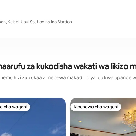
en, Keisei-Usui Station na Ino Station
arufu za kukodisha wakati wa likizo mj
hemu hizi za kukaa zimepewa makadirio ya juu kwa upande wa m
a cha wageni
Kipendwa cha wageni
a cha wageni
Kipendwa cha wageni