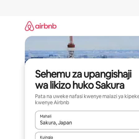
Ruka
kwenda
kwenye
maudhui
Sehemu za upangishaji
wa likizo huko Sakura
Pata na uweke nafasi kwenye malazi ya kipek
kwenye Airbnb
Mahali
Wakati matokeo yanapatikana, vinjari kwa kutumia
Kuingia