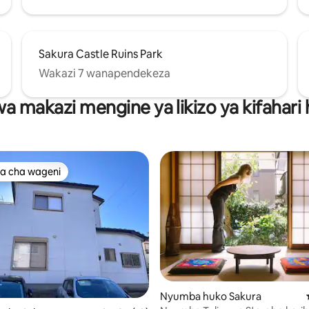
Sakura Castle Ruins Park
Wakazi 7 wanapendekeza
wa makazi mengine ya likizo ya kifahari
a cha wageni
a cha wageni
Nyumba huko Sakura