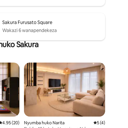
Sakura Furusato Square
Wakazi 6 wanapendekeza
 huko Sakura
Ukadiriaji wa wastani wa 4.95 kati ya 5, tathmini 20
4.95 (20)
Nyumba huko Narita
Ukadiriaji wa wast
5 (4)