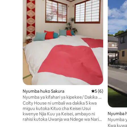
Nyumba huko Sakura
Ukadiriaji wa wasta
5 (6)
Nyumba ya kifahari ya kipekee/ Dakika 5
kwa miguu kutoka kituo cha treni/ Ufikiaji
Colty House ni umbali wa dakika 5 kwa
wa moja kwa moja wa Uwanja wa Ndege
miguu kutoka Kituo cha Keisei Usui
wa Narita na Haneda/ Nyumba ya
Nyumba h
kwenye Njia Kuu ya Keisei, ambayo ni
vyumba 4, sebule na chumba cha kulala,
rahisi kutoka Uwanja wa Ndege wa Narita
Nyumba y
yenye vifaa vya starehe kwa muda mrefu
na Uwanja wa Ndege wa Haneda.Pia
ndege, k
Kwa kuwa 