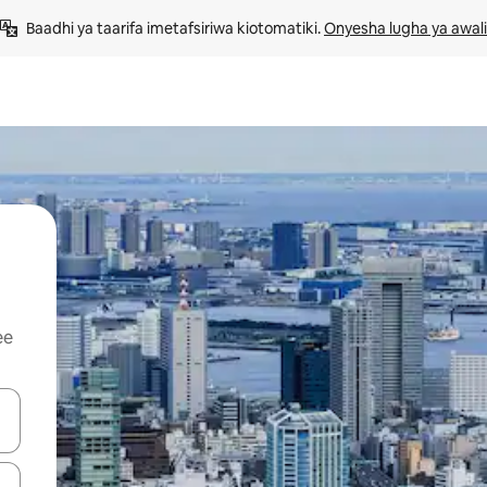
Baadhi ya taarifa imetafsiriwa kiotomatiki. 
Onyesha lugha ya awali
ee
 vitufe vya vishale vya juu na chini au uchunguze kwa kugusa au kute