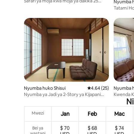
Safari ya moja kwa moja ya dakika 25
Nyumba h
kuelekea Uwanja wa Ndege wa Narita!
Tatami Ho
Dakika 3 kwa miguu kutoka Kituo cha
Usui (Kitu
Sakura na maegesho yanapatikana. Jiko
Naritasan
kubwa, hadi watu 4, chumba cha
Ndege wa 
kukodisha na mkahawa ghorofa moja
watu 1 ha
chini
Nyumba huko Shisui
Ukadiriaji wa wastani w
4.64 (25)
Nyumba h
Nyumba ya Jadi ya 2-Story ya Kijapani
Kwenda K
Ni
Karibu na Narita
Ndege wa 
ndege
Mwezi
Jan
Feb
Mac
$ 70
$ 68
$ 74
Bei ya
wastani