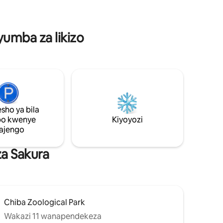
ya
 73, 2LDK
horofa ya
yumba za likizo
 Jiko na
tumia na
miguu.
ni dakika
a Ndege
ne hadi
sho ya bila
po kwenye
Kiyoyozi
ajengo
a Sakura
Chiba Zoological Park
Wakazi 11 wanapendekeza