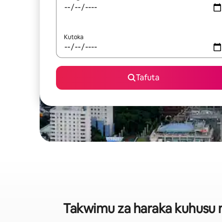
Kutoka
Tafuta
Takwimu za haraka kuhusu ny