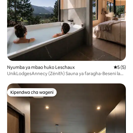
Nyumba ya mbao huko Leschaux
Ukadiriaji
5 (5)
UnikLodgesAnnecy (Zénith) Sauna ya faragha-Beseni la
kuogea/spa
Kipendwa cha wageni
Kipendwa cha wageni