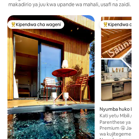
makadirio ya juu kwa upande wa mahali, usafi na zaidi.
Kipendwa cha wageni
Kipendwa cha 
Kipendwa maarufu cha wageni
Kipendwa maaruf
Nyumba huko Les 
Kati yetu Mbili / S
Parenthese ya ❤️ 
Premium 🤤 Jaccuzi
wa kujitegemea n