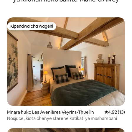
Kipendwa cha wageni
Kipendwa cha wageni
Mnara huko Les Avenières Veyrins-Thuellin
Ukadiriaji wa 
4.92 (13)
Nosjuce, kiota chenye starehe katikati ya mashambani