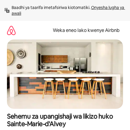
Ruka
Baadhi ya taarifa imetafsiriwa kiotomatiki. 
Onyesha lugha ya 
kwenda
awali
kwenye
maudhui
Weka eneo lako kwenye Airbnb
Sehemu za upangishaji wa likizo huko
Sainte-Marie-d'Alvey