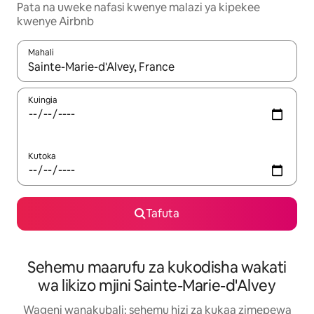
Pata na uweke nafasi kwenye malazi ya kipekee
kwenye Airbnb
Mahali
Wakati matokeo yanapatikana, vinjari kwa kutumia vitufe vya v
Kuingia
Kutoka
Tafuta
Sehemu maarufu za kukodisha wakati
wa likizo mjini Sainte-Marie-d'Alvey
Wageni wanakubali: sehemu hizi za kukaa zimepewa