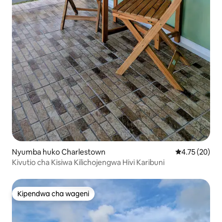
Nyumba huko Charlestown
Ukadiriaji wa 
4.75 (20)
Kivutio cha Kisiwa Kilichojengwa Hivi Karibuni
Kipendwa cha wageni
Kipendwa cha wageni