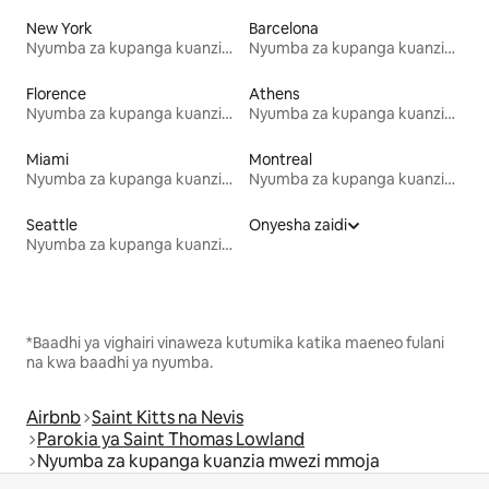
New York
Barcelona
Nyumba za kupanga kuanzia mwezi mmoja
Nyumba za kupanga kuanzia mwezi mmoja
Florence
Athens
Nyumba za kupanga kuanzia mwezi mmoja
Nyumba za kupanga kuanzia mwezi mmoja
Miami
Montreal
Nyumba za kupanga kuanzia mwezi mmoja
Nyumba za kupanga kuanzia mwezi mmoja
Seattle
Onyesha zaidi
Nyumba za kupanga kuanzia mwezi mmoja
*Baadhi ya vighairi vinaweza kutumika katika maeneo fulani
na kwa baadhi ya nyumba.
Airbnb
Saint Kitts na Nevis
Parokia ya Saint Thomas Lowland
Nyumba za kupanga kuanzia mwezi mmoja