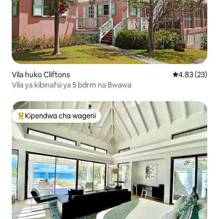
Vila huko Cliftons
Ukadiriaji wa 
4.83 (23)
Vila ya kibinafsi ya 5 bdrm na Bwawa
Kipendwa cha wageni
Kipendwa maarufu cha wageni