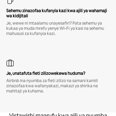
Sehemu zinazofaa kufanyia kazi kwa ajili ya wahamaji
wa kidijitali
Je, wewe ni mtaalamu unayesafiri? Pata sehemu ya
kukaa ya muda mrefu yenye Wi-Fi ya kasi na sehemu
mahususi za kufanyia kazi.
Je, unatafuta fleti zilizowekewa huduma?
Airbnb ina nyumba za fleti zilizo na samani kamili
zinazofaa kwa wafanyakazi, makazi ya shirika na
mahitaji ya kuhama.
Vistawishi maarufu kwa ajili ya nyumba