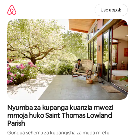
Ruka
kwenda
Use app
kwenye
maudhui
Nyumba za kupanga kuanzia mwezi
mmoja huko Saint Thomas Lowland
Parish
Gundua sehemu za kupangisha za muda mrefu