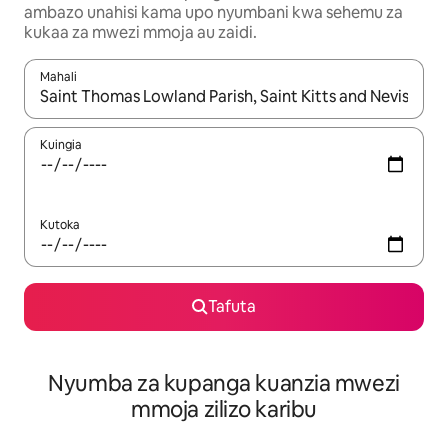
ambazo unahisi kama upo nyumbani kwa sehemu za
kukaa za mwezi mmoja au zaidi.
Mahali
Wakati matokeo yanapatikana, vinjari kwa kutumia vitufe vya v
Kuingia
Kutoka
Tafuta
Nyumba za kupanga kuanzia mwezi
mmoja zilizo karibu