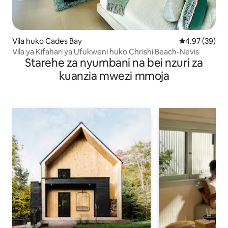
Vila huko Cades Bay
Ukadiriaji wa 
4.97 (39)
Vila ya Kifahari ya Ufukweni huko Chrishi Beach-Nevis
Starehe za nyumbani na bei nzuri za
kuanzia mwezi mmoja