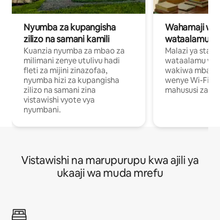
Nyumba za kupangisha
Wahamaji wa ki
zilizo na samani kamili
wataalamu wa
Kuanzia nyumba za mbao za
Malazi ya star
milimani zenye utulivu hadi
wataalamu wan
fleti za mijini zinazofaa,
wakiwa mbali na
nyumba hizi za kupangisha
wenye Wi-Fi n
zilizo na samani zina
mahususi za kuf
vistawishi vyote vya
nyumbani.
Vistawishi na marupurupu kwa ajili ya
ukaaji wa muda mrefu