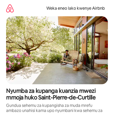
Ruka
kwenda
Weka eneo lako kwenye Airbnb
kwenye
maudhui
Nyumba za kupanga kuanzia mwezi
mmoja huko Saint-Pierre-de-Curtille
Gundua sehemu za kupangisha za muda mrefu
ambazo unahisi kama upo nyumbani kwa sehemu za