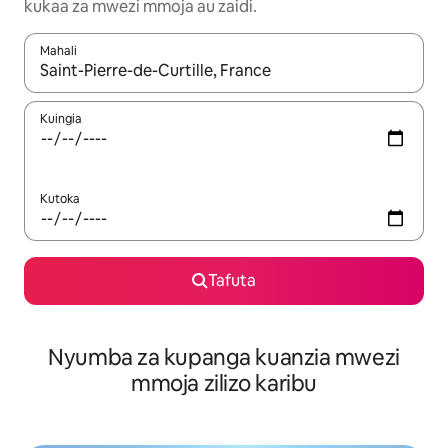
kukaa za mwezi mmoja au zaidi.
Mahali
Wakati matokeo yanapatikana, vinjari kwa kutumia vitufe vya v
Kuingia
Kutoka
Tafuta
Nyumba za kupanga kuanzia mwezi
mmoja zilizo karibu