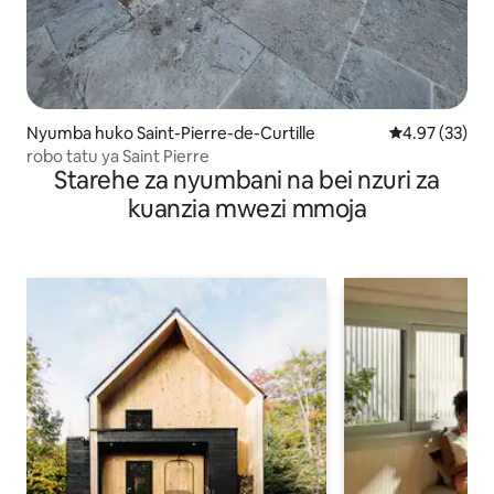
Nyumba huko Saint-Pierre-de-Curtille
Ukadiriaji wa 
4.97 (33)
robo tatu ya Saint Pierre
Starehe za nyumbani na bei nzuri za
kuanzia mwezi mmoja