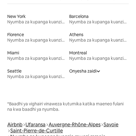
New York
Barcelona
Nyumba za kupanga kuanzia mwezi mmoja
Nyumba za kupanga kuanzia mwezi mmoja
Florence
Athens
Nyumba za kupanga kuanzia mwezi mmoja
Nyumba za kupanga kuanzia mwezi mmoja
Miami
Montreal
Nyumba za kupanga kuanzia mwezi mmoja
Nyumba za kupanga kuanzia mwezi mmoja
Seattle
Onyesha zaidi
Nyumba za kupanga kuanzia mwezi mmoja
*Baadhi ya vighairi vinaweza kutumika katika maeneo fulani
na kwa baadhi ya nyumba.
Airbnb
Ufaransa
Auvergne-Rhône-Alpes
Savoie
Saint-Pierre-de-Curtille