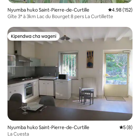
Nyumba huko Saint-Pierre-de-Curtille
Ukadiriaji wa w
4.98 (152)
Gîte 3* à 3km Lac du Bourget 8 pers La Curtillette
Kipendwa cha wageni
Kipendwa cha wageni
Nyumba huko Saint-Pierre-de-Curtille
Ukadiriaji
5 (8)
La Cuesta