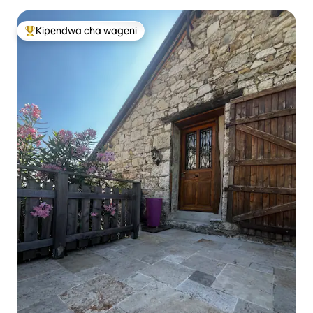
Kipendwa cha wageni
Kipendwa maarufu cha wageni