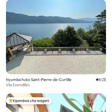
Nyumba huko Saint-Pierre-de-Curtille
Ukadiriaji
5 (3)
Vila Exendilles
Kipendwa cha wageni
Kipendwa maarufu cha wageni