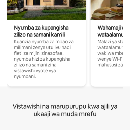
Nyumba za kupangisha
Wahamaji wa ki
zilizo na samani kamili
wataalamu wa
Kuanzia nyumba za mbao za
Malazi ya star
milimani zenye utulivu hadi
wataalamu wan
fleti za mijini zinazofaa,
wakiwa mbali na
nyumba hizi za kupangisha
wenye Wi-Fi n
zilizo na samani zina
mahususi za kuf
vistawishi vyote vya
nyumbani.
Vistawishi na marupurupu kwa ajili ya
ukaaji wa muda mrefu