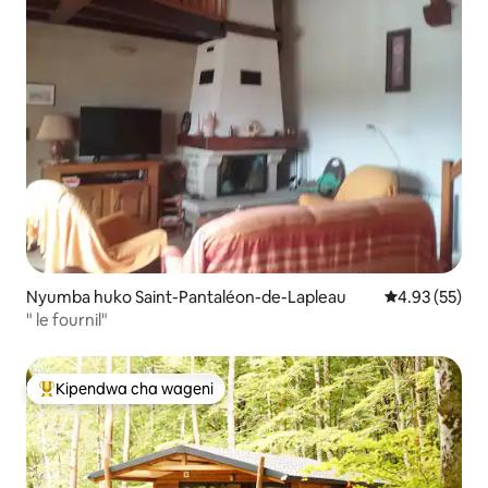
Nyumba huko Saint-Pantaléon-de-Lapleau
Ukadiriaji wa 
4.93 (55)
" le fournil"
Kipendwa cha wageni
Kipendwa maarufu cha wageni