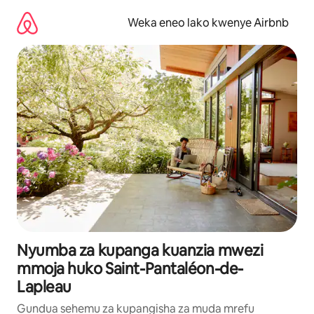
Ruka
kwenda
Weka eneo lako kwenye Airbnb
kwenye
maudhui
Nyumba za kupanga kuanzia mwezi
mmoja huko Saint-Pantaléon-de-
Lapleau
Gundua sehemu za kupangisha za muda mrefu