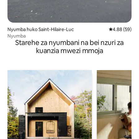
Nyumba huko Saint-Hilaire-Luc
Ukadiriaji wa 
4.88 (59)
Nyumba
Starehe za nyumbani na bei nzuri za
kuanzia mwezi mmoja