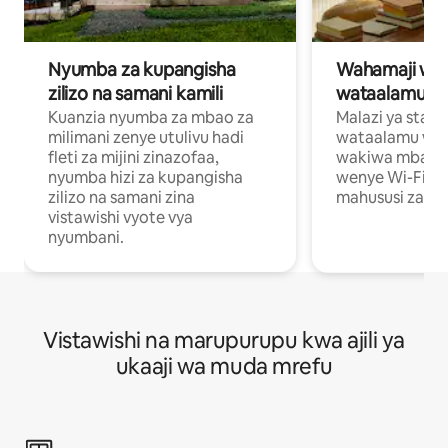
Nyumba za kupangisha
Wahamaji wa ki
zilizo na samani kamili
wataalamu wa
Kuanzia nyumba za mbao za
Malazi ya star
milimani zenye utulivu hadi
wataalamu wan
fleti za mijini zinazofaa,
wakiwa mbali na
nyumba hizi za kupangisha
wenye Wi-Fi n
zilizo na samani zina
mahususi za kuf
vistawishi vyote vya
nyumbani.
Vistawishi na marupurupu kwa ajili ya
ukaaji wa muda mrefu