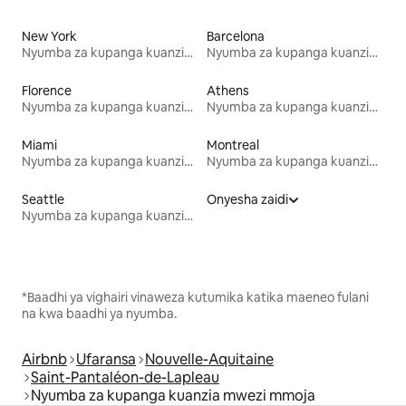
New York
Barcelona
Nyumba za kupanga kuanzia mwezi mmoja
Nyumba za kupanga kuanzia mwezi mmoja
Florence
Athens
Nyumba za kupanga kuanzia mwezi mmoja
Nyumba za kupanga kuanzia mwezi mmoja
Miami
Montreal
Nyumba za kupanga kuanzia mwezi mmoja
Nyumba za kupanga kuanzia mwezi mmoja
Seattle
Onyesha zaidi
Nyumba za kupanga kuanzia mwezi mmoja
*Baadhi ya vighairi vinaweza kutumika katika maeneo fulani
na kwa baadhi ya nyumba.
Airbnb
Ufaransa
Nouvelle-Aquitaine
Saint-Pantaléon-de-Lapleau
Nyumba za kupanga kuanzia mwezi mmoja