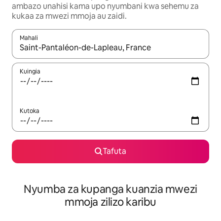
ambazo unahisi kama upo nyumbani kwa sehemu za
kukaa za mwezi mmoja au zaidi.
Mahali
Wakati matokeo yanapatikana, vinjari kwa kutumia vitufe vya v
Kuingia
Kutoka
Tafuta
Nyumba za kupanga kuanzia mwezi
mmoja zilizo karibu