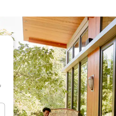
u
 vitufe vya vishale vya juu na chini au uchunguze kwa kugusa au kute