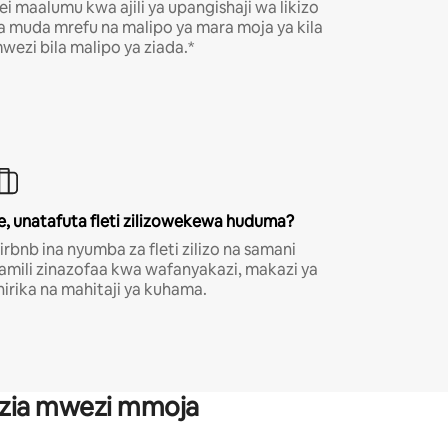
ei maalumu kwa ajili ya upangishaji wa likizo
a muda mrefu na malipo ya mara moja ya kila
wezi bila malipo ya ziada.*
e, unatafuta fleti zilizowekewa huduma?
irbnb ina nyumba za fleti zilizo na samani
amili zinazofaa kwa wafanyakazi, makazi ya
hirika na mahitaji ya kuhama.
anzia mwezi mmoja