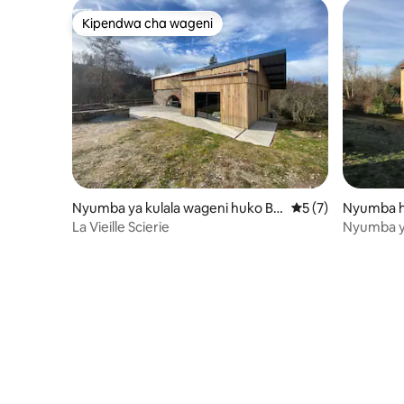
Kipendwa cha wageni
Kipendwa cha wageni
Nyumba ya kulala wageni huko Ba
Ukadiriaji wa wasta
5 (7)
Nyumba h
sville
La Vieille Scierie
Nyumba y
asili kati