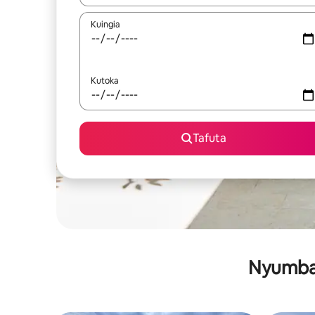
Kuingia
Kutoka
Tafuta
Nyumba 