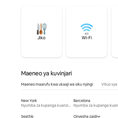
Jiko
Wi-Fi
Maeneo ya kuvinjari
Maeneo maarufu kwa ukaaji wa siku nyingi
Vituo vya
New York
Barcelona
Nyumba za kupanga kuanzia mwezi mmoja
Seattle
Onyesha zaidi