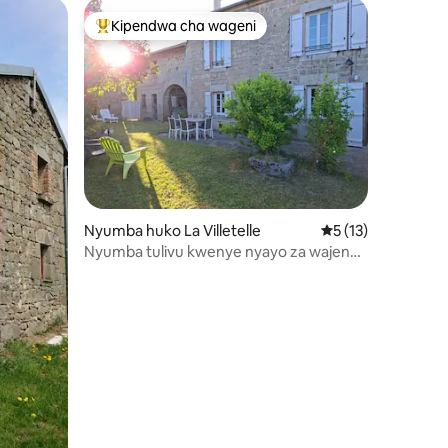
Kipendwa cha wageni
Kipendwa maarufu cha wageni
ini 25
Nyumba huko La Villetelle
Ukadiriaji wa wasta
5 (13)
Nyumba tulivu kwenye nyayo za wajenzi
wa Creuse