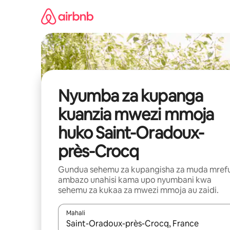
Ruka
kwenda
kwenye
maudhui
Nyumba za kupanga
kuanzia mwezi mmoja
huko Saint-Oradoux-
près-Crocq
Gundua sehemu za kupangisha za muda mref
ambazo unahisi kama upo nyumbani kwa
sehemu za kukaa za mwezi mmoja au zaidi.
Mahali
Wakati matokeo yanapatikana, vinjari kwa kutumia