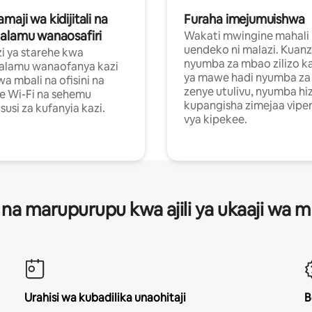
aji wa kidijitali na
Furaha imejumuishwa
alamu wanaosafiri
Wakati mwingine mahali
uendeko ni malazi. Kuanz
i ya starehe kwa
nyumba za mbao zilizo k
alamu wanaofanya kazi
ya mawe hadi nyumba za 
a mbali na ofisini na
zenye utulivu, nyumba hiz
e Wi-Fi na sehemu
kupangisha zimejaa vipe
usi za kufanyia kazi.
vya kipekee.
 na marupurupu kwa ajili ya ukaaji wa
Urahisi wa kubadilika unaohitaji
B