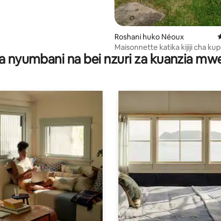
Roshani huko Néoux
U
Maisonnette katika kijiji cha k
a nyumbani na bei nzuri za kuanzia m