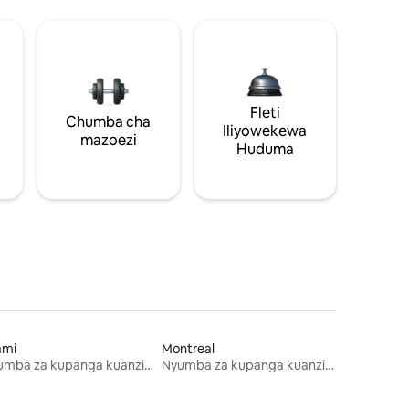
Fleti
Chumba cha
Iliyowekewa
mazoezi
Huduma
ami
Montreal
Nyumba za kupanga kuanzia mwezi mmoja
Nyumba za kupanga kuanzia mwezi mmoja