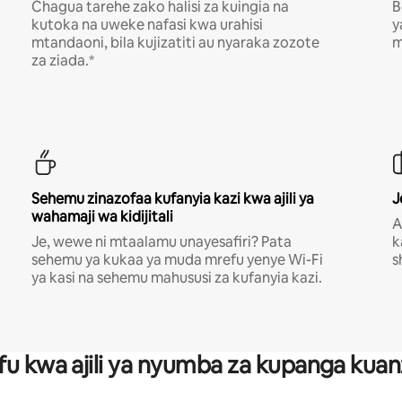
Chagua tarehe zako halisi za kuingia na
B
kutoka na uweke nafasi kwa urahisi
y
mtandaoni, bila kujizatiti au nyaraka zozote
m
za ziada.*
Sehemu zinazofaa kufanyia kazi kwa ajili ya
J
wahamaji wa kidijitali
A
Je, wewe ni mtaalamu unayesafiri? Pata
k
sehemu ya kukaa ya muda mrefu yenye Wi-Fi
s
ya kasi na sehemu mahususi za kufanyia kazi.
fu kwa ajili ya nyumba za kupanga ku