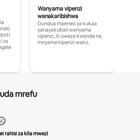
Wanyama vipenzi
wanakaribishwa
ia
Gundua maeneo ya kukaa
ando
yanayokubali wanyama
boti
vipenzi, ili uweze kwenda na
i za
mnyama kipenzi wako.
ngele
 muda mrefu
ei rahisi za kila mwezi