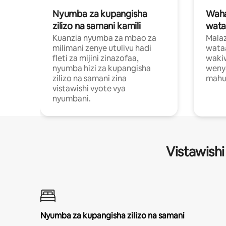
Nyumba za kupangisha
Waham
zilizo na samani kamili
wata
Kuanzia nyumba za mbao za
Malaz
milimani zenye utulivu hadi
wata
fleti za mijini zinazofaa,
wakiw
nyumba hizi za kupangisha
weny
zilizo na samani zina
mahus
vistawishi vyote vya
nyumbani.
Vistawishi
Nyumba za kupangisha zilizo na samani