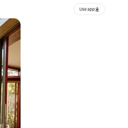
Use app
lezesha kidole kwenye ishara.