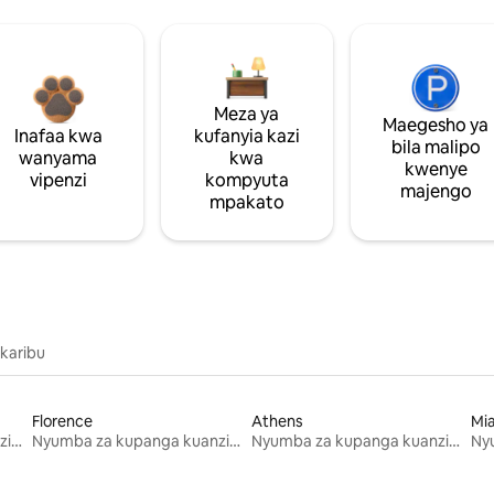
Meza ya
Maegesho ya
Inafaa kwa
kufanyia kazi
bila malipo
wanyama
kwa
kwenye
vipenzi
kompyuta
majengo
mpakato
 karibu
Florence
Athens
Mi
Nyumba za kupanga kuanzia mwezi mmoja
Nyumba za kupanga kuanzia mwezi mmoja
Nyumba za kupanga kuanzia mwezi mmoja