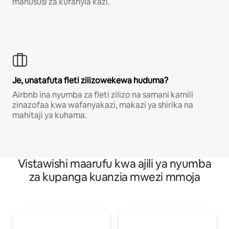
mahususi za kufanyia kazi.
Je, unatafuta fleti zilizowekewa huduma?
Airbnb ina nyumba za fleti zilizo na samani kamili
zinazofaa kwa wafanyakazi, makazi ya shirika na
mahitaji ya kuhama.
Vistawishi maarufu kwa ajili ya nyumba
za kupanga kuanzia mwezi mmoja