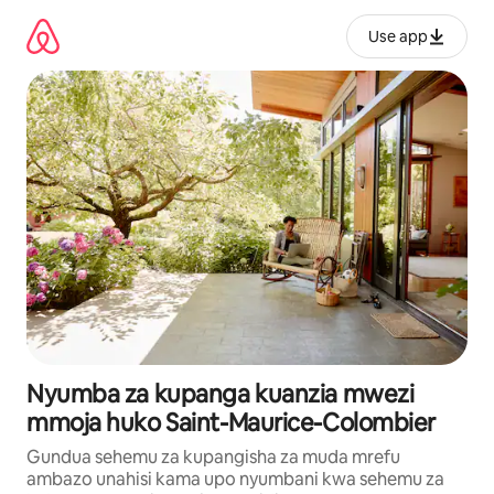
Ruka
kwenda
Use app
kwenye
maudhui
Nyumba za kupanga kuanzia mwezi
mmoja huko Saint-Maurice-Colombier
Gundua sehemu za kupangisha za muda mrefu
ambazo unahisi kama upo nyumbani kwa sehemu za