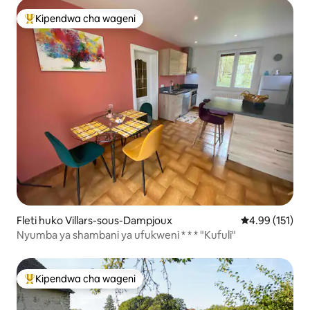
Kipendwa cha wageni
Kipendwa maarufu cha wageni
Fleti huko Villars-sous-Dampjoux
Ukadiriaji wa w
4.99 (151)
Nyumba ya shambani ya ufukweni * * * "Kufuli"
Kipendwa cha wageni
Kipendwa maarufu cha wageni