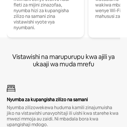
fleti za mijini zinazofaa,
wakiwa mbali na
nyumba hizi za kupangisha
wenye Wi-Fi n
zilizo na samani zina
mahususi za kuf
vistawishi vyote vya
nyumbani.
Vistawishi na marupurupu kwa ajili ya
ukaaji wa muda mrefu
Nyumba za kupangisha zilizo na samani
Nyumba zilizowekewa huduma kamili zinajumuisha
jiko na vistawishi unavyohitaji ili uishi kwa starehe kwa
mwezi mmoja au zaidi. Ni mbadala bora kwa
upangishaji mdogo.