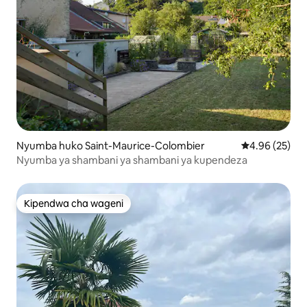
Nyumba huko Saint-Maurice-Colombier
Ukadiriaji wa 
4.96 (25)
Nyumba ya shambani ya shambani ya kupendeza
Kipendwa cha wageni
Kipendwa cha wageni