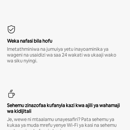
Weka nafasi bila hofu
Imetathminiwa na jumuiya yetu inayoaminika ya
wageni na usaidizi wa saa 24 wakati wa ukaaji wako
wa siku nyingi.
Sehemu zinazofaa kufanyia kazi kwa ajili ya wahamaji
wa kidijitali
Je, wewe ni mtaalamu unayesafiri? Pata sehemu ya
kukaa ya muda mrefu yenye Wi-Fi ya kasi na sehemu