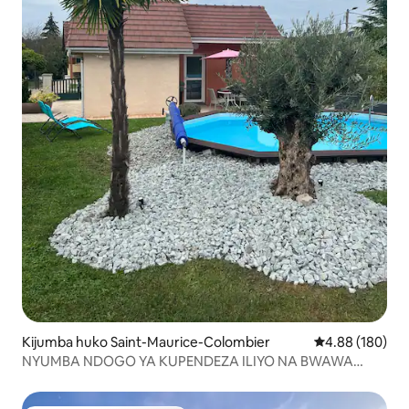
Kijumba huko Saint-Maurice-Colombier
Ukadiriaji wa w
4.88 (180)
NYUMBA NDOGO YA KUPENDEZA ILIYO NA BWAWA
KARIBU NA DOUBS