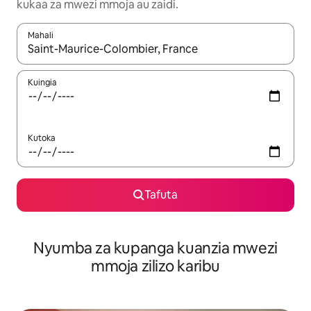
kukaa za mwezi mmoja au zaidi.
Mahali
Wakati matokeo yanapatikana, vinjari kwa kutumia vitufe vya v
Kuingia
Kutoka
Tafuta
Nyumba za kupanga kuanzia mwezi
mmoja zilizo karibu