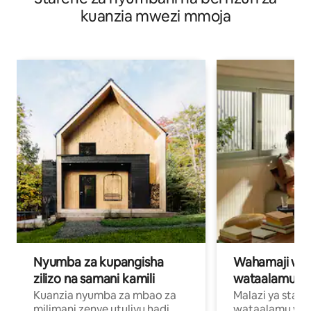
kuanzia mwezi mmoja
Nyumba za kupangisha
Wahamaji wa ki
zilizo na samani kamili
wataalamu wa
Kuanzia nyumba za mbao za
Malazi ya star
milimani zenye utulivu hadi
wataalamu wan