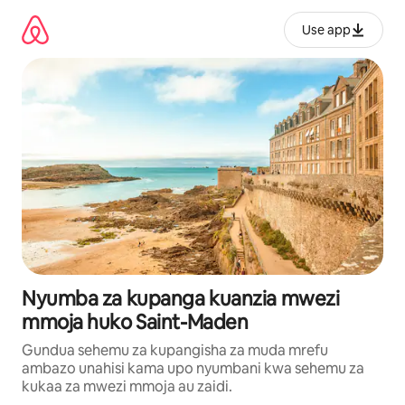
Ruka
kwenda
Use app
kwenye
maudhui
Nyumba za kupanga kuanzia mwezi
mmoja huko Saint-Maden
Gundua sehemu za kupangisha za muda mrefu
ambazo unahisi kama upo nyumbani kwa sehemu za
kukaa za mwezi mmoja au zaidi.