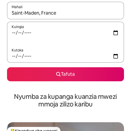
Mahali
Wakati matokeo yanapatikana, vinjari kwa kutumia vitufe vya v
Kuingia
Kutoka
Tafuta
Nyumba za kupanga kuanzia mwezi
mmoja zilizo karibu