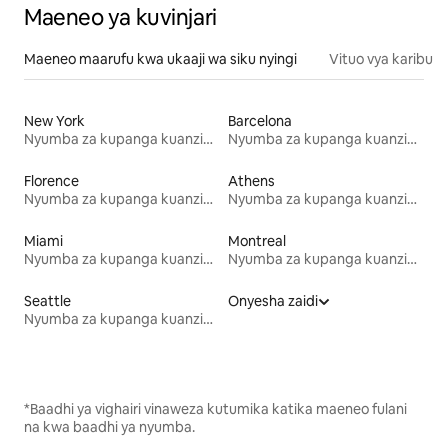
Maeneo ya kuvinjari
Maeneo maarufu kwa ukaaji wa siku nyingi
Vituo vya karibu
New York
Barcelona
Nyumba za kupanga kuanzia mwezi mmoja
Nyumba za kupanga kuanzia mwezi mmoja
Florence
Athens
Nyumba za kupanga kuanzia mwezi mmoja
Nyumba za kupanga kuanzia mwezi mmoja
Miami
Montreal
Nyumba za kupanga kuanzia mwezi mmoja
Nyumba za kupanga kuanzia mwezi mmoja
Seattle
Onyesha zaidi
Nyumba za kupanga kuanzia mwezi mmoja
*Baadhi ya vighairi vinaweza kutumika katika maeneo fulani
na kwa baadhi ya nyumba.