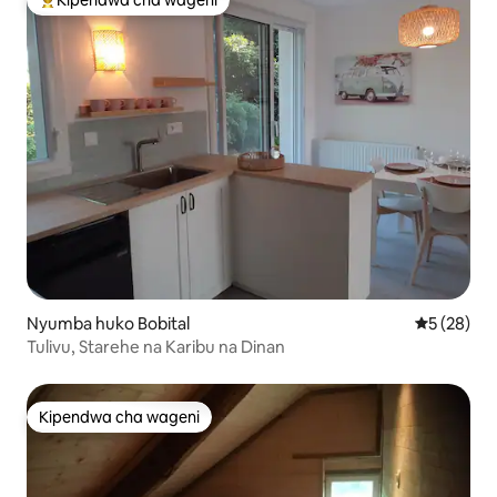
Kipendwa cha wageni
Kipendwa maarufu cha wageni
Nyumba huko Bobital
Ukadiriaji 
5 (28)
Tulivu, Starehe na Karibu na Dinan
Kipendwa cha wageni
Kipendwa cha wageni