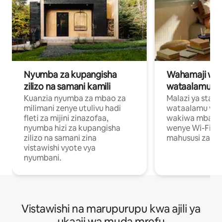
Nyumba za kupangisha
Wahamaji wa ki
zilizo na samani kamili
wataalamu wa
Kuanzia nyumba za mbao za
Malazi ya star
milimani zenye utulivu hadi
wataalamu wan
fleti za mijini zinazofaa,
wakiwa mbali na
nyumba hizi za kupangisha
wenye Wi-Fi n
zilizo na samani zina
mahususi za kuf
vistawishi vyote vya
nyumbani.
Vistawishi na marupurupu kwa ajili ya
ukaaji wa muda mrefu