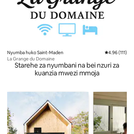
Nyumba huko Saint-Maden
Ukadiriaji wa w
4.96 (111)
La Grange du Domaine
Starehe za nyumbani na bei nzuri za
kuanzia mwezi mmoja