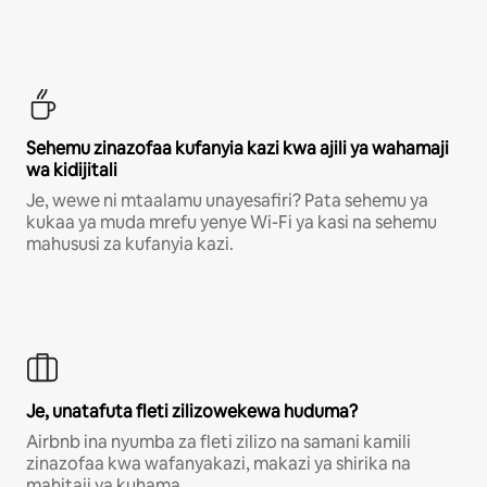
Sehemu zinazofaa kufanyia kazi kwa ajili ya wahamaji
wa kidijitali
Je, wewe ni mtaalamu unayesafiri? Pata sehemu ya
kukaa ya muda mrefu yenye Wi-Fi ya kasi na sehemu
mahususi za kufanyia kazi.
Je, unatafuta fleti zilizowekewa huduma?
Airbnb ina nyumba za fleti zilizo na samani kamili
zinazofaa kwa wafanyakazi, makazi ya shirika na
mahitaji ya kuhama.