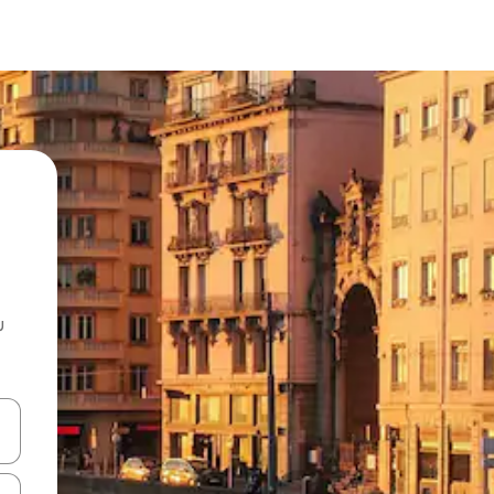
u
 vitufe vya vishale vya juu na chini au uchunguze kwa kugusa au kute