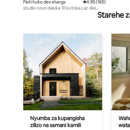
Fleti huko des etangs
Ukadiriaji wa wastani wa
4.95 (165)
studio nzuri dakika 10 kutoka Lac des
Starehe z
Papins.
Nyumba za kupangisha
Waham
zilizo na samani kamili
wata