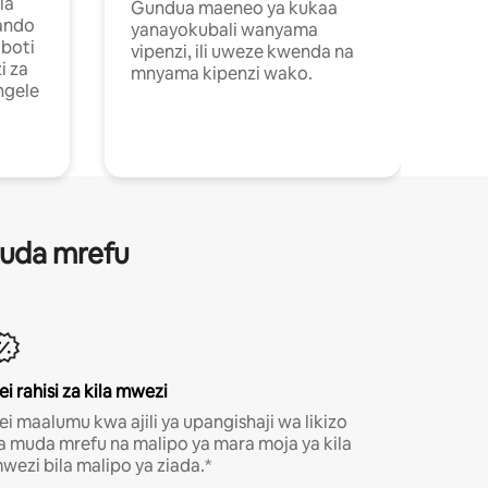
ia
Gundua maeneo ya kukaa
ando
yanayokubali wanyama
boti
vipenzi, ili uweze kwenda na
i za
mnyama kipenzi wako.
ngele
 muda mrefu
ei rahisi za kila mwezi
ei maalumu kwa ajili ya upangishaji wa likizo
a muda mrefu na malipo ya mara moja ya kila
wezi bila malipo ya ziada.*