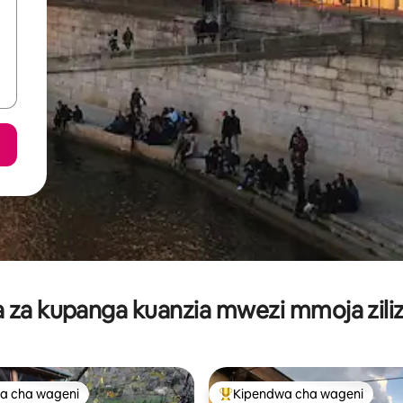
za kupanga kuanzia mwezi mmoja ziliz
a cha wageni
Kipendwa cha wageni
a cha wageni
Kipendwa maarufu cha wageni