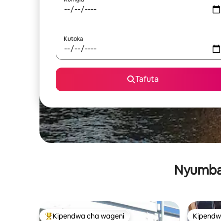
Kutoka
Tafuta
Nyumba 
Kipendwa cha wageni
Kipendw
Kipendwa maarufu cha wageni
Kipendw