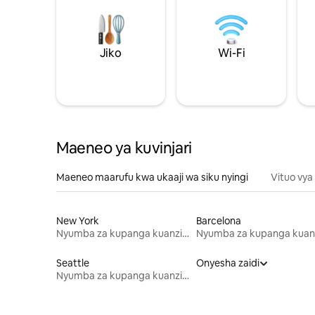
Jiko
Wi-Fi
Maeneo ya kuvinjari
Maeneo maarufu kwa ukaaji wa siku nyingi
Vituo vya
New York
Barcelona
Nyumba za kupanga kuanzia mwezi mmoja
Seattle
Onyesha zaidi
Nyumba za kupanga kuanzia mwezi mmoja