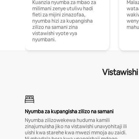
Kuanzia nyumba za mbao za
Malaz
milimani zenye utulivu hadi
wata
fleti za mijini zinazofaa,
wakiw
nyumba hizi za kupangisha
weny
zilizo na samani zina
mahus
vistawishi vyote vya
nyumbani.
Vistawishi
Nyumba za kupangisha zilizo na samani
Nyumba zilizowekewa huduma kamili
zinajumuisha jiko na vistawishi unavyohitaji ili
uishi kwa starehe kwa mwezi mmoja au zaidi.
Ni mbadala bora kwa upangishaji mdogo.