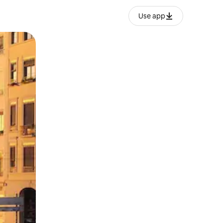
Use app
lezesha kidole kwenye ishara.