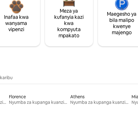
Meza ya
Maegesho ya
Inafaa kwa
kufanyia kazi
bila malipo
wanyama
kwa
kwenye
vipenzi
kompyuta
majengo
mpakato
 karibu
Florence
Athens
Mi
Nyumba za kupanga kuanzia mwezi mmoja
Nyumba za kupanga kuanzia mwezi mmoja
Nyumba za kupanga kuanzia mwezi mmoja