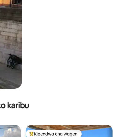
o karibu
Kipendwa cha wageni
Kipendwa maarufu cha wageni