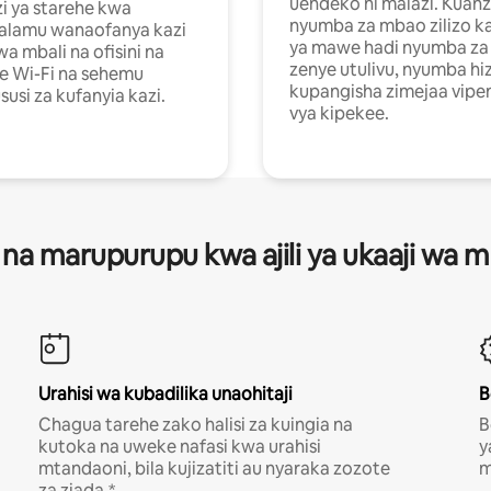
uendeko ni malazi. Kuanz
i ya starehe kwa
nyumba za mbao zilizo k
alamu wanaofanya kazi
ya mawe hadi nyumba za 
a mbali na ofisini na
zenye utulivu, nyumba hiz
e Wi-Fi na sehemu
kupangisha zimejaa vipe
usi za kufanyia kazi.
vya kipekee.
 na marupurupu kwa ajili ya ukaaji wa
Urahisi wa kubadilika unaohitaji
B
Chagua tarehe zako halisi za kuingia na
B
kutoka na uweke nafasi kwa urahisi
y
mtandaoni, bila kujizatiti au nyaraka zozote
m
za ziada.*