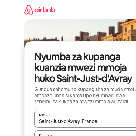
Ruka
kwenda
kwenye
maudhui
Nyumba za kupanga
kuanzia mwezi mmoja
huko Saint-Just-d'Avray
Gundua sehemu za kupangisha za muda mref
ambazo unahisi kama upo nyumbani kwa
sehemu za kukaa za mwezi mmoja au zaidi.
Mahali
Wakati matokeo yanapatikana, vinjari kwa kutumia
Kuingia