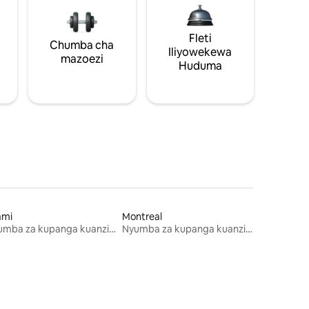
Fleti
Chumba cha
Iliyowekewa
mazoezi
Huduma
ami
Montreal
Nyumba za kupanga kuanzia mwezi mmoja
Nyumba za kupanga kuanzia mwezi mmoja