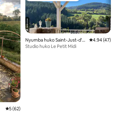
Nyumba huko Saint-Just-d'A
Ukadiriaji wa wastani w
4.94 (47)
vray
Studio huko Le Petit Midi
ini 57
Ukadiriaji wa wastani wa 5 kati ya 5, tathmini 62
5 (62)