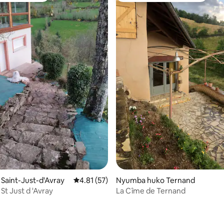
 Saint-Just-d'Avray
Ukadiriaji wa wastani wa 4.81 kati ya 5, tathm
4.81 (57)
Nyumba huko Ternand
 St Just d 'Avray
La Cîme de Ternand