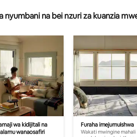
 4.95 kati ya 5, tathmini 165
a nyumbani na bei nzuri za kuanzia m
aji wa kidijitali na
Furaha imejumuishwa
alamu wanaosafiri
Wakati mwingine mahali