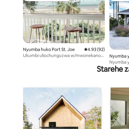
Nyumba huko Port St. Joe
Ukadiriaji wa wastani w
4.93 (92)
Ukumbi uliochunguzwa w/mwonekano
Nyumba y
wa bahari +mashabiki,
Port St. J
Nyumba y
Starehe z
vya kulal
kutoka u