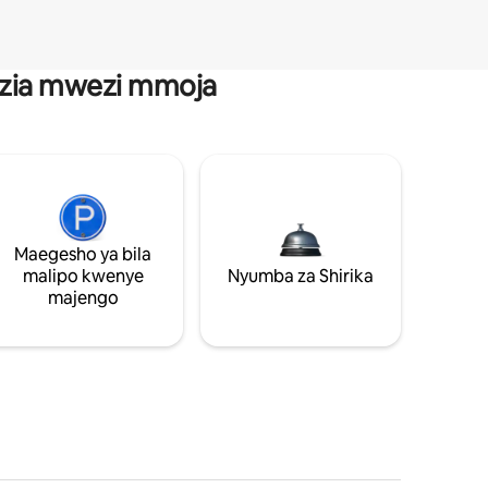
anzia mwezi mmoja
Maegesho ya bila
malipo kwenye
Nyumba za Shirika
majengo