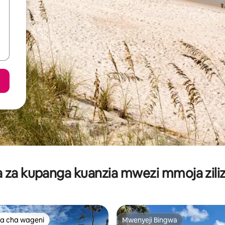
za kupanga kuanzia mwezi mmoja ziliz
a cha wageni
Mwenyeji Bingwa
a cha wageni
Mwenyeji Bingwa