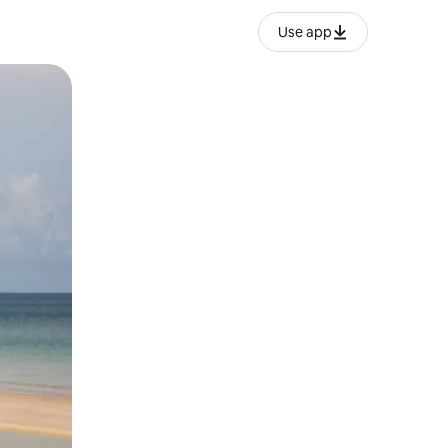
Use app
lezesha kidole kwenye ishara.