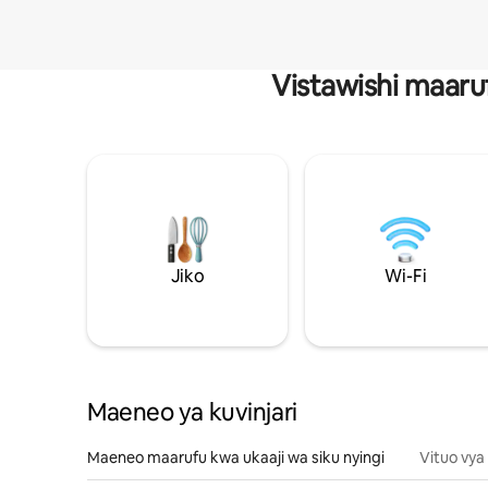
Vistawishi maaru
Jiko
Wi-Fi
Maeneo ya kuvinjari
Maeneo maarufu kwa ukaaji wa siku nyingi
Vituo vya