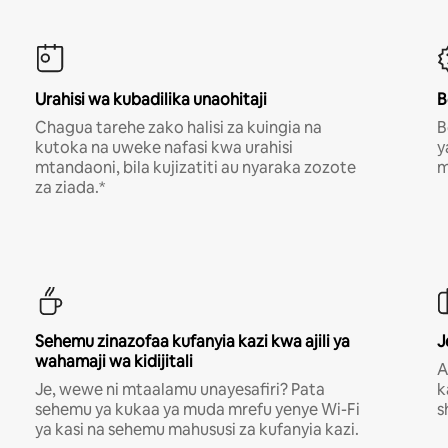
Urahisi wa kubadilika unaohitaji
B
Chagua tarehe zako halisi za kuingia na
B
kutoka na uweke nafasi kwa urahisi
y
mtandaoni, bila kujizatiti au nyaraka zozote
m
za ziada.*
Sehemu zinazofaa kufanyia kazi kwa ajili ya
J
wahamaji wa kidijitali
A
Je, wewe ni mtaalamu unayesafiri? Pata
k
sehemu ya kukaa ya muda mrefu yenye Wi-Fi
s
ya kasi na sehemu mahususi za kufanyia kazi.