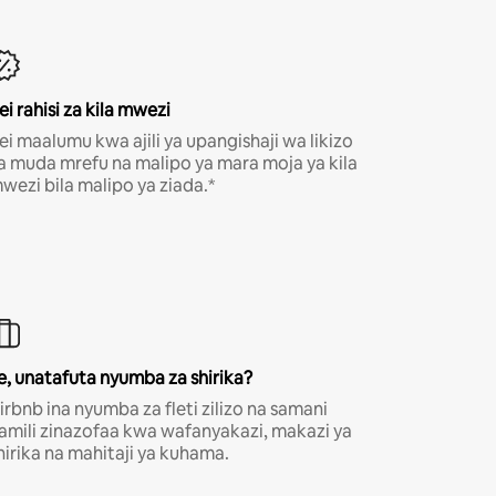
ei rahisi za kila mwezi
ei maalumu kwa ajili ya upangishaji wa likizo
a muda mrefu na malipo ya mara moja ya kila
wezi bila malipo ya ziada.*
e, unatafuta nyumba za shirika?
irbnb ina nyumba za fleti zilizo na samani
amili zinazofaa kwa wafanyakazi, makazi ya
hirika na mahitaji ya kuhama.