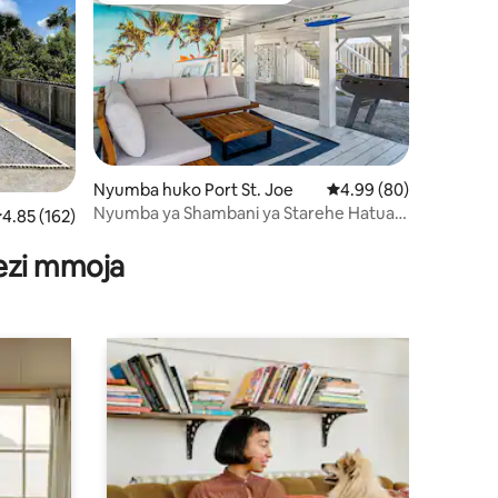
Nyumba huko Port St. Joe
Ukadiriaji wa wastani w
4.99 (80)
Nyumba ya Shambani ya Starehe Hatua
ni 146
kadiriaji wa wastani wa 4.85 kati ya 5, tathmini 162
4.85 (162)
Chache Kutoka Ufukweni!
wezi mmoja