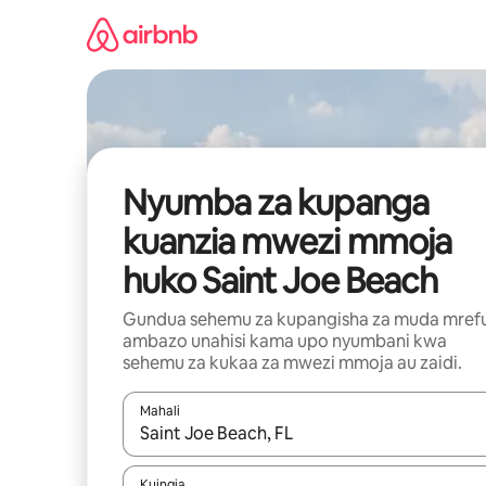
Ruka
kwenda
kwenye
maudhui
Nyumba za kupanga
kuanzia mwezi mmoja
huko Saint Joe Beach
Gundua sehemu za kupangisha za muda mref
ambazo unahisi kama upo nyumbani kwa
sehemu za kukaa za mwezi mmoja au zaidi.
Mahali
Wakati matokeo yanapatikana, vinjari kwa kutumia
Kuingia