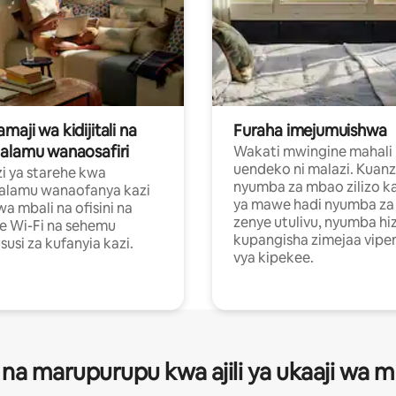
aji wa kidijitali na
Furaha imejumuishwa
alamu wanaosafiri
Wakati mwingine mahali
uendeko ni malazi. Kuanz
i ya starehe kwa
nyumba za mbao zilizo k
alamu wanaofanya kazi
ya mawe hadi nyumba za 
a mbali na ofisini na
zenye utulivu, nyumba hiz
e Wi-Fi na sehemu
kupangisha zimejaa vipe
usi za kufanyia kazi.
vya kipekee.
 na marupurupu kwa ajili ya ukaaji wa