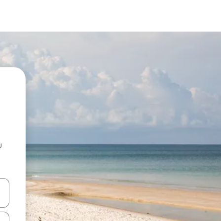
u
 vitufe vya vishale vya juu na chini au uchunguze kwa kugusa au kute