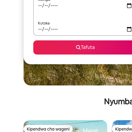
Kutoka
Tafuta
Nyumba 
Kipendwa cha wageni
Kipendw
Kipendwa cha wageni
Kipendw