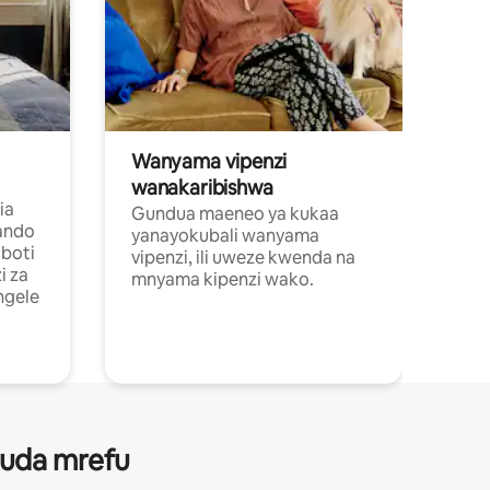
Wanyama vipenzi
wanakaribishwa
ia
Gundua maeneo ya kukaa
ando
yanayokubali wanyama
boti
vipenzi, ili uweze kwenda na
i za
mnyama kipenzi wako.
ngele
 muda mrefu