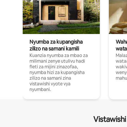
Nyumba za kupangisha
Waham
zilizo na samani kamili
wata
Kuanzia nyumba za mbao za
Malaz
milimani zenye utulivu hadi
wata
fleti za mijini zinazofaa,
wakiw
nyumba hizi za kupangisha
weny
zilizo na samani zina
mahus
vistawishi vyote vya
nyumbani.
Vistawishi