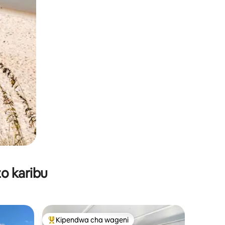
o karibu
Kipendwa cha wageni
Kipendwa maarufu cha wageni