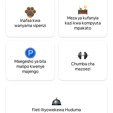
Meza ya kufanyia
Inafaa kwa
kazi kwa kompyuta
wanyama vipenzi
mpakato
Maegesho ya bila
Chumba cha
malipo kwenye
mazoezi
majengo
Fleti Iliyowekewa Huduma