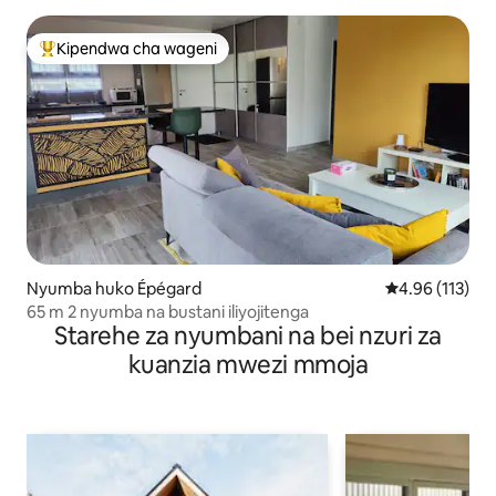
Kipendwa cha wageni
Kipendwa maarufu cha wageni
Nyumba huko Épégard
Ukadiriaji wa w
4.96 (113)
65 m 2 nyumba na bustani iliyojitenga
Starehe za nyumbani na bei nzuri za
kuanzia mwezi mmoja