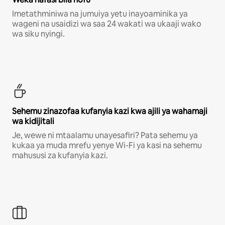
Imetathminiwa na jumuiya yetu inayoaminika ya
wageni na usaidizi wa saa 24 wakati wa ukaaji wako
wa siku nyingi.
Sehemu zinazofaa kufanyia kazi kwa ajili ya wahamaji
wa kidijitali
Je, wewe ni mtaalamu unayesafiri? Pata sehemu ya
kukaa ya muda mrefu yenye Wi-Fi ya kasi na sehemu
mahususi za kufanyia kazi.