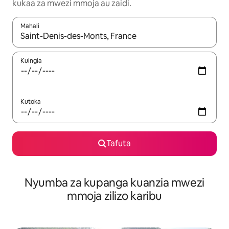
kukaa za mwezi mmoja au zaidi.
Mahali
Wakati matokeo yanapatikana, vinjari kwa kutumia vitufe vya v
Kuingia
Kutoka
Tafuta
Nyumba za kupanga kuanzia mwezi
mmoja zilizo karibu