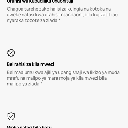
Urahisi wa kubadilika unaohitaji
Chagua tarehe zako halisi za kuingia na kutoka na
uweke nafasi kwa urahisi mtandaoni, bila kujizatiti au
nyaraka zozote za ziada.*
Bei rahisi za kila mwezi
Bei maalumu kwa ajili ya upangishaji wa likizo ya muda
mrefu na malipo ya mara moja ya kila mwezi bila
malipo ya ziada.*
Weka nafasi bila hofu