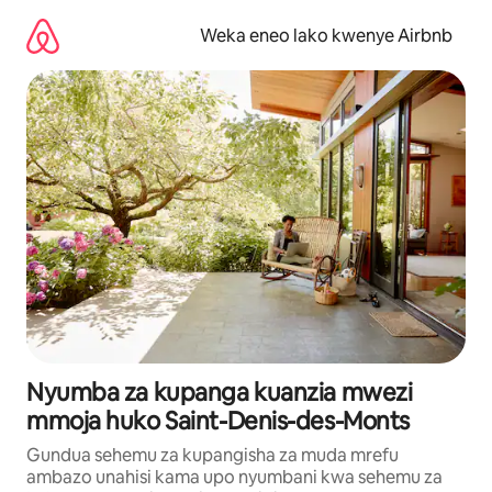
Ruka
kwenda
Weka eneo lako kwenye Airbnb
kwenye
maudhui
Nyumba za kupanga kuanzia mwezi
mmoja huko Saint-Denis-des-Monts
Gundua sehemu za kupangisha za muda mrefu
ambazo unahisi kama upo nyumbani kwa sehemu za