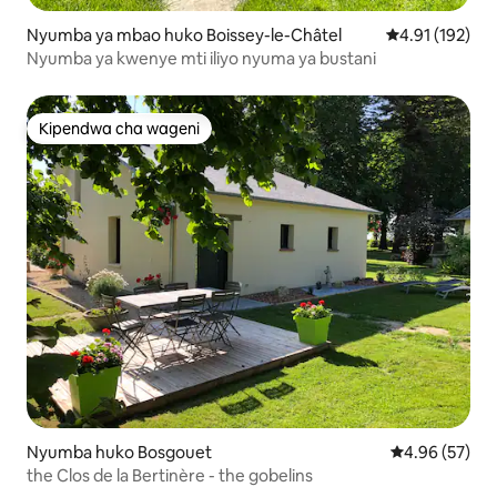
Nyumba ya mbao huko Boissey-le-Châtel
Ukadiriaji wa w
4.91 (192)
Nyumba ya kwenye mti iliyo nyuma ya bustani
Kipendwa cha wageni
Kipendwa cha wageni
Nyumba huko Bosgouet
Ukadiriaji wa 
4.96 (57)
the Clos de la Bertinère - the gobelins