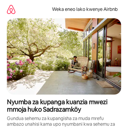
Ruka
kwenda
Weka eneo lako kwenye Airbnb
kwenye
maudhui
Nyumba za kupanga kuanzia mwezi
mmoja huko Sadrazamköy
Gundua sehemu za kupangisha za muda mrefu
ambazo unahisi kama upo nyumbani kwa sehemu za