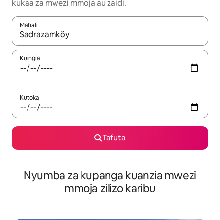
kukaa za mwezi mmoja au zaidi.
Mahali
Wakati matokeo yanapatikana, vinjari kwa kutumia vitufe vya v
Kuingia
Kutoka
Tafuta
Nyumba za kupanga kuanzia mwezi
mmoja zilizo karibu