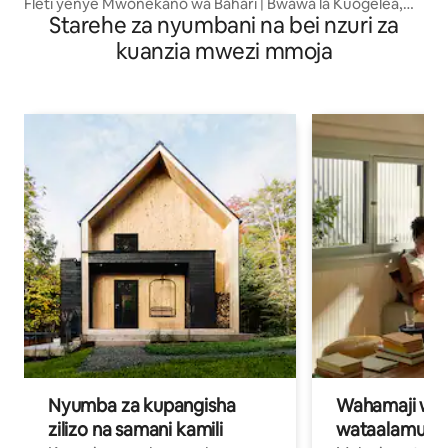
Fleti yenye Mwonekano wa Bahari | Bwawa la Kuogelea,
Starehe za nyumbani na bei nzuri za
Chumba cha Mazoezi na Uwanja wa Michezo
kuanzia mwezi mmoja
Nyumba za kupangisha
Wahamaji wa ki
zilizo na samani kamili
wataalamu wa