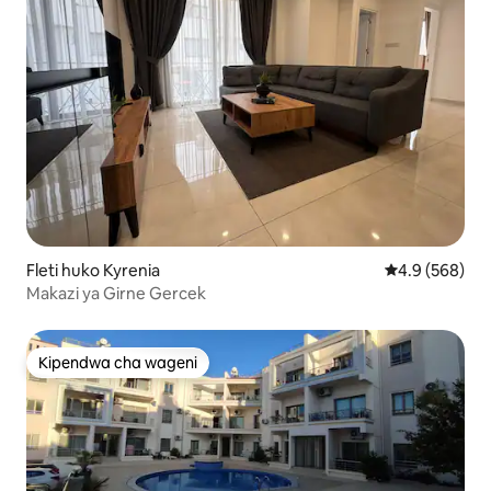
Fleti huko Kyrenia
Ukadiriaji wa 
4.9 (568)
Makazi ya Girne Gercek
Kipendwa cha wageni
Kipendwa cha wageni