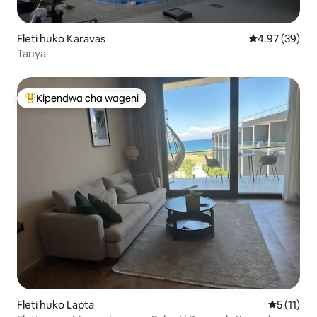
Fleti huko Karavas
Ukadiriaji wa 
4.97 (39)
Tanya
Kipendwa cha wageni
Kipendwa maarufu cha wageni
Fleti huko Lapta
Ukadiriaji
5 (11)