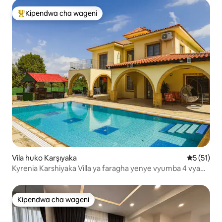
Kipendwa cha wageni
Kipendwa maarufu cha wageni
Vila huko Karşıyaka
Ukadiriaji 
5 (51)
Kyrenia Karshiyaka Villa ya faragha yenye vyumba 4 vya
kulala
Kipendwa cha wageni
Kipendwa cha wageni