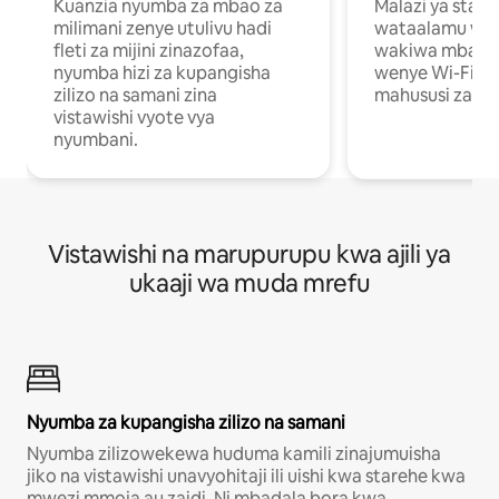
Kuanzia nyumba za mbao za
Malazi ya star
milimani zenye utulivu hadi
wataalamu wan
fleti za mijini zinazofaa,
wakiwa mbali na
nyumba hizi za kupangisha
wenye Wi-Fi n
zilizo na samani zina
mahususi za kuf
vistawishi vyote vya
nyumbani.
Vistawishi na marupurupu kwa ajili ya
ukaaji wa muda mrefu
Nyumba za kupangisha zilizo na samani
Nyumba zilizowekewa huduma kamili zinajumuisha
jiko na vistawishi unavyohitaji ili uishi kwa starehe kwa
mwezi mmoja au zaidi. Ni mbadala bora kwa