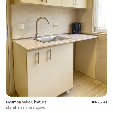
Nyumba huko Chiatura
Ukadiriaji wa
4.75 (4)
starehe,safi na angavu