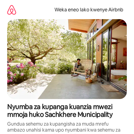
Ruka
kwenda
Weka eneo lako kwenye Airbnb
kwenye
maudhui
Nyumba za kupanga kuanzia mwezi
mmoja huko Sachkhere Municipality
Gundua sehemu za kupangisha za muda mrefu
ambazo unahisi kama upo nyumbani kwa sehemu za