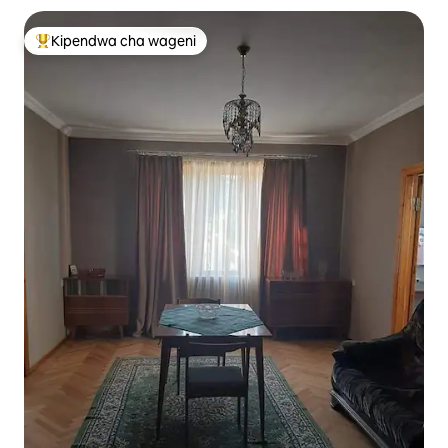
Kipendwa cha wageni
Kipendwa maarufu cha wageni