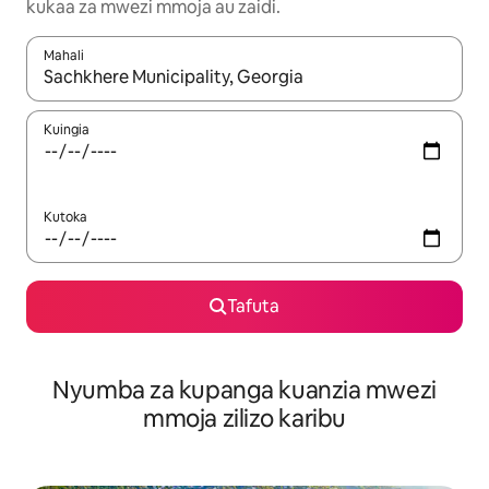
kukaa za mwezi mmoja au zaidi.
Mahali
Wakati matokeo yanapatikana, vinjari kwa kutumia vitufe vya v
Kuingia
Kutoka
Tafuta
Nyumba za kupanga kuanzia mwezi
mmoja zilizo karibu