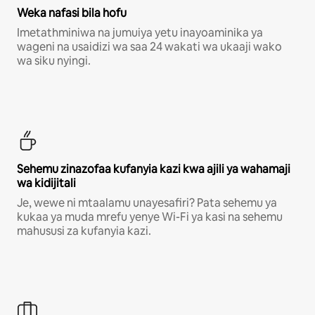
Weka nafasi bila hofu
Imetathminiwa na jumuiya yetu inayoaminika ya
wageni na usaidizi wa saa 24 wakati wa ukaaji wako
wa siku nyingi.
Sehemu zinazofaa kufanyia kazi kwa ajili ya wahamaji
wa kidijitali
Je, wewe ni mtaalamu unayesafiri? Pata sehemu ya
kukaa ya muda mrefu yenye Wi-Fi ya kasi na sehemu
mahususi za kufanyia kazi.