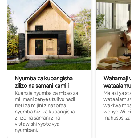
Nyumba za kupangisha
Wahamaji wa ki
zilizo na samani kamili
wataalamu wa
Kuanzia nyumba za mbao za
Malazi ya star
milimani zenye utulivu hadi
wataalamu wan
fleti za mijini zinazofaa,
wakiwa mbali na
nyumba hizi za kupangisha
wenye Wi-Fi n
zilizo na samani zina
mahususi za kuf
vistawishi vyote vya
nyumbani.