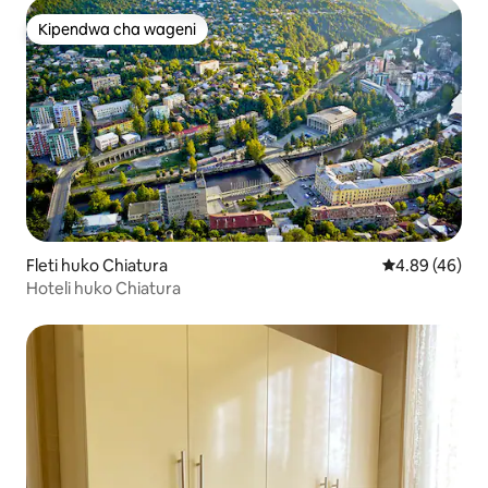
Kipendwa cha wageni
Kipendwa cha wageni
Fleti huko Chiatura
Ukadiriaji wa 
4.89 (46)
Hoteli huko Chiatura