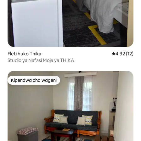
Fleti huko Thika
Ukadiriaji wa 
4.92 (12)
Studio ya Nafasi Moja ya THIKA
Kipendwa cha wageni
Kipendwa cha wageni