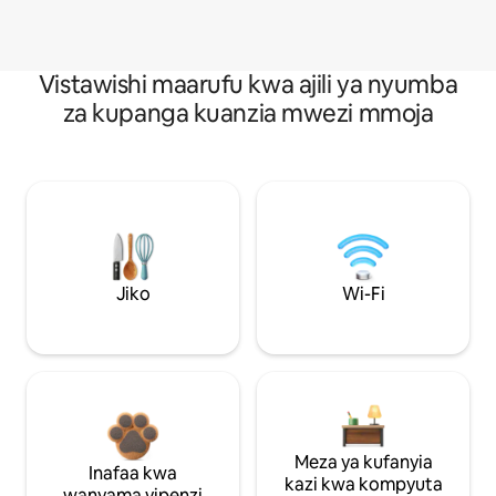
Vistawishi maarufu kwa ajili ya nyumba
za kupanga kuanzia mwezi mmoja
Jiko
Wi-Fi
Meza ya kufanyia
Inafaa kwa
kazi kwa kompyuta
wanyama vipenzi