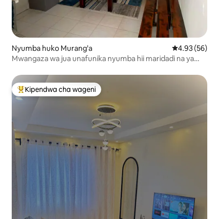
Nyumba huko Murang'a
Ukadiriaji wa 
4.93 (56)
Mwangaza wa jua unafunika nyumba hii maridadi na ya
kisasa.
Kipendwa cha wageni
Kipendwa maarufu cha wageni