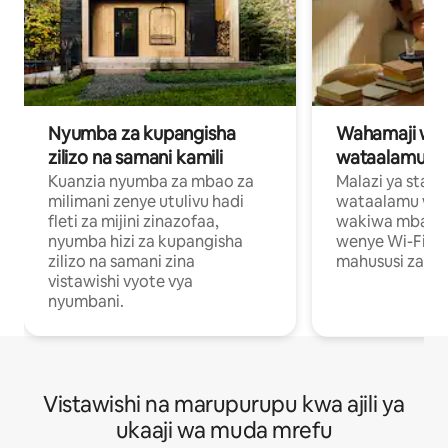
Nyumba za kupangisha
Wahamaji wa ki
zilizo na samani kamili
wataalamu wa
Kuanzia nyumba za mbao za
Malazi ya star
milimani zenye utulivu hadi
wataalamu wan
fleti za mijini zinazofaa,
wakiwa mbali na
nyumba hizi za kupangisha
wenye Wi-Fi n
zilizo na samani zina
mahususi za kuf
vistawishi vyote vya
nyumbani.
Vistawishi na marupurupu kwa ajili ya
ukaaji wa muda mrefu