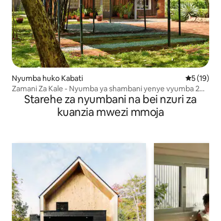
Nyumba huko Kabati
Ukadiriaji 
5 (19)
Zamani Za Kale - Nyumba ya shambani yenye vyumba 2
Starehe za nyumbani na bei nzuri za
vya kulala. Inalala 4
kuanzia mwezi mmoja