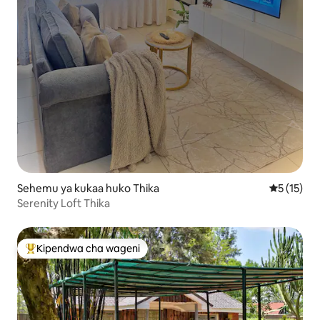
Sehemu ya kukaa huko Thika
Ukadiriaji 
5 (15)
Serenity Loft Thika
Kipendwa cha wageni
Kipendwa maarufu cha wageni