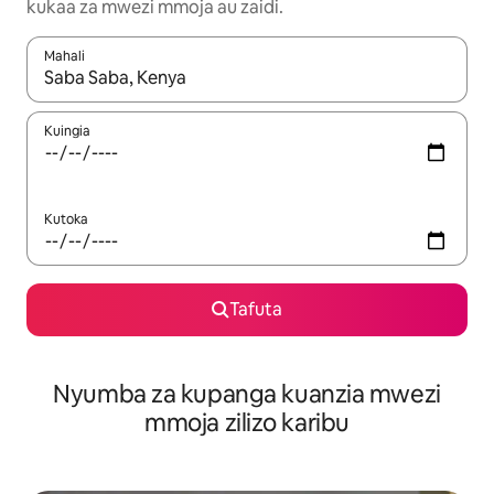
kukaa za mwezi mmoja au zaidi.
Mahali
Wakati matokeo yanapatikana, vinjari kwa kutumia vitufe vya v
Kuingia
Kutoka
Tafuta
Nyumba za kupanga kuanzia mwezi
mmoja zilizo karibu