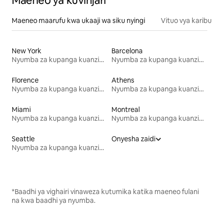
Maeneo ya kuvinjari
Maeneo maarufu kwa ukaaji wa siku nyingi
Vituo vya karibu
New York
Barcelona
Nyumba za kupanga kuanzia mwezi mmoja
Nyumba za kupanga kuanzia mwezi mmoja
Florence
Athens
Nyumba za kupanga kuanzia mwezi mmoja
Nyumba za kupanga kuanzia mwezi mmoja
Miami
Montreal
Nyumba za kupanga kuanzia mwezi mmoja
Nyumba za kupanga kuanzia mwezi mmoja
Seattle
Onyesha zaidi
Nyumba za kupanga kuanzia mwezi mmoja
*Baadhi ya vighairi vinaweza kutumika katika maeneo fulani
na kwa baadhi ya nyumba.