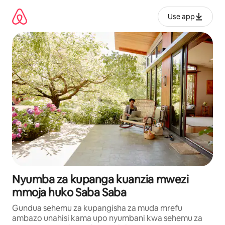
Ruka
kwenda
Use app
kwenye
maudhui
Nyumba za kupanga kuanzia mwezi
mmoja huko Saba Saba
Gundua sehemu za kupangisha za muda mrefu
ambazo unahisi kama upo nyumbani kwa sehemu za