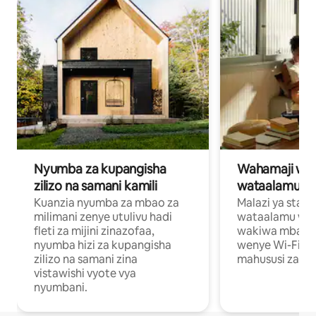
Nyumba za kupangisha
Wahamaji wa ki
zilizo na samani kamili
wataalamu wa
Kuanzia nyumba za mbao za
Malazi ya star
milimani zenye utulivu hadi
wataalamu wan
fleti za mijini zinazofaa,
wakiwa mbali na
nyumba hizi za kupangisha
wenye Wi-Fi n
zilizo na samani zina
mahususi za kuf
vistawishi vyote vya
nyumbani.