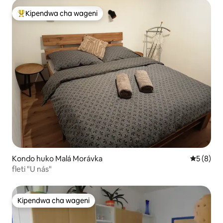
Kipendwa cha wageni
Kipendwa maarufu cha wageni
Kondo huko Malá Morávka
Ukadiriaji
5 (8)
fleti "U nás"
Kipendwa cha wageni
Kipendwa cha wageni