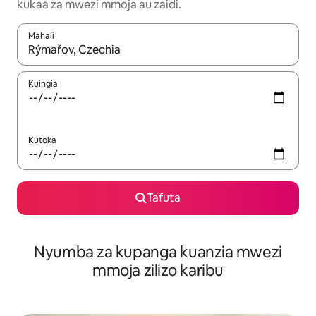
kukaa za mwezi mmoja au zaidi.
Mahali
Wakati matokeo yanapatikana, vinjari kwa kutumia vitufe vya v
Kuingia
Kutoka
Tafuta
Nyumba za kupanga kuanzia mwezi
mmoja zilizo karibu