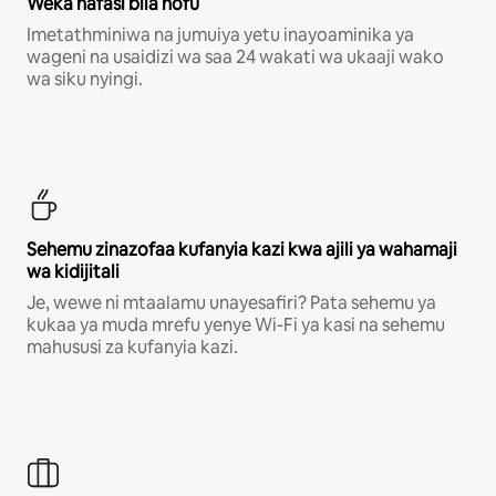
Weka nafasi bila hofu
Imetathminiwa na jumuiya yetu inayoaminika ya
wageni na usaidizi wa saa 24 wakati wa ukaaji wako
wa siku nyingi.
Sehemu zinazofaa kufanyia kazi kwa ajili ya wahamaji
wa kidijitali
Je, wewe ni mtaalamu unayesafiri? Pata sehemu ya
kukaa ya muda mrefu yenye Wi-Fi ya kasi na sehemu
mahususi za kufanyia kazi.