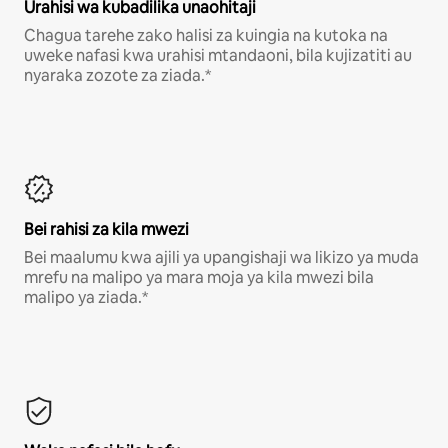
Urahisi wa kubadilika unaohitaji
Chagua tarehe zako halisi za kuingia na kutoka na
uweke nafasi kwa urahisi mtandaoni, bila kujizatiti au
nyaraka zozote za ziada.*
Bei rahisi za kila mwezi
Bei maalumu kwa ajili ya upangishaji wa likizo ya muda
mrefu na malipo ya mara moja ya kila mwezi bila
malipo ya ziada.*