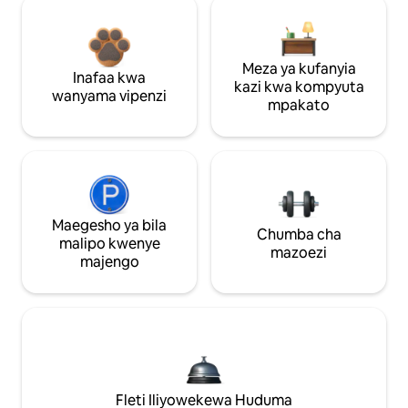
Meza ya kufanyia
Inafaa kwa
kazi kwa kompyuta
wanyama vipenzi
mpakato
Maegesho ya bila
Chumba cha
malipo kwenye
mazoezi
majengo
Fleti Iliyowekewa Huduma