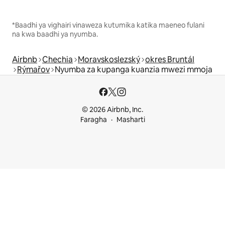
*Baadhi ya vighairi vinaweza kutumika katika maeneo fulani
na kwa baadhi ya nyumba.
Airbnb
Chechia
Moravskoslezský
okres Bruntál
Rýmařov
Nyumba za kupanga kuanzia mwezi mmoja
© 2026 Airbnb, Inc.
Faragha
Masharti