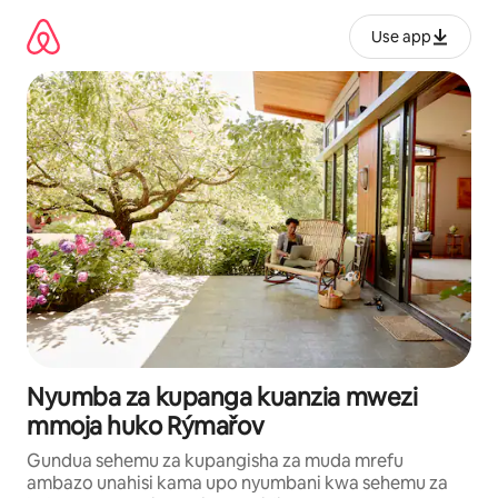
Ruka
kwenda
Use app
kwenye
maudhui
Nyumba za kupanga kuanzia mwezi
mmoja huko Rýmařov
Gundua sehemu za kupangisha za muda mrefu
ambazo unahisi kama upo nyumbani kwa sehemu za