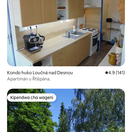
Kondo huko Loučná nad Desnou
Ukadiriaji wa 
4.9 (141)
Apartmán u Řtěpána.
Kipendwa cha wageni
Kipendwa cha wageni