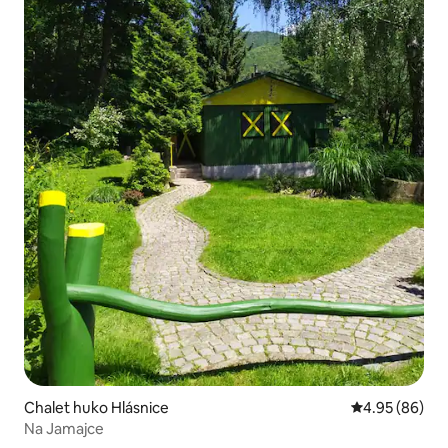
Chalet huko Hlásnice
Ukadiriaji wa 
4.95 (86)
Na Jamajce