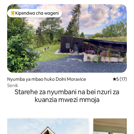
Kipendwa cha wageni
Kipendwa maarufu cha wageni
Nyumba ya mbao huko Dolní Moravice
Ukadiriaji 
5 (17)
Senik
Starehe za nyumbani na bei nzuri za
kuanzia mwezi mmoja