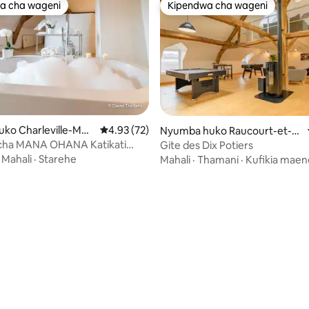
a cha wageni
Kipendwa cha wageni
a cha wageni
Kipendwa cha wageni
uko Charleville-Méz
Ukadiriaji wa wastani wa 4.93 kati ya 5, tathm
4.93 (72)
Nyumba huko Raucourt-et-Fl
aba
ha MANA OHANA Katikati
Gite des Dix Potiers
 Jiji + maegesho
·
Mahali
·
Starehe
Mahali
·
Thamani
·
Kufikia mae
uishwa
a 4.93 kati ya 5, tathmini 59