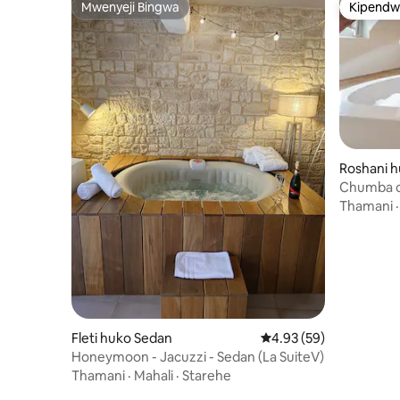
Mwenyeji Bingwa
Kipendw
Mwenyeji Bingwa
Kipendw
Roshani h
ières
Chumba c
Kabisa ya
Thamani
yamejum
Fleti huko Sedan
Ukadiriaji wa wastani w
4.93 (59)
Honeymoon - Jacuzzi - Sedan (La SuiteV)
Thamani
·
Mahali
·
Starehe