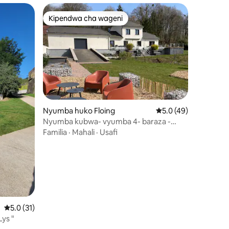
Kipendwa cha wageni
Kipendwa cha wageni
ini 67
Nyumba huko Floing
Ukadiriaji wa wastani
5.0 (49)
Nyumba kubwa- vyumba 4- baraza -
bustani
Familia
·
Mahali
·
Usafi
Ukadiriaji wa wastani wa 5.0 kati ya 5, tathmini 31
5.0 (31)
Lys "