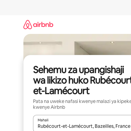
Ruka
kwenda
kwenye
maudhui
Sehemu za upangishaji
wa likizo huko Rubécour
et-Lamécourt
Pata na uweke nafasi kwenye malazi ya kipek
kwenye Airbnb
Mahali
Wakati matokeo yanapatikana, vinjari kwa kutumia