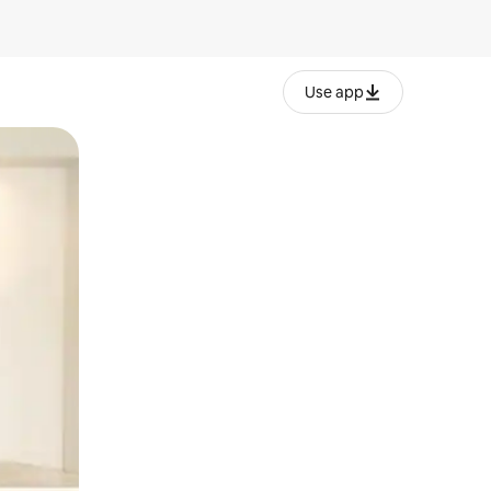
Use app
lezesha kidole kwenye ishara.