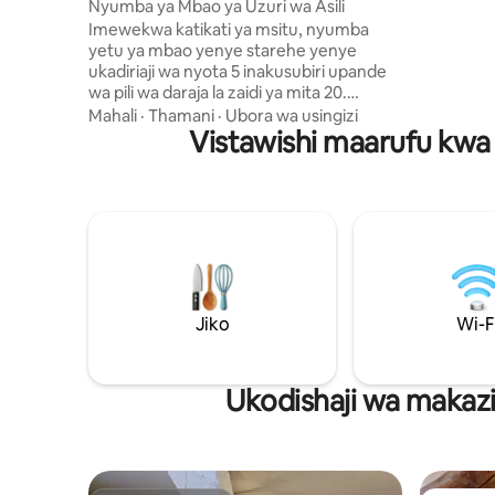
cheval
Nyumba ya Mbao ya Uzuri wa Asili
kisasa, hu
Imewekwa katikati ya msitu, nyumba
Inafaa kwa
yetu ya mbao yenye starehe yenye
nyumba hi
ukadiriaji wa nyota 5 inakusubiri upande
familia n
wa pili wa daraja la zaidi ya mita 20.
wanaotafu
Hakuna majirani hapa. Dirisha la kioo
Mahali
·
Thamani
·
Ubora wa usingizi
lenye kioo linakupa mwonekano usio na
Vistawishi maarufu kwa 
kizuizi wa mandhari tulivu na ya
kupumzika, bila hofu ya kuzingatiwa.
Wakati wa usiku, mara baada ya kukaa
kwenye kitanda chako chenye starehe,
utakuwa na chaguo kati ya kutazama
wanyama au kutazama filamu kwenye
projekta yetu ya juu.. na kwa anga yetu
yenye nyota, ni kama kulala chini ya
nyota. ✨
Jiko
Wi-F
Ukodishaji wa makazi