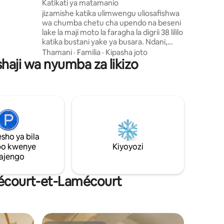
Katikati ya matamanio
na
jizamishe katika ulimwengu uliosafishwa
ingine
wa chumba chetu cha upendo na beseni
lake la maji moto la faragha la digrii 38 lililo
lomita 1
katika bustani yake ya busara. Ndani,
ji kizuri
angahewa inavutia na kiti chake cha
Thamani
·
Familia
·
Kipasha joto
, karibu na
haji wa nyumba za likizo
tantra, meko ya bioethanol, na bafu la
ake ya
XXL lenye anga la mvua. Kitanda cha
ukubwa wa kifalme 220*200 kilicho na
mashuka bora ya kitanda na kukiangalia
skrini kubwa ya televisheni. Wi-Fi,
kiyoyozi kinachoweza kubadilishwa na
vifaa vibaya vitafanya ukaaji wako uwe
wakati safi wa kupumzika na kushawishi...
sho ya bila
po kwenye
Kiyoyozi
ajengo
ubécourt-et-Lamécourt