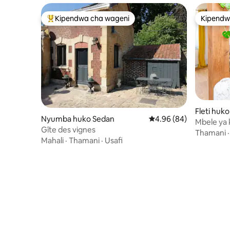
Kipendwa cha wageni
Kipendw
Kipendwa maarufu cha wageni
Kipendw
Fleti huk
Nyumba huko Sedan
Ukadiriaji wa wastani wa
4.96 (84)
Mbele ya ka
Gîte des vignes
ya jiji
Thamani
Mahali
·
Thamani
·
Usafi