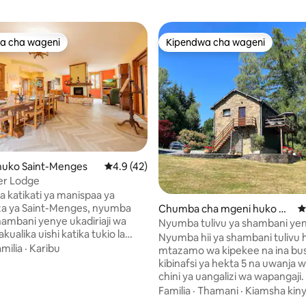
a cha wageni
Kipendwa cha wageni
a cha wageni
Kipendwa cha wageni
uko Saint-Menges
Ukadiriaji wa wastani wa 4.9 kati ya 5, tathm
4.9 (42)
er Lodge
katikati ya manispaa ya
a ya Saint-Menges, nyumba
Chumba cha mgeni huko He
U
hambani yenye ukadiriaji wa
rbeumont
Nyumba tulivu ya shambani ye
akualika uishi katika tukio la
mandhari nzuri ya msitu
Nyumba hii ya shambani tulivu 
atika mazingira ya kupendeza.
milia
·
Karibu
mtazamo wa kipekee na ina bus
a ya semina ya useremala,
kibinafsi ya hekta 5 na uwanja w
 lenye haiba ya kihistoria
chini ya uangalizi wa wapangaji.
hwa kwa uangalifu kwenye
unaanzia chini ya bustani. Mat
Familia
·
Thamani
·
Kiamsha kin
 4.94 kati ya 5, tathmini 231
iku hiyo ili kutoa starehe zote za
hayana mwisho. Nyumba ya sha