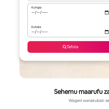
Kuingia
Kutoka
Tafuta
Sehemu maarufu za 
Wageni wanakubali: se