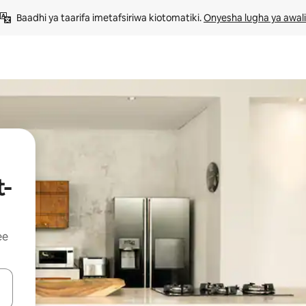
Baadhi ya taarifa imetafsiriwa kiotomatiki. 
Onyesha lugha ya awali
t-
ee
 vitufe vya vishale vya juu na chini au uchunguze kwa kugusa au kute