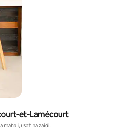
écourt-et-Lamécourt
ahali, usafi na zaidi.