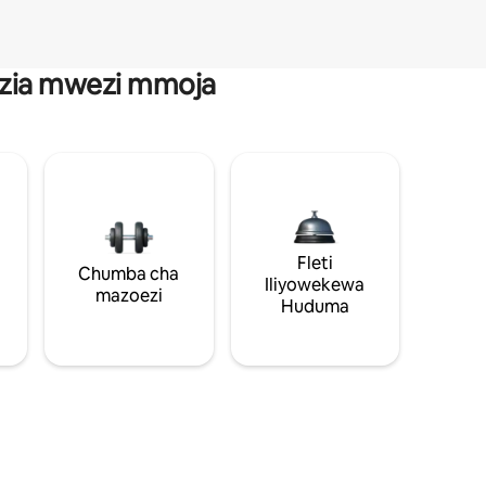
anzia mwezi mmoja
Fleti
Chumba cha
Iliyowekewa
mazoezi
Huduma