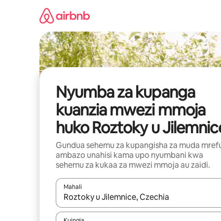
Ruka
kwenda
kwenye
maudhui
Nyumba za kupanga
kuanzia mwezi mmoja
huko Roztoky u Jilemnic
Gundua sehemu za kupangisha za muda mref
ambazo unahisi kama upo nyumbani kwa
sehemu za kukaa za mwezi mmoja au zaidi.
Mahali
Wakati matokeo yanapatikana, vinjari kwa kutumia
Kuingia