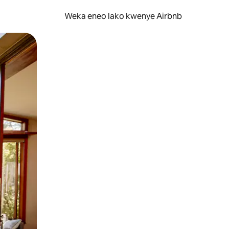
Weka eneo lako kwenye Airbnb
lezesha kidole kwenye ishara.