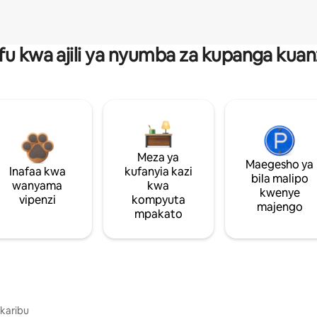
fu kwa ajili ya nyumba za kupanga ku
Meza ya
Maegesho ya
Inafaa kwa
kufanyia kazi
bila malipo
wanyama
kwa
kwenye
vipenzi
kompyuta
majengo
mpakato
 karibu