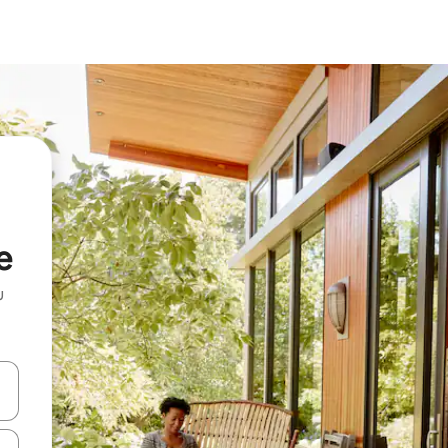
e
u
 vitufe vya vishale vya juu na chini au uchunguze kwa kugusa au kute