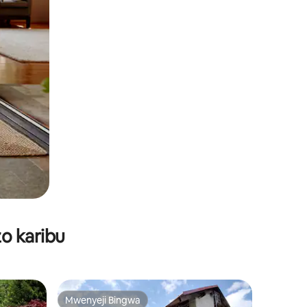
o karibu
Mwenyeji Bingwa
Mwenyeji Bingwa