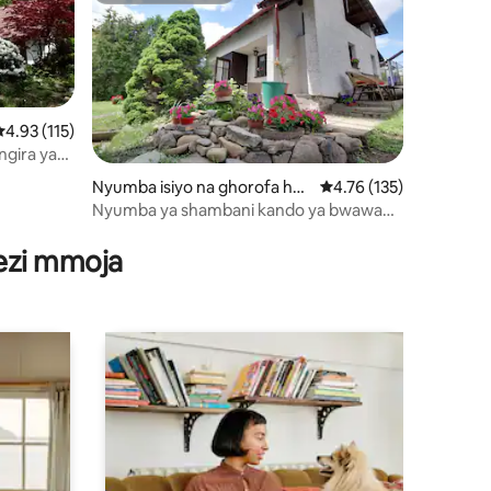
kadiriaji wa wastani wa 4.93 kati ya 5, tathmini 115
4.93 (115)
gira ya
Nyumba isiyo na ghorofa huk
Ukadiriaji wa wastani wa
4.76 (135)
o Vrchlabí
Nyumba ya shambani kando ya bwawa
ini 25
Kačák huko Vrchlabí
wezi mmoja