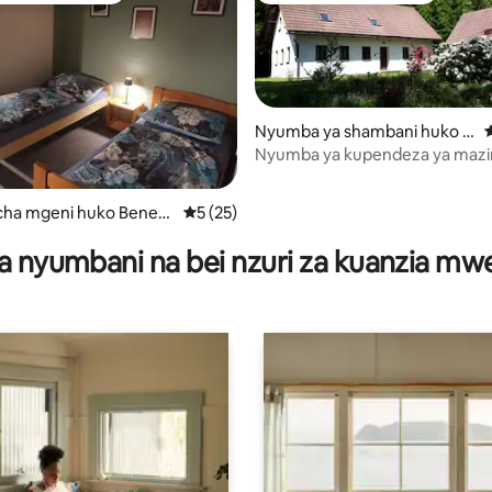
a 4.95 kati ya 5, tathmini 74
Nyumba ya shambani huko H
U
áje nad Jizerou
Nyumba ya kupendeza ya mazin
asili karibu na Sněžka
ha mgeni huko Benec
Ukadiriaji wa wastani wa 5 kati ya 5, tathm
5 (25)
e
a nyumbani na bei nzuri za kuanzia m