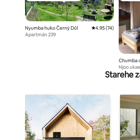
Nyumba huko Černý Důl
Ukadiriaji wa wastani w
4.95 (74)
Apartmán 239
Chumba c
ko
Njoo uka
Starehe z