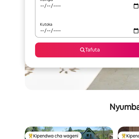
Kutoka
Tafuta
Nyumba 
Kipendwa cha wageni
Kipen
Kipendwa maarufu cha wageni
Kipendw