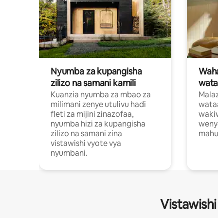
Nyumba za kupangisha
Waham
zilizo na samani kamili
wata
Kuanzia nyumba za mbao za
Malaz
milimani zenye utulivu hadi
wata
fleti za mijini zinazofaa,
wakiw
nyumba hizi za kupangisha
weny
zilizo na samani zina
mahus
vistawishi vyote vya
nyumbani.
Vistawishi