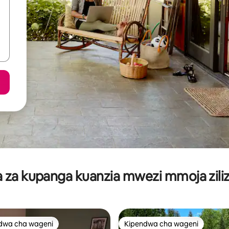
za kupanga kuanzia mwezi mmoja ziliz
dwa cha wageni
Kipendwa cha wageni
a maarufu cha wageni
Kipendwa cha wageni