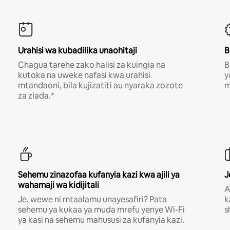
Urahisi wa kubadilika unaohitaji
B
Chagua tarehe zako halisi za kuingia na
B
kutoka na uweke nafasi kwa urahisi
y
mtandaoni, bila kujizatiti au nyaraka zozote
m
za ziada.*
Sehemu zinazofaa kufanyia kazi kwa ajili ya
J
wahamaji wa kidijitali
A
Je, wewe ni mtaalamu unayesafiri? Pata
k
sehemu ya kukaa ya muda mrefu yenye Wi-Fi
s
ya kasi na sehemu mahususi za kufanyia kazi.