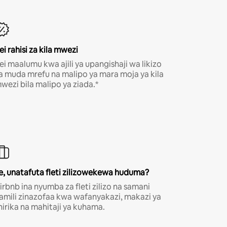
ei rahisi za kila mwezi
ei maalumu kwa ajili ya upangishaji wa likizo
a muda mrefu na malipo ya mara moja ya kila
wezi bila malipo ya ziada.*
e, unatafuta fleti zilizowekewa huduma?
irbnb ina nyumba za fleti zilizo na samani
amili zinazofaa kwa wafanyakazi, makazi ya
hirika na mahitaji ya kuhama.