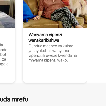
Wanyama vipenzi
wanakaribishwa
ia
Gundua maeneo ya kukaa
ando
yanayokubali wanyama
boti
vipenzi, ili uweze kwenda na
i za
mnyama kipenzi wako.
ngele
 muda mrefu