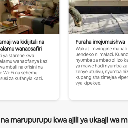
aji wa kidijitali na
Furaha imejumuishwa
alamu wanaosafiri
Wakati mwingine mahali
uendeko ni malazi. Kuanz
i ya starehe kwa
nyumba za mbao zilizo k
alamu wanaofanya kazi
ya mawe hadi nyumba za 
a mbali na ofisini na
zenye utulivu, nyumba hiz
e Wi-Fi na sehemu
kupangisha zimejaa vipe
usi za kufanyia kazi.
vya kipekee.
 na marupurupu kwa ajili ya ukaaji wa