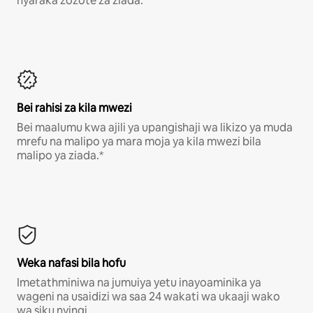
nyaraka zozote za ziada.*
Bei rahisi za kila mwezi
Bei maalumu kwa ajili ya upangishaji wa likizo ya muda
mrefu na malipo ya mara moja ya kila mwezi bila
malipo ya ziada.*
Weka nafasi bila hofu
Imetathminiwa na jumuiya yetu inayoaminika ya
wageni na usaidizi wa saa 24 wakati wa ukaaji wako
wa siku nyingi.