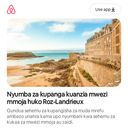
Ruka
kwenda
Use app
kwenye
maudhui
Nyumba za kupanga kuanzia mwezi
mmoja huko Roz-Landrieux
Gundua sehemu za kupangisha za muda mrefu
ambazo unahisi kama upo nyumbani kwa sehemu za
kukaa za mwezi mmoja au zaidi.