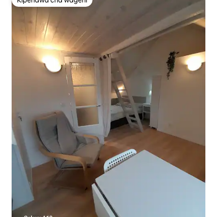
Kipendwa cha wageni
Kipendwa cha wageni