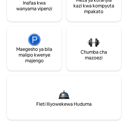
Meza ya kufanyia
Inafaa kwa
kazi kwa kompyuta
wanyama vipenzi
mpakato
Maegesho ya bila
Chumba cha
malipo kwenye
mazoezi
majengo
Fleti Iliyowekewa Huduma