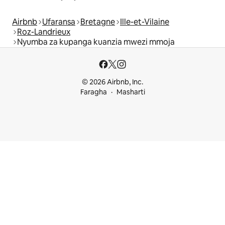
Airbnb
Ufaransa
Bretagne
Ille-et-Vilaine
Roz-Landrieux
Nyumba za kupanga kuanzia mwezi mmoja
© 2026 Airbnb, Inc.
Faragha
Masharti