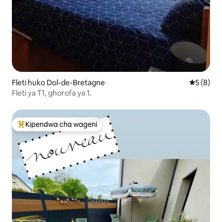
Fleti huko Dol-de-Bretagne
Ukadiriaji
5 (8)
Fleti ya T1, ghorofa ya 1.
Kipendwa cha wageni
Kipendwa maarufu cha wageni