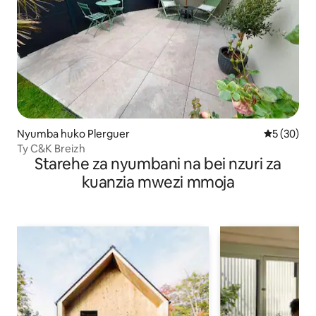
Nyumba huko Plerguer
Ukadiriaji 
5 (30)
Ty C&K Breizh
Starehe za nyumbani na bei nzuri za
kuanzia mwezi mmoja