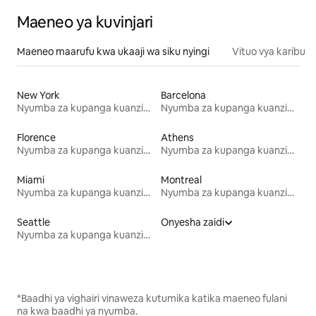
Maeneo ya kuvinjari
Maeneo maarufu kwa ukaaji wa siku nyingi
Vituo vya karibu
New York
Barcelona
Nyumba za kupanga kuanzia mwezi mmoja
Nyumba za kupanga kuanzia mwezi mmoja
Florence
Athens
Nyumba za kupanga kuanzia mwezi mmoja
Nyumba za kupanga kuanzia mwezi mmoja
Miami
Montreal
Nyumba za kupanga kuanzia mwezi mmoja
Nyumba za kupanga kuanzia mwezi mmoja
Seattle
Onyesha zaidi
Nyumba za kupanga kuanzia mwezi mmoja
*Baadhi ya vighairi vinaweza kutumika katika maeneo fulani
na kwa baadhi ya nyumba.