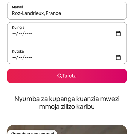
Mahali
Wakati matokeo yanapatikana, vinjari kwa kutumia vitufe vya v
Kuingia
Kutoka
Tafuta
Nyumba za kupanga kuanzia mwezi
mmoja zilizo karibu