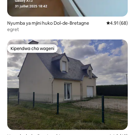
Nyumba ya mjini huko Dol-de-Bretagne
Ukadiriaji wa 
4.91 (68)
egret
Kipendwa cha wageni
Kipendwa cha wageni