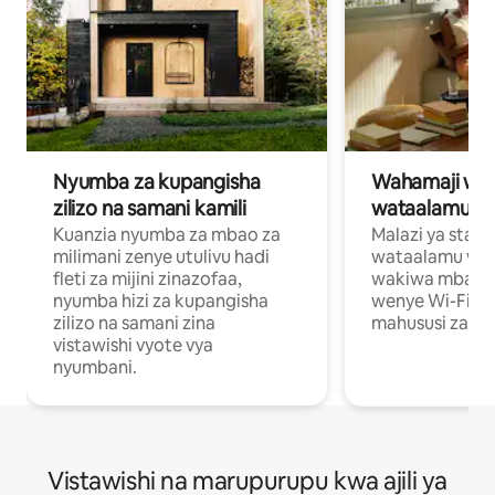
Nyumba za kupangisha
Wahamaji wa ki
zilizo na samani kamili
wataalamu wa
Kuanzia nyumba za mbao za
Malazi ya star
milimani zenye utulivu hadi
wataalamu wan
fleti za mijini zinazofaa,
wakiwa mbali na
nyumba hizi za kupangisha
wenye Wi-Fi n
zilizo na samani zina
mahususi za kuf
vistawishi vyote vya
nyumbani.
Vistawishi na marupurupu kwa ajili ya