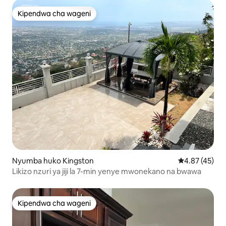
Kipendwa cha wageni
Kipendwa cha wageni
Nyumba huko Kingston
Ukadiriaji wa 
4.87 (45)
Likizo nzuri ya jiji la 7-min yenye mwonekano na bwawa
Kipendwa cha wageni
Kipendwa cha wageni