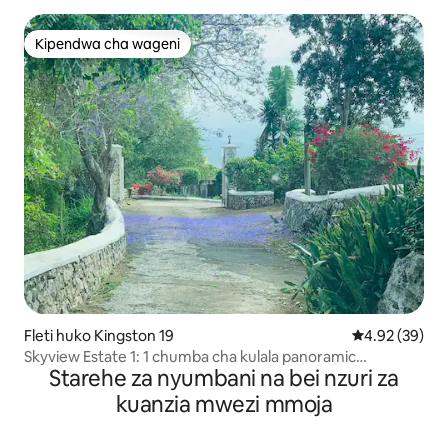
Kipendwa cha wageni
Kipendwa cha wageni
Fleti huko Kingston 19
Ukadiriaji wa 
4.92 (39)
Skyview Estate 1: 1 chumba cha kulala panoramic
Starehe za nyumbani na bei nzuri za
mtazamo wa mji
kuanzia mwezi mmoja