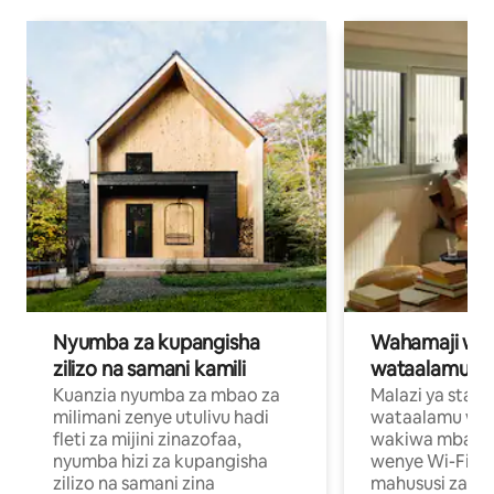
Nyumba za kupangisha
Wahamaji wa ki
zilizo na samani kamili
wataalamu wa
Kuanzia nyumba za mbao za
Malazi ya star
milimani zenye utulivu hadi
wataalamu wan
fleti za mijini zinazofaa,
wakiwa mbali na
nyumba hizi za kupangisha
wenye Wi-Fi n
zilizo na samani zina
mahususi za kuf