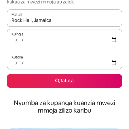
kukaa za mwezi mmoja au zaidi.
Mahali
Wakati matokeo yanapatikana, vinjari kwa kutumia vitufe vya v
Kuingia
Kutoka
Tafuta
Nyumba za kupanga kuanzia mwezi
mmoja zilizo karibu