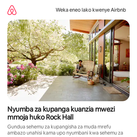
Ruka
kwenda
Weka eneo lako kwenye Airbnb
kwenye
maudhui
Nyumba za kupanga kuanzia mwezi
mmoja huko Rock Hall
Gundua sehemu za kupangisha za muda mrefu
ambazo unahisi kama upo nyumbani kwa sehemu za