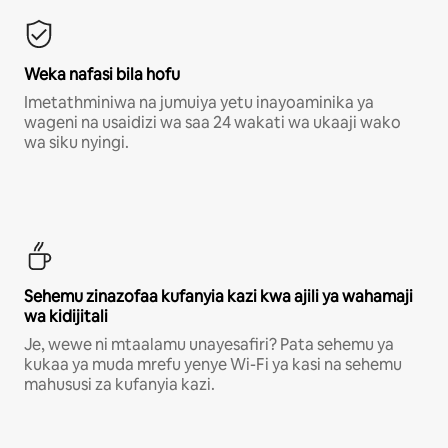
Weka nafasi bila hofu
Imetathminiwa na jumuiya yetu inayoaminika ya
wageni na usaidizi wa saa 24 wakati wa ukaaji wako
wa siku nyingi.
Sehemu zinazofaa kufanyia kazi kwa ajili ya wahamaji
wa kidijitali
Je, wewe ni mtaalamu unayesafiri? Pata sehemu ya
kukaa ya muda mrefu yenye Wi-Fi ya kasi na sehemu
mahususi za kufanyia kazi.