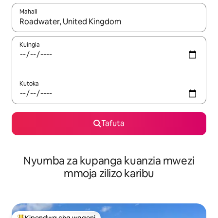
Mahali
Wakati matokeo yanapatikana, vinjari kwa kutumia vitufe vya v
Kuingia
Kutoka
Tafuta
Nyumba za kupanga kuanzia mwezi
mmoja zilizo karibu