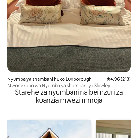
Nyumba ya shambani huko Luxborough
Ukadiriaji wa w
4.96 (213)
Mwonekano wa Nyumba ya shambani ya Slowley
Starehe za nyumbani na bei nzuri za
kuanzia mwezi mmoja