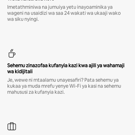
Imetathminiwa na jumuiya yetu inayoaminika ya
wageni na usaidizi wa saa 24 wakati wa ukaaji wako
wa siku nyingi.
Sehemu zinazofaa kufanyia kazi kwa ajili ya wahamaji
wa kidijitali
Je, wewe ni mtaalamu unayesafiri? Pata sehemu ya
kukaa ya muda mrefu yenye Wi-Fi ya kasi na sehemu
mahususi za kufanyia kazi.