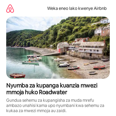
Ruka
kwenda
Weka eneo lako kwenye Airbnb
kwenye
maudhui
Nyumba za kupanga kuanzia mwezi
mmoja huko Roadwater
Gundua sehemu za kupangisha za muda mrefu
ambazo unahisi kama upo nyumbani kwa sehemu za
kukaa za mwezi mmoja au zaidi.