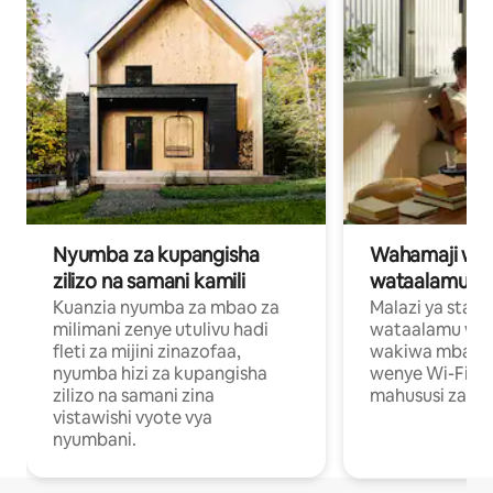
Nyumba za kupangisha
Wahamaji wa ki
zilizo na samani kamili
wataalamu wa
Kuanzia nyumba za mbao za
Malazi ya star
milimani zenye utulivu hadi
wataalamu wan
fleti za mijini zinazofaa,
wakiwa mbali na
nyumba hizi za kupangisha
wenye Wi-Fi n
zilizo na samani zina
mahususi za kuf
vistawishi vyote vya
nyumbani.