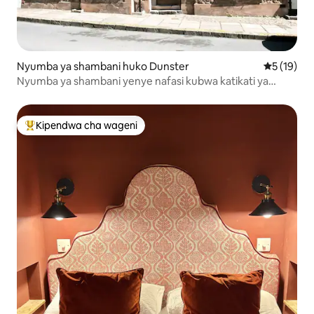
Nyumba ya shambani huko Dunster
Ukadiriaji 
5 (19)
Nyumba ya shambani yenye nafasi kubwa katikati ya
Dunster
Kipendwa cha wageni
Kipendwa maarufu cha wageni