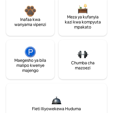
Meza ya kufanyia
Inafaa kwa
kazi kwa kompyuta
wanyama vipenzi
mpakato
Maegesho ya bila
Chumba cha
malipo kwenye
mazoezi
majengo
Fleti Iliyowekewa Huduma