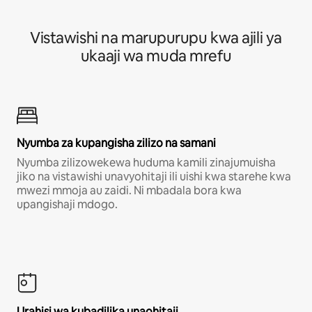
Vistawishi na marupurupu kwa ajili ya
ukaaji wa muda mrefu
Nyumba za kupangisha zilizo na samani
Nyumba zilizowekewa huduma kamili zinajumuisha
jiko na vistawishi unavyohitaji ili uishi kwa starehe kwa
mwezi mmoja au zaidi. Ni mbadala bora kwa
upangishaji mdogo.
Urahisi wa kubadilika unaohitaji