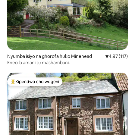
Nyumba isiyo na ghorofa huko Minehead
Ukadiriaji wa w
4.97 (117)
Eneo la amani tu mashambani.
Kipendwa cha wageni
Kipendwa maarufu cha wageni