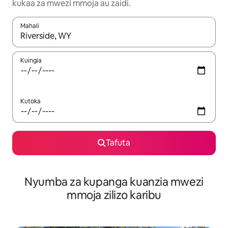
kukaa za mwezi mmoja au zaidi.
Mahali
Wakati matokeo yanapatikana, vinjari kwa kutumia vitufe vya v
Kuingia
Kutoka
Tafuta
Nyumba za kupanga kuanzia mwezi
mmoja zilizo karibu