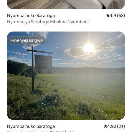
Nyumba huko Saratoga
Ukadiriaji wa
4.9 (63)
Nyumba ya Saratoga Mbali na Nyumbani
Mwenyeji Bingwa
Mwenyeji Bingwa
Nyumba huko Saratoga
Ukadiriaji wa 
4.92 (24)