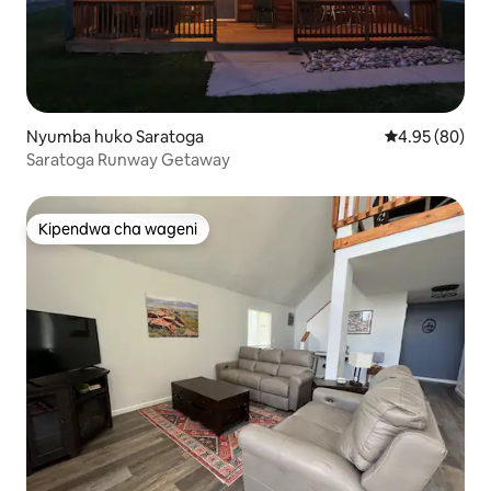
Nyumba huko Saratoga
Ukadiriaji wa 
4.95 (80)
Saratoga Runway Getaway
Kipendwa cha wageni
Kipendwa cha wageni