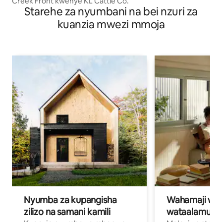
Creek Front kwenye KL Cattle Co.
Starehe za nyumbani na bei nzuri za
kuanzia mwezi mmoja
Nyumba za kupangisha
Wahamaji wa ki
zilizo na samani kamili
wataalamu wa