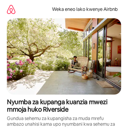
Ruka
kwenda
Weka eneo lako kwenye Airbnb
kwenye
maudhui
Nyumba za kupanga kuanzia mwezi
mmoja huko Riverside
Gundua sehemu za kupangisha za muda mrefu
ambazo unahisi kama upo nyumbani kwa sehemu za