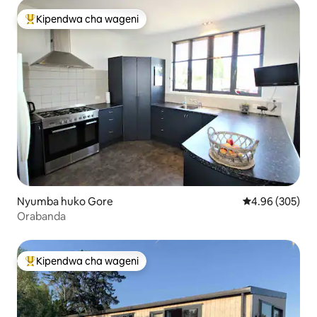
Kipendwa cha wageni
Kipendwa maarufu cha wageni
Nyumba huko Gore
Ukadiriaji wa w
4.96 (305)
Orabanda
Kipendwa cha wageni
Kipendwa maarufu cha wageni