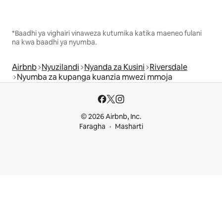
*Baadhi ya vighairi vinaweza kutumika katika maeneo fulani
na kwa baadhi ya nyumba.
Airbnb
Nyuzilandi
Nyanda za Kusini
Riversdale
Nyumba za kupanga kuanzia mwezi mmoja
© 2026 Airbnb, Inc.
Faragha
Masharti