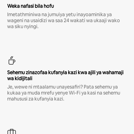
Weka nafasi bila hofu
Imetathminiwa na jumuiya yetu inayoaminika ya
wageni na usaidizi wa saa 24 wakati wa ukaaji wako
wa siku nyingi.
Sehemu zinazofaa kufanyia kazi kwa ajili ya wahamaji
wa kidijitali
Je, wewe ni mtaalamu unayesafiri? Pata sehemu ya
kukaa ya muda mrefu yenye Wi-Fi ya kasi na sehemu
mahususi za kufanyia kazi.