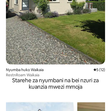
Nyumba huko Waikaia
Ukadiriaji 
5 (12)
RestnRoam Waikaia
Starehe za nyumbani na bei nzuri za
kuanzia mwezi mmoja