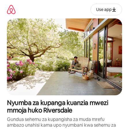
Ruka
kwenda
Use app
kwenye
maudhui
Nyumba za kupanga kuanzia mwezi
mmoja huko Riversdale
Gundua sehemu za kupangisha za muda mrefu
ambazo unahisi kama upo nyumbani kwa sehemu za