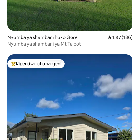
Nyumba ya shambani huko Gore
Ukadiriaji wa w
4.97 (186)
Nyumba ya shambani ya Mt Talbot
Kipendwa cha wageni
Kipendwa maarufu cha wageni