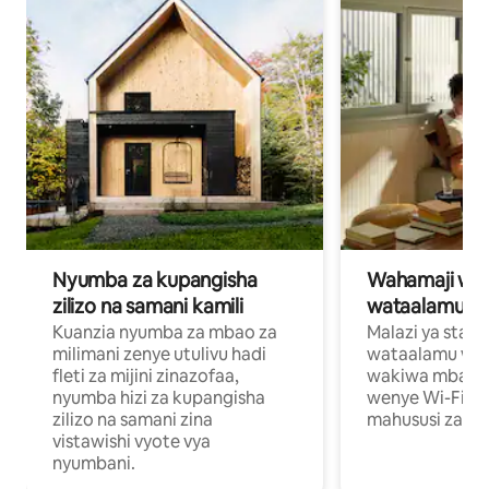
Nyumba za kupangisha
Wahamaji wa ki
zilizo na samani kamili
wataalamu wa
Kuanzia nyumba za mbao za
Malazi ya star
milimani zenye utulivu hadi
wataalamu wan
fleti za mijini zinazofaa,
wakiwa mbali na
nyumba hizi za kupangisha
wenye Wi-Fi n
zilizo na samani zina
mahususi za kuf
vistawishi vyote vya
nyumbani.