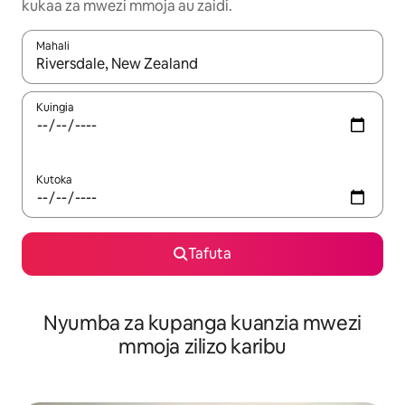
kukaa za mwezi mmoja au zaidi.
Mahali
Wakati matokeo yanapatikana, vinjari kwa kutumia vitufe vya v
Kuingia
Kutoka
Tafuta
Nyumba za kupanga kuanzia mwezi
mmoja zilizo karibu