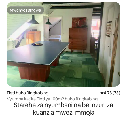
Mwenyeji Bingwa
Mwenyeji Bingwa
Fleti huko Ringkobing
Ukadiriaji wa 
4.73 (78)
Vyumba katika Fleti ya 100m2 huko Ringkøbing.
Starehe za nyumbani na bei nzuri za
kuanzia mwezi mmoja