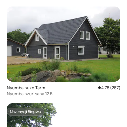
Nyumba huko Tarm
Ukadiriaji wa w
4.78 (287)
Nyumba nzuri sana 12 B
Mwenyeji Bingwa
Mwenyeji Bingwa