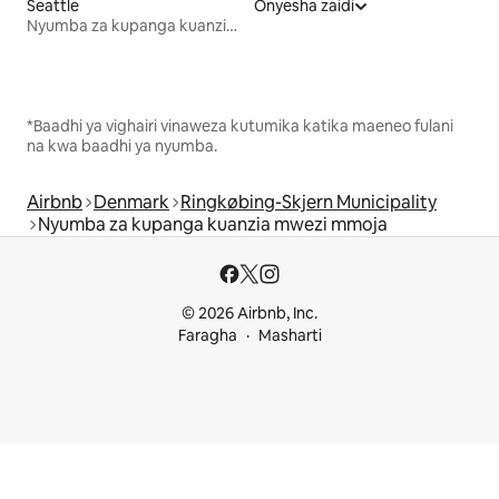
Seattle
Onyesha zaidi
Nyumba za kupanga kuanzia mwezi mmoja
*Baadhi ya vighairi vinaweza kutumika katika maeneo fulani
na kwa baadhi ya nyumba.
Airbnb
Denmark
Ringkøbing-Skjern Municipality
Nyumba za kupanga kuanzia mwezi mmoja
© 2026 Airbnb, Inc.
Faragha
Masharti