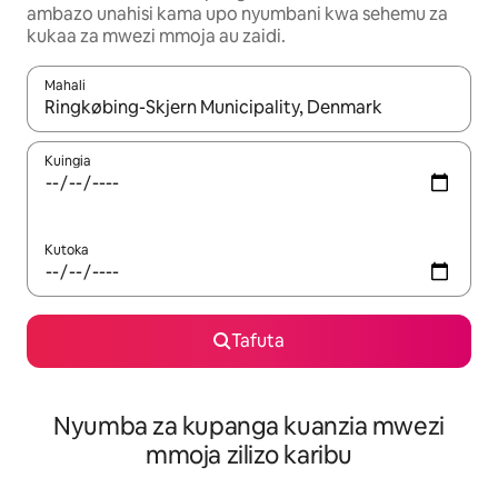
ambazo unahisi kama upo nyumbani kwa sehemu za
kukaa za mwezi mmoja au zaidi.
Mahali
Wakati matokeo yanapatikana, vinjari kwa kutumia vitufe vya v
Kuingia
Kutoka
Tafuta
Nyumba za kupanga kuanzia mwezi
mmoja zilizo karibu