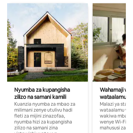
Nyumba za kupangisha
Wahamaji wa ki
zilizo na samani kamili
wataalamu wa
Kuanzia nyumba za mbao za
Malazi ya star
milimani zenye utulivu hadi
wataalamu wan
fleti za mijini zinazofaa,
wakiwa mbali na
nyumba hizi za kupangisha
wenye Wi-Fi n
zilizo na samani zina
mahususi za kuf