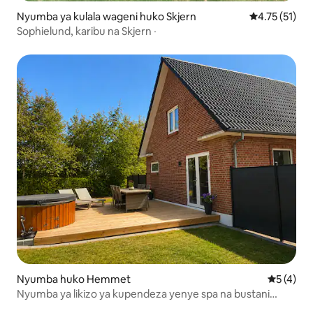
Nyumba ya kulala wageni huko Skjern
Ukadiriaji wa 
4.75 (51)
Sophielund, karibu na Skjern ‧
Nyumba huko Hemmet
Ukadiriaji
5 (4)
Nyumba ya likizo ya kupendeza yenye spa na bustani
binafsi.