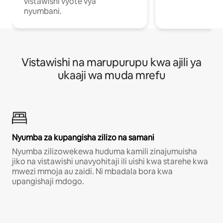
vistawishi vyote vya
nyumbani.
Vistawishi na marupurupu kwa ajili ya
ukaaji wa muda mrefu
Nyumba za kupangisha zilizo na samani
Nyumba zilizowekewa huduma kamili zinajumuisha
jiko na vistawishi unavyohitaji ili uishi kwa starehe kwa
mwezi mmoja au zaidi. Ni mbadala bora kwa
upangishaji mdogo.