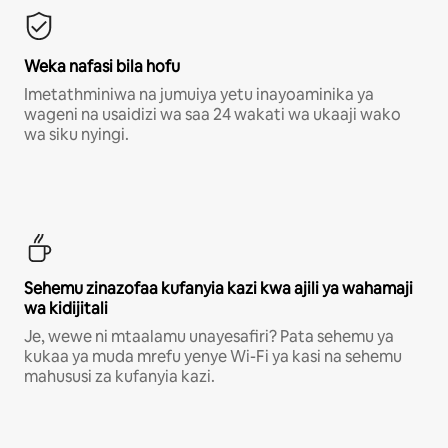
Weka nafasi bila hofu
Imetathminiwa na jumuiya yetu inayoaminika ya
wageni na usaidizi wa saa 24 wakati wa ukaaji wako
wa siku nyingi.
Sehemu zinazofaa kufanyia kazi kwa ajili ya wahamaji
wa kidijitali
Je, wewe ni mtaalamu unayesafiri? Pata sehemu ya
kukaa ya muda mrefu yenye Wi-Fi ya kasi na sehemu
mahususi za kufanyia kazi.