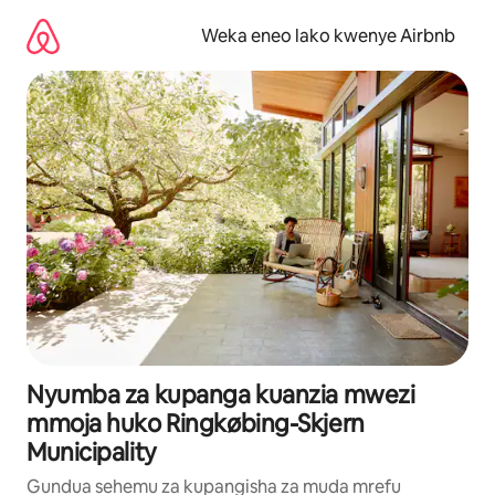
Ruka
kwenda
Weka eneo lako kwenye Airbnb
kwenye
maudhui
Nyumba za kupanga kuanzia mwezi
mmoja huko Ringkøbing-Skjern
Municipality
Gundua sehemu za kupangisha za muda mrefu