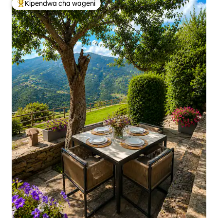
Kipendwa cha wageni
Kipendwa maarufu cha wageni