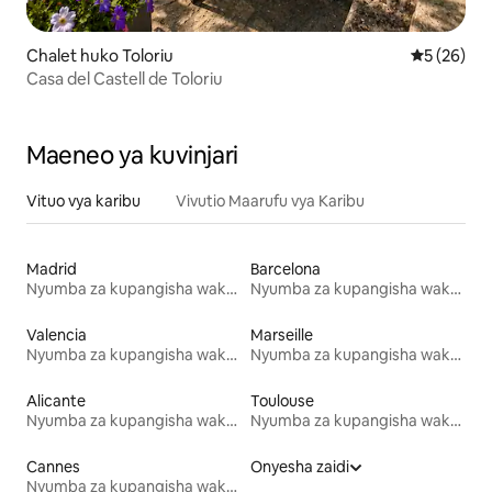
Chalet huko Toloriu
Ukadiriaji 
5 (26)
Casa del Castell de Toloriu
Maeneo ya kuvinjari
Vituo vya karibu
Vivutio Maarufu vya Karibu
Madrid
Barcelona
Nyumba za kupangisha wakati wa likizo
Nyumba za kupangisha wakati wa likizo
Valencia
Marseille
Nyumba za kupangisha wakati wa likizo
Nyumba za kupangisha wakati wa likizo
Alicante
Toulouse
Nyumba za kupangisha wakati wa likizo
Nyumba za kupangisha wakati wa likizo
Cannes
Onyesha zaidi
Nyumba za kupangisha wakati wa likizo