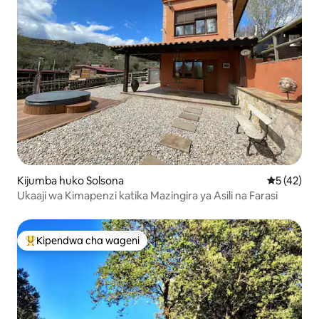
Kijumba huko Solsona
Ukadiriaji 
5 (42)
Ukaaji wa Kimapenzi katika Mazingira ya Asili na Farasi
Kipendwa cha wageni
Kipendwa maarufu cha wageni