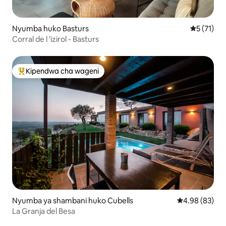
Nyumba huko Basturs
Ukadiriaji 
5 (71)
Corral de l 'izirol - Basturs
Kipendwa cha wageni
Kipendwa maarufu cha wageni
Nyumba ya shambani huko Cubells
Ukadiriaji wa 
4.98 (83)
La Granja del Besa