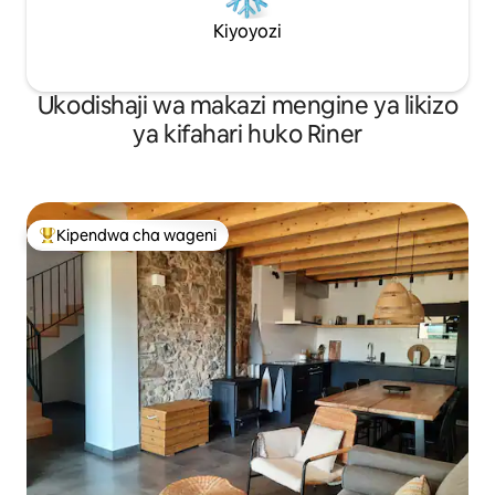
Kiyoyozi
Ukodishaji wa makazi mengine ya likizo
ya kifahari huko Riner
Kipendwa cha wageni
Kipendwa maarufu cha wageni