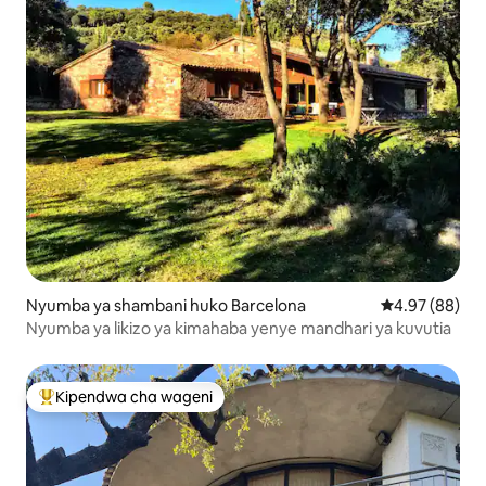
Nyumba ya shambani huko Barcelona
Ukadiriaji wa 
4.97 (88)
Nyumba ya likizo ya kimahaba yenye mandhari ya kuvutia
Kipendwa cha wageni
Kipendwa maarufu cha wageni