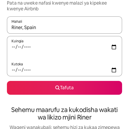
Pata na uweke nafasi kwenye malazi ya kipekee
kwenye Airbnb
Mahali
Wakati matokeo yanapatikana, vinjari kwa kutumia vitufe vya v
Kuingia
Kutoka
Tafuta
Sehemu maarufu za kukodisha wakati
wa likizo mjini Riner
Wageni wanakubali: sehemu hizi za kukaa zimepewa