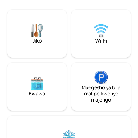
kubwa lenye kanisa la mtindo wa Kirumi
watu wawili na mt
lenye chumba cha chini ya ardhi,
kwenye kitanda cha
makaburi ya kisasa na mji wa Iberia
wa ubora wa juu, b
umbali wa dakika 5. Ya kuvutia sana!
Era ya zamani, mi
Mkahawa wa vijijini uko umbali wa dakika
jiko la nje, BBQ, 
5 na mji/mji mkuu wenye maduka
miguu, uwanja wa p
makubwa na mikahawa yote uko umbali
trampolini.
Jiko
Wi-Fi
wa dakika 10!
Maegesho ya bila
Bwawa
malipo kwenye
majengo