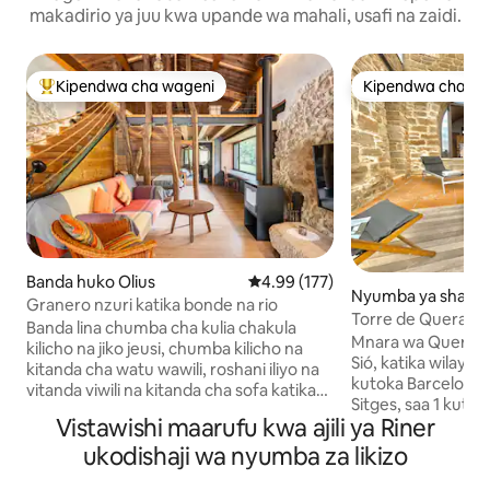
makadirio ya juu kwa upande wa mahali, usafi na zaidi.
Kipendwa cha wageni
Kipendwa cha wa
Kipendwa maarufu cha wageni
Kipendwa cha wa
Banda huko Olius
Ukadiriaji wa wastani wa 4.99 kat
4.99 (177)
Nyumba ya shamba
Granero nzuri katika bonde na rio
érida
Torre de Queralt &
Banda lina chumba cha kulia chakula
Mnara wa Queralt 
kilicho na jiko jeusi, chumba kilicho na
Sió, katika wilaya 
kitanda cha watu wawili, roshani iliyo na
kutoka Barcelona,
vitanda viwili na kitanda cha sofa katika
Sitges, saa 1 kuto
sebule. Pia ina bafu la watu wawili lenye
Vistawishi maarufu kwa ajili ya Riner
kutoka kituo cha A
dirisha ili uweze kufurahia mazingira ya
Mnara huu wa karn
ukodishaji wa nyumba za likizo
asili unapooga. Meko, bwawa la kuogelea
kikamilifu unakari
na mto. Na mazingira yenye jengo
(watu wazima 4 kat