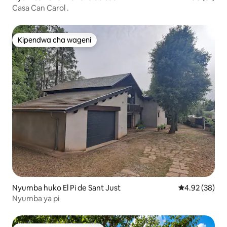
Casa Can Carol .
Kipendwa cha wageni
Kipendwa cha wageni
Nyumba huko El Pi de Sant Just
Ukadiriaji wa 
4.92 (38)
Nyumba ya pi