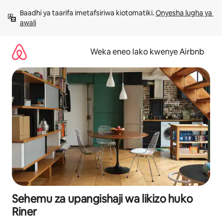
Ruka
Baadhi ya taarifa imetafsiriwa kiotomatiki. 
Onyesha lugha ya 
kwenda
awali
kwenye
maudhui
Weka eneo lako kwenye Airbnb
Sehemu za upangishaji wa likizo huko
Riner