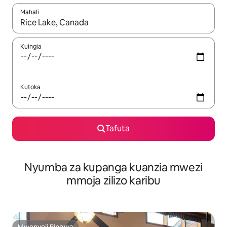
Mahali
Wakati matokeo yanapatikana, vinjari kwa kutumia vitufe vya v
Kuingia
Kutoka
Tafuta
Nyumba za kupanga kuanzia mwezi
mmoja zilizo karibu