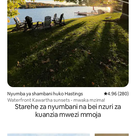
Nyumba ya shambani huko Hastings
Ukadiriaji wa wa
4.96 (280)
Waterfront Kawartha sunsets - mwaka mzima!
Starehe za nyumbani na bei nzuri za
kuanzia mwezi mmoja