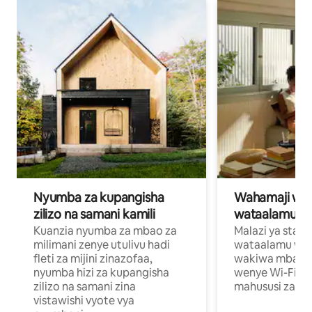
Nyumba za kupangisha
Wahamaji wa ki
zilizo na samani kamili
wataalamu wa
Kuanzia nyumba za mbao za
Malazi ya star
milimani zenye utulivu hadi
wataalamu wan
fleti za mijini zinazofaa,
wakiwa mbali na
nyumba hizi za kupangisha
wenye Wi-Fi n
zilizo na samani zina
mahususi za kuf
vistawishi vyote vya