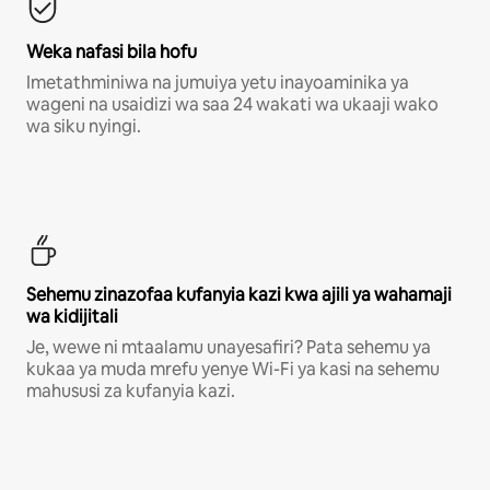
Weka nafasi bila hofu
Imetathminiwa na jumuiya yetu inayoaminika ya
wageni na usaidizi wa saa 24 wakati wa ukaaji wako
wa siku nyingi.
Sehemu zinazofaa kufanyia kazi kwa ajili ya wahamaji
wa kidijitali
Je, wewe ni mtaalamu unayesafiri? Pata sehemu ya
kukaa ya muda mrefu yenye Wi-Fi ya kasi na sehemu
mahususi za kufanyia kazi.