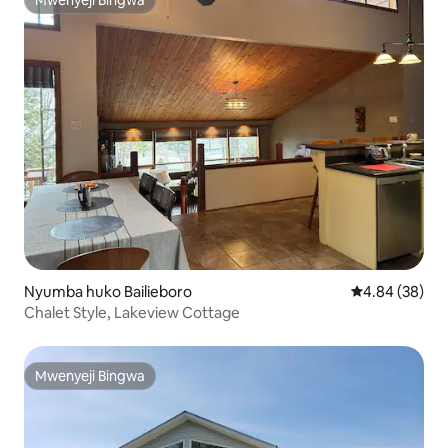
Mwenyeji Bingwa
Mwenyeji Bingwa
Nyumba huko Bailieboro
Ukadiriaji wa 
4.84 (38)
Chalet Style, Lakeview Cottage
Mwenyeji Bingwa
Mwenyeji Bingwa