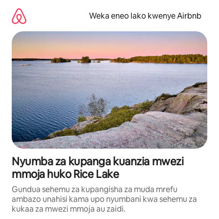
Ruka
kwenda
Weka eneo lako kwenye Airbnb
kwenye
maudhui
Nyumba za kupanga kuanzia mwezi
mmoja huko Rice Lake
Gundua sehemu za kupangisha za muda mrefu
ambazo unahisi kama upo nyumbani kwa sehemu za
kukaa za mwezi mmoja au zaidi.