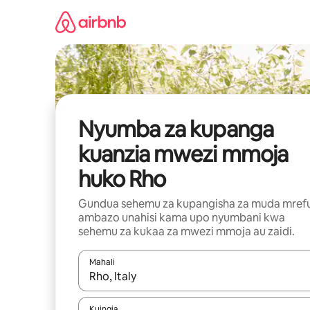
Ruka
kwenda
kwenye
maudhui
Nyumba za kupanga
kuanzia mwezi mmoja
huko Rho
Gundua sehemu za kupangisha za muda mref
ambazo unahisi kama upo nyumbani kwa
sehemu za kukaa za mwezi mmoja au zaidi.
Mahali
Wakati matokeo yanapatikana, vinjari kwa kutumia
Kuingia