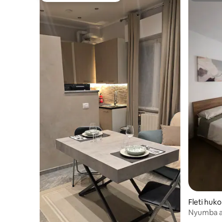
Fleti huk
Nyumba an