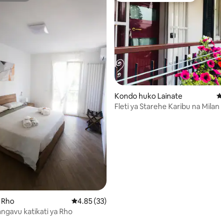
Kondo huko Lainate
U
Fleti ya Starehe Karibu na Milan
Wi-Fi NF na Nespresso
o Rho
Ukadiriaji wa wastani wa 4.85 kati ya 5, tathm
4.85 (33)
gavu katikati ya Rho