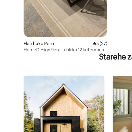
Fleti huko Pero
Ukadiriaji wa wastan
5 (27)
HomeDesignFiera - dakika 12 kutembea
Starehe z
kutoka Rho Fiera Milano