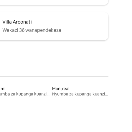
Villa Arconati
Wakazi 36 wanapendekeza
ami
Montreal
Nyumba za kupanga kuanzia mwezi mmoja
Nyumba za kupanga kuanzia mwezi mmoja