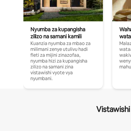
Nyumba za kupangisha
Waham
zilizo na samani kamili
wata
Kuanzia nyumba za mbao za
Malaz
milimani zenye utulivu hadi
wata
fleti za mijini zinazofaa,
wakiw
nyumba hizi za kupangisha
weny
zilizo na samani zina
mahus
vistawishi vyote vya
nyumbani.
Vistawishi