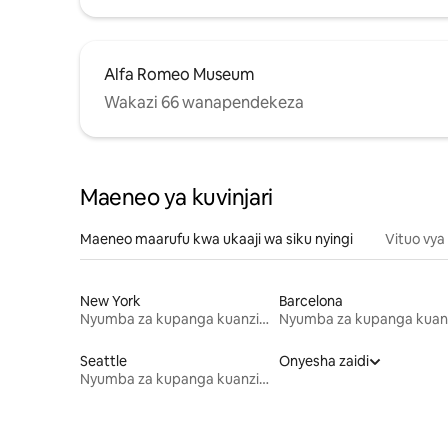
Alfa Romeo Museum
Wakazi 66 wanapendekeza
Maeneo ya kuvinjari
Maeneo maarufu kwa ukaaji wa siku nyingi
Vituo vya
New York
Barcelona
Nyumba za kupanga kuanzia mwezi mmoja
Seattle
Onyesha zaidi
Nyumba za kupanga kuanzia mwezi mmoja