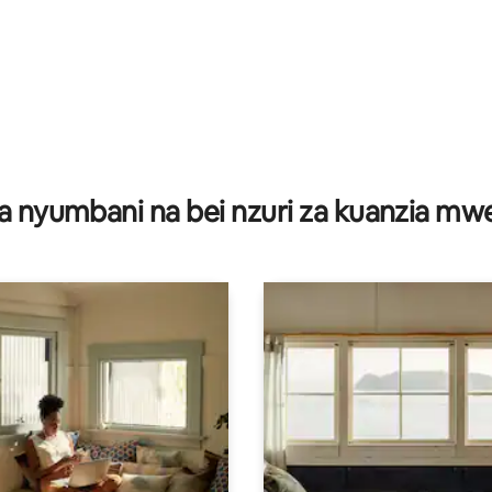
i wa 5 kati ya 5, tathmini 27
a nyumbani na bei nzuri za kuanzia m