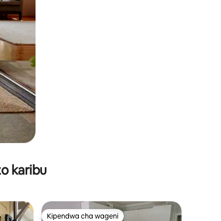
o karibu
Kipendwa cha wageni
Kipendwa cha wageni