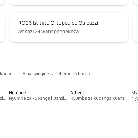
IRCCS Istituto Ortopedico Galeazzi
Wakazi 24 wanapendekeza
 karibu
Aina nyingine za sehemu za kukaa
Florence
Athens
Mi
Nyumba za kupanga kuanzia mwezi mmoja
Nyumba za kupanga kuanzia mwezi mmoja
Nyumba za kupanga kuanzia mwezi mmoja