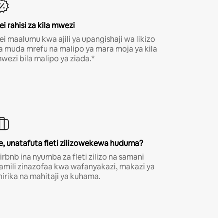
ei rahisi za kila mwezi
ei maalumu kwa ajili ya upangishaji wa likizo
a muda mrefu na malipo ya mara moja ya kila
wezi bila malipo ya ziada.*
e, unatafuta fleti zilizowekewa huduma?
irbnb ina nyumba za fleti zilizo na samani
amili zinazofaa kwa wafanyakazi, makazi ya
hirika na mahitaji ya kuhama.