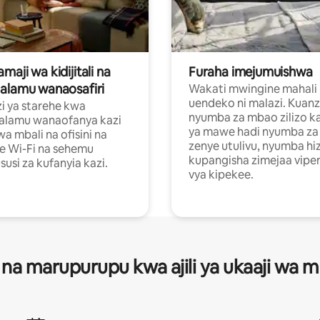
aji wa kidijitali na
Furaha imejumuishwa
alamu wanaosafiri
Wakati mwingine mahali
uendeko ni malazi. Kuanz
i ya starehe kwa
nyumba za mbao zilizo k
alamu wanaofanya kazi
ya mawe hadi nyumba za 
a mbali na ofisini na
zenye utulivu, nyumba hiz
e Wi-Fi na sehemu
kupangisha zimejaa vipe
usi za kufanyia kazi.
vya kipekee.
 na marupurupu kwa ajili ya ukaaji wa