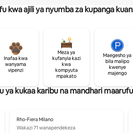
fu kwa ajili ya nyumba za kupanga ku
Meza ya
Maegesho ya
Inafaa kwa
kufanyia kazi
bila malipo
wanyama
kwa
kwenye
vipenzi
kompyuta
majengo
mpakato
 ya kukaa karibu na mandhari maarufu
Rho-Fiera Milano
Wakazi 71 wanapendekeza