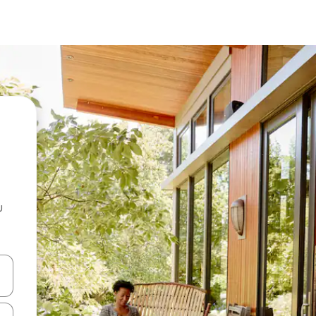
u
 vitufe vya vishale vya juu na chini au uchunguze kwa kugusa au kute