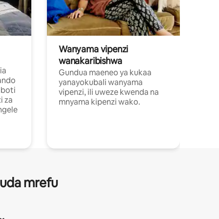
Wanyama vipenzi
wanakaribishwa
ia
Gundua maeneo ya kukaa
ando
yanayokubali wanyama
boti
vipenzi, ili uweze kwenda na
i za
mnyama kipenzi wako.
ngele
 muda mrefu