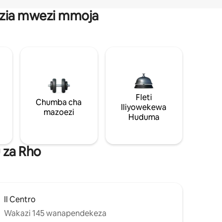
anzia mwezi mmoja
Fleti
Chumba cha
Iliyowekewa
mazoezi
Huduma
 za Rho
Il Centro
Wakazi 145 wanapendekeza