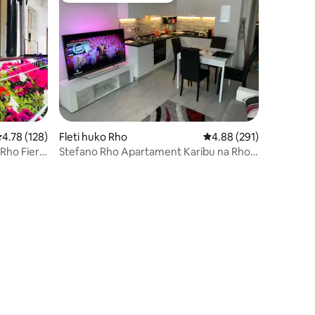
kadiriaji wa wastani wa 4.78 kati ya 5, tathmini 128
4.78 (128)
Fleti huko Rho
Ukadiriaji wa wastani wa
4.88 (291)
 Rho Fiera
Stefano Rho Apartament Karibu na Rho-
Fiera na Milano
ini 33