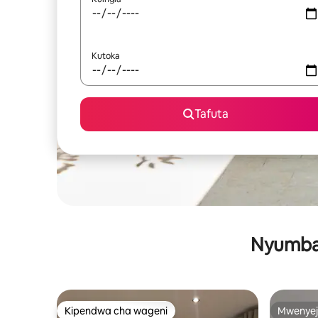
Kutoka
Tafuta
Nyumba 
Kipendwa cha wageni
Mwenyej
Kipendwa cha wageni
Mwenyej