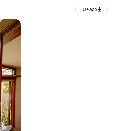
Use app
lezesha kidole kwenye ishara.