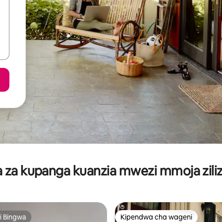
za kupanga kuanzia mwezi mmoja ziliz
i Bingwa
Kipendwa cha wageni
i Bingwa
Kipendwa cha wageni