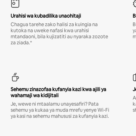
Urahisi wa kubadilika unaohitaji
B
Chagua tarehe zako halisi za kuingia na
B
kutoka na uweke nafasi kwa urahisi
y
mtandaoni, bila kujizatiti au nyaraka zozote
m
za ziada.*
Sehemu zinazofaa kufanyia kazi kwa ajili ya
J
wahamaji wa kidijitali
A
Je, wewe ni mtaalamu unayesafiri? Pata
k
sehemu ya kukaa ya muda mrefu yenye Wi-Fi
s
ya kasi na sehemu mahususi za kufanyia kazi.