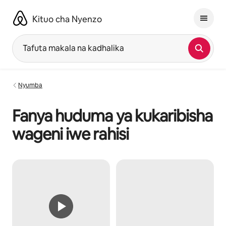
Ruka
kwenda
Kituo cha Nyenzo
kwenye
maudhui
Tafuta makala na kadhalika
Nyumba
Fanya huduma ya kukaribisha
wageni iwe rahisi