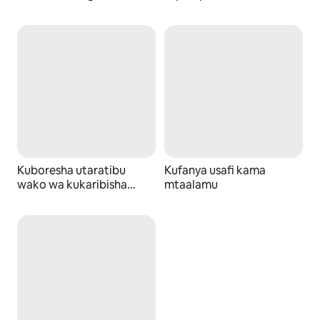
Wenyeji
Kuboresha utaratibu
Kufanya usafi kama
wako wa kukaribisha
mtaalamu
wageni