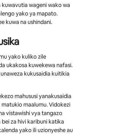
ia kuwavutia wageni wako wa
malengo yako ya mapato.
ee kuwa na ushindani.
usika
mu yako kuliko zile
nda ukakosa kuwekewa nafasi.
unaweza kukusaidia kuitikia
ezo mahususi yanakusaidia
na matukio maalumu. Vidokezi
na vistawishi vya tangazo
bei za hivi karibuni katika
kalenda yako ili uzionyeshe au