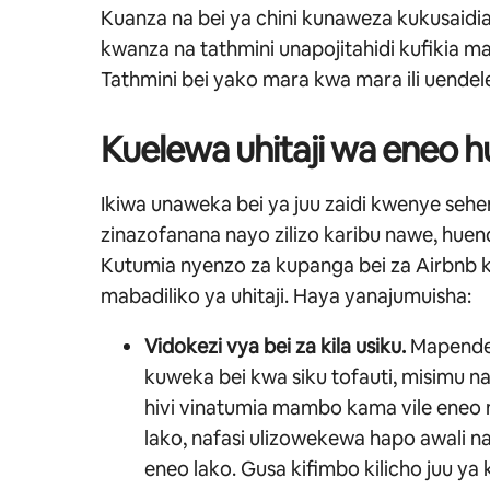
Kuanza na bei ya chini kunaweza kukusaid
kwanza na tathmini unapojitahidi kufikia 
Tathmini bei yako mara kwa mara ili uendel
Kuelewa uhitaji wa eneo h
Ikiwa unaweka bei ya juu zaidi kwenye sehe
zinazofanana nayo zilizo karibu nawe, hue
Kutumia nyenzo za kupanga bei za Airbnb k
mabadiliko ya uhitaji. Haya yanajumuisha:
Vidokezi vya bei za kila usiku.
Mapendek
kuweka bei kwa siku tofauti, misimu 
hivi vinatumia mambo kama vile eneo 
lako, nafasi ulizowekewa hapo awali na 
eneo lako. Gusa kifimbo kilicho juu ya 