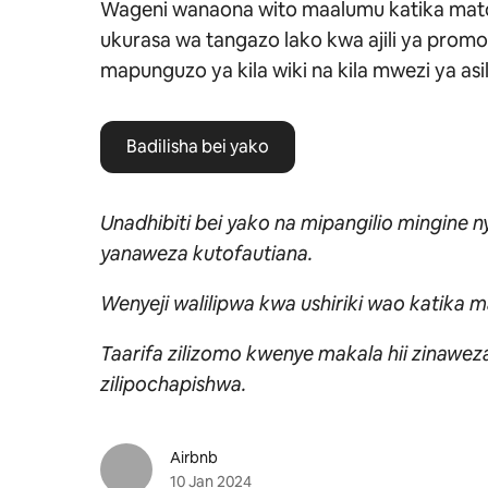
Wageni wanaona wito maalumu katika mato
ukurasa wa tangazo lako kwa ajili ya promo
mapunguzo ya kila wiki na kila mwezi ya asil
Badilisha bei yako
Unadhibiti bei yako na mipangilio mingine 
yanaweza kutofautiana.
Wenyeji walilipwa kwa ushiriki wao katika m
Taarifa zilizomo kwenye makala hii zinawe
zilipochapishwa.
Airbnb
10 Jan 2024