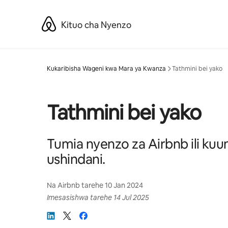
Ruka
kwenda
Kituo cha Nyenzo
kwenye
maudhui
Kukaribisha Wageni kwa Mara ya Kwanza
Tathmini bei yako
Tathmini bei yako
Tumia nyenzo za Airbnb ili ku
ushindani.
Na
Airbnb
tarehe
10 Jan 2024
Imesasishwa tarehe
14 Jul 2025