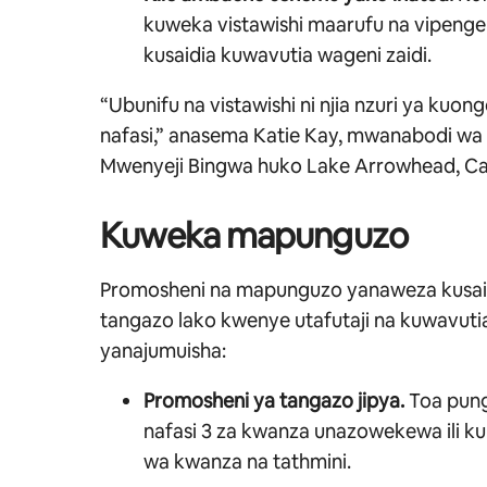
kuweka vistawishi maarufu na vipengel
kusaidia kuwavutia wageni zaidi.
“Ubunifu na vistawishi ni njia nzuri ya ku
nafasi,” anasema Katie Kay, mwanabodi wa 
Mwenyeji Bingwa huko Lake Arrowhead, Cal
Kuweka mapunguzo
Promosheni na mapunguzo yanaweza kusaid
tangazo lako kwenye utafutaji na kuwavut
yanajumuisha:
Promosheni ya tangazo jipya.
Toa pung
nafasi 3 za kwanza unazowekewa ili k
wa kwanza na tathmini.