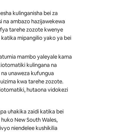
esha kulinganisha bei za
si na ambazo hazijawekewa
ofya tarehe zozote kwenye
 katika mipangilio yako ya bei
natumia mambo yaleyale kama
 kiotomatiki kulingana na
o na unaweza kufungua
 kuizima kwa tarehe zozote.
iotomatiki, hutaona vidokezi
pa uhakika zaidi katika bei
a huko New South Wales,
hivyo niendelee kushikilia