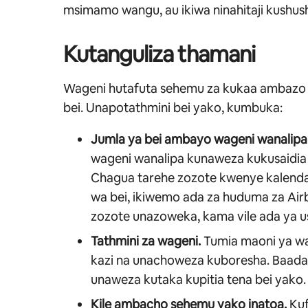
msimamo wangu, au ikiwa ninahitaji kushush
Kutanguliza thamani
Wageni hutafuta sehemu za kukaa ambazo 
bei. Unapotathmini bei yako, kumbuka:
Jumla ya bei ambayo wageni wanalipa
wageni wanalipa kunaweza kukusaidia 
Chagua tarehe zozote kwenye kalenda
wa bei, ikiwemo ada za huduma za A
zozote unazoweka, kama vile ada ya usaf
Tathmini za wageni.
Tumia maoni ya wag
kazi na unachoweza kuboresha. Baada 
unaweza kutaka kupitia tena bei yako.
Kile ambacho sehemu yako inatoa.
Kuf