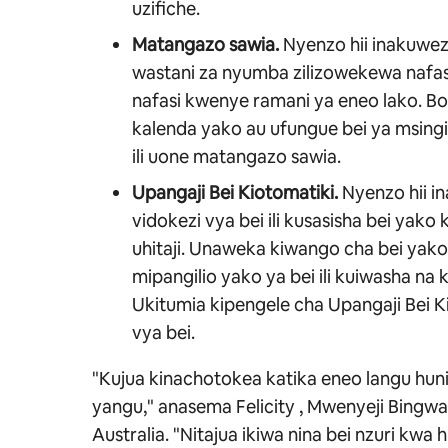
uzifiche.
Matangazo sawia.
Nyenzo hii inakuwez
wastani za nyumba zilizowekewa nafa
nafasi kwenye ramani ya eneo lako. B
kalenda yako au ufungue bei ya msingi
ili uone matangazo sawia.
Upangaji Bei Kiotomatiki.
Nyenzo hii i
vidokezi vya bei ili kusasisha bei yako
uhitaji. Unaweka kiwango cha bei yak
mipangilio yako ya bei ili kuiwasha na
Ukitumia kipengele cha Upangaji Bei K
vya bei.
"Kujua kinachotokea katika eneo langu huni
yangu," anasema Felicity
, Mwenyeji Bingw
Australia
. "Nitajua ikiwa nina bei nzuri kwa 