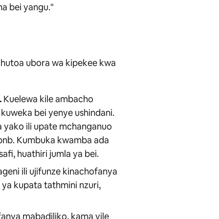
a bei yangu."
hutoa ubora wa kipekee kwa
.
Kuelewa kile ambacho
kuweka bei yenye ushindani.
 yako ili upate mchanganuo
irbnb. Kumbuka kwamba ada
i, huathiri jumla ya bei.
eni ili ujifunze kinachofanya
ya kupata tathmini nzuri,
anya mabadiliko, kama vile