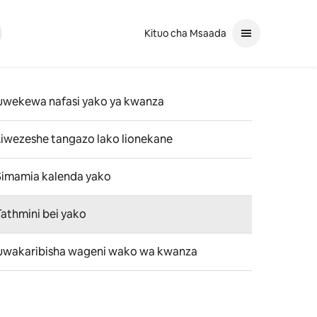
Kituo cha Msaada
ta
aji. Tumia mishale ya juu na chini ili kutathmini. Tumia ingia ili ku
uwekewa nafasi yako ya kwanza
Liwezeshe tangazo lako lionekane
Simamia kalenda yako
Tathmini bei yako
uwakaribisha wageni wako wa kwanza