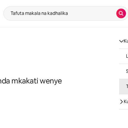
Tafu
Mapendekezo yataonyeshwa baada ya kuandika kwenye sehemu ya utafut
K
unda mkakati wenye
K