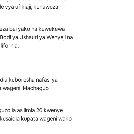
e vya ufikiaji, kunaweza
ongeza bei yako na kuwekewa
Bodi ya Ushauri ya Wenyeji na
ifornia.
ia kuboresha nafasi ya
ia wageni. Machaguo
uzo la asilimia 20 kwenye
ukusaidia kupata wageni wako