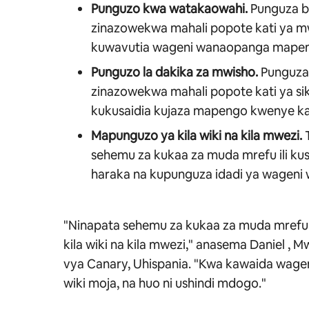
Punguzo kwa watakaowahi.
Punguza be
zinazowekwa mahali popote kati ya mw
kuwavutia wageni wanaopanga mape
Punguzo la dakika za mwisho.
Punguza 
zinazowekwa mahali popote kati ya siku 
kukusaidia kujaza mapengo kwenye ka
Mapunguzo ya kila wiki na kila mwezi.
T
sehemu za kukaa za muda mrefu ili kus
haraka na kupunguza idadi ya wageni 
"Ninapata sehemu za kukaa za muda mref
kila wiki na kila mwezi," anasema Daniel
, M
vya Canary, Uhispania
. "Kwa kawaida wagen
wiki moja, na huo ni ushindi mdogo."