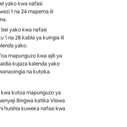
i yako kwa nafasi
ezi 1 na 24 mapema ili
ma.
bei yako kwa nafasi
1 na 28 kabla ya kuingia ili
lenda yako.
oa mapunguzo kwa ajili ya
aidia kujaza kalenda yako
wanaoingia na kutoka.
u kwa kutoa mapunguzo ya
wenyeji Bingwa katika Visiwa
i huishia kuweka nafasi kwa