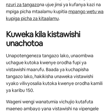
nzuri za tangazo
na ujue jinsi ya kufanya kazi na
mpiga picha mtaalamu kupitia
mpango wetu wa
kupiga picha za kitaalamu
.
Kuweka kila kistawishi
unachotoa
Unapotengeneza tangazo lako, unaombwa
uchague kutoka kwenye orodha fupi ya
vistawishi maarufu. Baada ya kuchapisha
tangazo lako, hakikisha unaweka vistawishi
vyako vilivyosalia kutoka kwenye orodha kamili
ya karibu 150.
Wageni wengi wanatumia vichujio kutafuta
maeneo ambayo yana vistawishi na vipengele