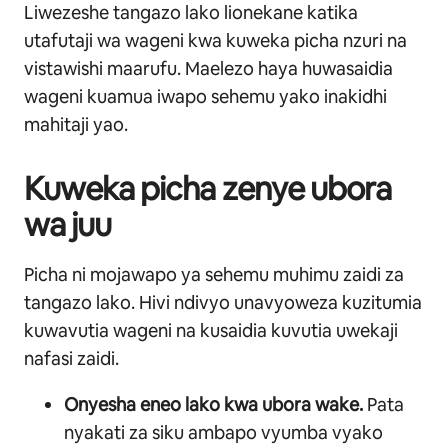
Liwezeshe tangazo lako lionekane katika
utafutaji wa wageni kwa kuweka picha nzuri na
vistawishi maarufu.
Maelezo haya huwasaidia
wageni kuamua iwapo sehemu yako inakidhi
mahitaji yao.
Kuweka picha zenye ubora
wa juu
Picha ni mojawapo ya sehemu muhimu zaidi za
tangazo lako. Hivi ndivyo unavyoweza kuzitumia
kuwavutia wageni na kusaidia kuvutia uwekaji
nafasi zaidi.
Onyesha eneo lako kwa ubora wake.
Pata
nyakati za siku ambapo vyumba vyako