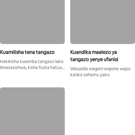
Kuamilisha tena tangazo
Kuandika maelezo ya
tangazo yenye ufanisi
Hakikisha kwamba tangazo lako
limesasishwa, kisha fuata hatua
Wasaidie wageni wajione wapo
nne rahisi.
katika sehemu yako.