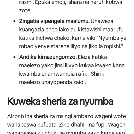
rasmi. Epuka emoji, ishara na herufi kubwa
zote.
Zingatia vipengele maalumu.
Unaweza
kuangazia eneo lako au kistawishi maarufu
katika kichwa chako, kama vile "Nyumba ya
mbao yenye starehe iliyo na jiko la mpishi."
Andika kimazungumzo.
Eleza katika
maelezo yako jinsi ilivyo kukaa kwako kana
kwamba unamwambia rafiki. Shiriki
maelezo unayopenda zaidi.
Kuweka sheria za nyumba
Airbnb ina sheria za msingi ambazo wageni wote
wanapaswa kufuata. Ziko dhahiri na fupi: Wageni
wanapaswa kuichukulia nyumba yako kama yao