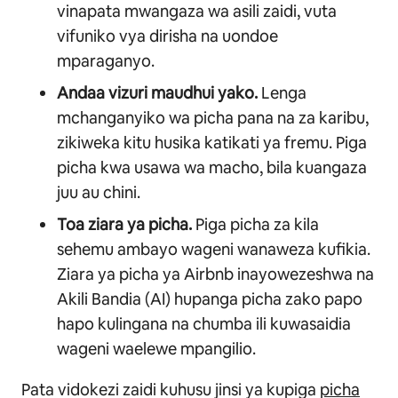
vinapata mwangaza wa asili zaidi, vuta
vifuniko vya dirisha na uondoe
mparaganyo.
Andaa vizuri maudhui yako.
Lenga
mchanganyiko wa picha pana na za karibu,
zikiweka kitu husika katikati ya fremu. Piga
picha kwa usawa wa macho, bila kuangaza
juu au chini.
Toa ziara ya picha.
Piga picha za kila
sehemu ambayo wageni wanaweza kufikia.
Ziara ya picha ya Airbnb inayowezeshwa na
Akili Bandia (AI) hupanga picha zako papo
hapo kulingana na chumba ili kuwasaidia
wageni waelewe mpangilio.
Pata vidokezi zaidi kuhusu jinsi ya kupiga
picha