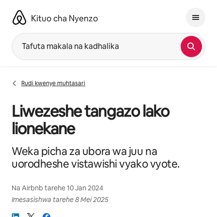
Ruka
kwenda
Kituo cha Nyenzo
kwenye
maudhui
Tafuta makala na kadhalika
Rudi kwenye muhtasari
Liwezeshe tangazo lako
lionekane
Weka picha za ubora wa juu na
uorodheshe vistawishi vyako vyote.
Na
Airbnb
tarehe
10 Jan 2024
Imesasishwa tarehe
8 Mei 2025