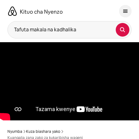
Ruka
kwenda
Kituo cha Nyenzo
kwenye
maudhui
Tafuta makala na kadhalika
Nyumba
Kuza biashara yako
Kuangalia zana zako za kukaribisha wageni