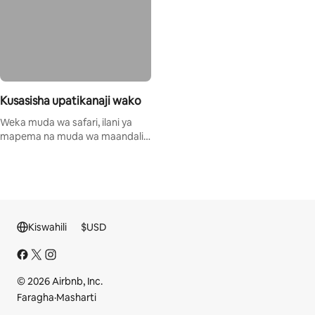
Kusasisha upatikanaji wako
Weka muda wa safari, ilani ya
mapema na muda wa maandalizi
kwenye kalenda yako.
Kiswahili
$
USD
© 2026 Airbnb, Inc.
Faragha
·
Masharti