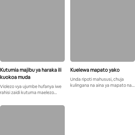
Kutumia majibu ya haraka ili
Kuelewa mapato yako
kuokoa muda
Unda ripoti mahususi, chuja
kulingana na aina ya mapato na
Violezo vya ujumbe hufanya iwe
kadhalika.
rahisi zaidi kutuma maelezo
muhimu kwa wageni.