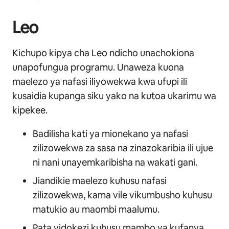
Leo
Kichupo kipya cha Leo ndicho unachokiona
unapofungua programu. Unaweza kuona
maelezo ya nafasi iliyowekwa kwa ufupi ili
kusaidia kupanga siku yako na kutoa ukarimu wa
kipekee.
Badilisha kati ya mionekano ya nafasi
zilizowekwa za sasa na zinazokaribia ili ujue
ni nani unayemkaribisha na wakati gani.
Jiandikie maelezo kuhusu nafasi
zilizowekwa, kama vile vikumbusho kuhusu
matukio au maombi maalumu.
Pata vidokezi kuhusu mambo ya kufanya