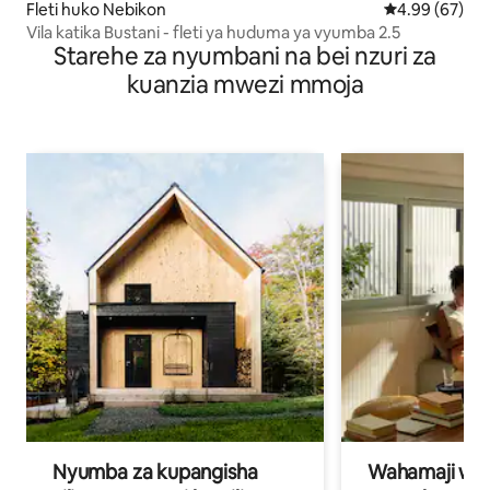
Fleti huko Nebikon
Ukadiriaji wa 
4.99 (67)
Vila katika Bustani - fleti ya huduma ya vyumba 2.5
Starehe za nyumbani na bei nzuri za
kuanzia mwezi mmoja
Nyumba za kupangisha
Wahamaji wa ki