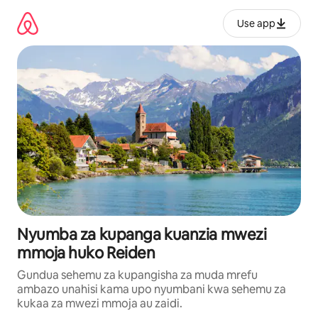
Ruka
kwenda
Use app
kwenye
maudhui
Nyumba za kupanga kuanzia mwezi
mmoja huko Reiden
Gundua sehemu za kupangisha za muda mrefu
ambazo unahisi kama upo nyumbani kwa sehemu za
kukaa za mwezi mmoja au zaidi.