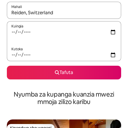
Mahali
Wakati matokeo yanapatikana, vinjari kwa kutumia vitufe vya v
Kuingia
Kutoka
Tafuta
Nyumba za kupanga kuanzia mwezi
mmoja zilizo karibu