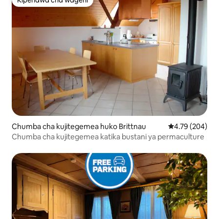
Kipendwa cha wageni
Kipendwa cha wageni
Chumba cha kujitegemea huko Brittnau
Ukadiriaji wa w
4.79 (204)
Chumba cha kujitegemea katika bustani ya permaculture