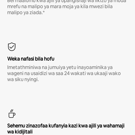
Bei maalumu kwa ajili ya upangishaji wa likizo ya muda
mrefu na malipo ya mara moja ya kila mwezi bila
malipo ya ziada.*
Weka nafasi bila hofu
Imetathminiwa na jumuiya yetu inayoaminika ya
wageni na usaidizi wa saa 24 wakati wa ukaaji wako
wa siku nyingi.
Sehemu zinazofaa kufanyia kazi kwa ajili ya wahamaji
wa kidijitali