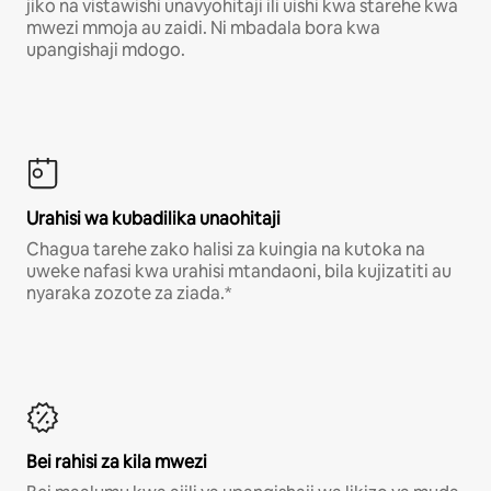
jiko na vistawishi unavyohitaji ili uishi kwa starehe kwa
mwezi mmoja au zaidi. Ni mbadala bora kwa
upangishaji mdogo.
Urahisi wa kubadilika unaohitaji
Chagua tarehe zako halisi za kuingia na kutoka na
uweke nafasi kwa urahisi mtandaoni, bila kujizatiti au
nyaraka zozote za ziada.*
Bei rahisi za kila mwezi