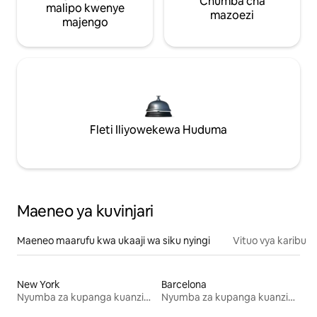
Chumba cha
malipo kwenye
mazoezi
majengo
Fleti Iliyowekewa Huduma
Maeneo ya kuvinjari
Maeneo maarufu kwa ukaaji wa siku nyingi
Vituo vya karibu
New York
Barcelona
Nyumba za kupanga kuanzia mwezi mmoja
Nyumba za kupanga kuanzia mwezi mmoja