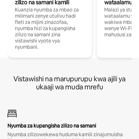
zilizo na samani kamili
wataalamu wa
Kuanzia nyumba za mbao za
Malazi ya star
milimani zenye utulivu hadi
wataalamu wan
fleti za mijini zinazofaa,
wakiwa mbali na
nyumba hizi za kupangisha
wenye Wi-Fi n
zilizo na samani zina
mahususi za kuf
vistawishi vyote vya
nyumbani.
Vistawishi na marupurupu kwa ajili ya
ukaaji wa muda mrefu
Nyumba za kupangisha zilizo na samani
Nyumba zilizowekewa huduma kamili zinajumuisha