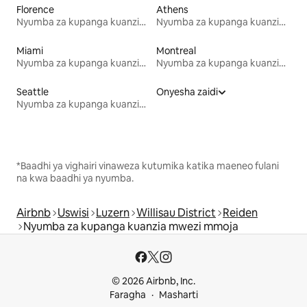
Florence
Athens
Nyumba za kupanga kuanzia mwezi mmoja
Nyumba za kupanga kuanzia mwezi mmoja
Miami
Montreal
Nyumba za kupanga kuanzia mwezi mmoja
Nyumba za kupanga kuanzia mwezi mmoja
Seattle
Onyesha zaidi
Nyumba za kupanga kuanzia mwezi mmoja
*Baadhi ya vighairi vinaweza kutumika katika maeneo fulani
na kwa baadhi ya nyumba.
Airbnb
Uswisi
Luzern
Willisau District
Reiden
Nyumba za kupanga kuanzia mwezi mmoja
© 2026 Airbnb, Inc.
Faragha
Masharti