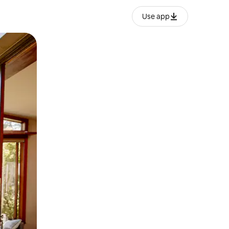
Use app
lezesha kidole kwenye ishara.