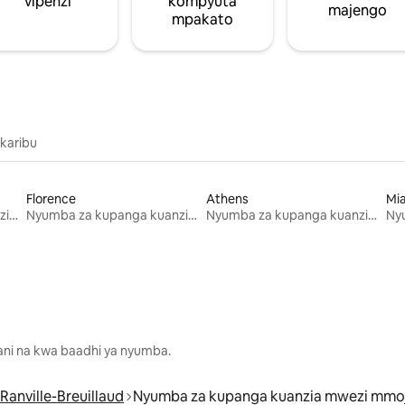
vipenzi
kompyuta
majengo
mpakato
 karibu
Florence
Athens
Mi
Nyumba za kupanga kuanzia mwezi mmoja
Nyumba za kupanga kuanzia mwezi mmoja
Nyumba za kupanga kuanzia mwezi mmoja
lani na kwa baadhi ya nyumba.
Ranville-Breuillaud
Nyumba za kupanga kuanzia mwezi mmo