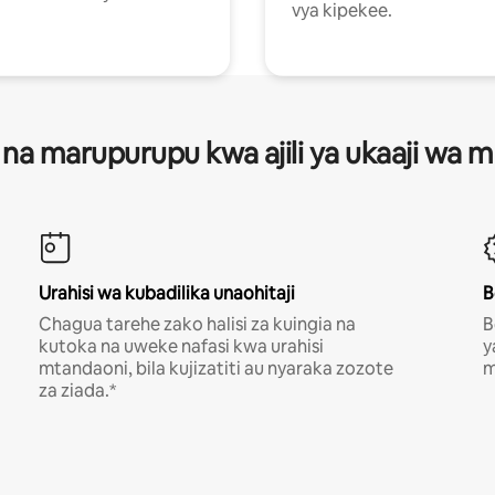
vya kipekee.
 na marupurupu kwa ajili ya ukaaji wa
Urahisi wa kubadilika unaohitaji
B
Chagua tarehe zako halisi za kuingia na
B
kutoka na uweke nafasi kwa urahisi
y
mtandaoni, bila kujizatiti au nyaraka zozote
m
za ziada.*