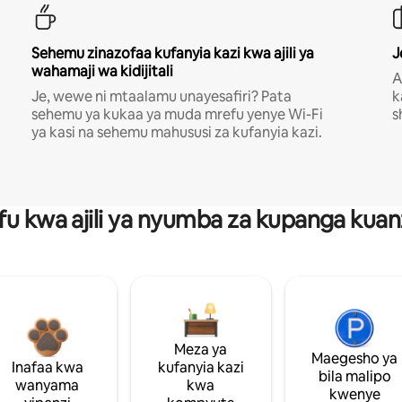
Sehemu zinazofaa kufanyia kazi kwa ajili ya
J
wahamaji wa kidijitali
A
Je, wewe ni mtaalamu unayesafiri? Pata
k
sehemu ya kukaa ya muda mrefu yenye Wi-Fi
s
ya kasi na sehemu mahususi za kufanyia kazi.
fu kwa ajili ya nyumba za kupanga ku
Meza ya
Maegesho ya
Inafaa kwa
kufanyia kazi
bila malipo
wanyama
kwa
kwenye