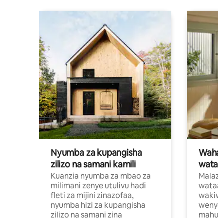
Nyumba za kupangisha
Waham
zilizo na samani kamili
wata
Kuanzia nyumba za mbao za
Malaz
milimani zenye utulivu hadi
wata
fleti za mijini zinazofaa,
wakiw
nyumba hizi za kupangisha
weny
zilizo na samani zina
mahus