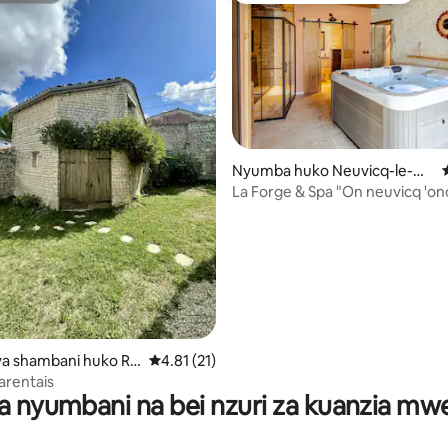
Nyumba huko Neuvicq-le-Ch
âteau
La Forge & Spa "On neuvicq 'on
a 4.96 kati ya 5, tathmini 25
a shambani huko Ro
Ukadiriaji wa wastani wa 4.81 kati ya 5, tathm
4.81 (21)
arentais
a nyumbani na bei nzuri za kuanzia m