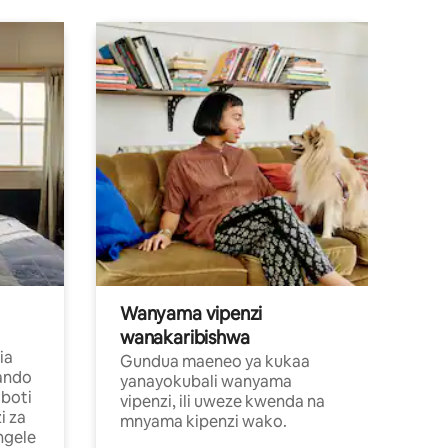
Wanyama vipenzi
wanakaribishwa
ia
Gundua maeneo ya kukaa
ando
yanayokubali wanyama
boti
vipenzi, ili uweze kwenda na
i za
mnyama kipenzi wako.
ngele