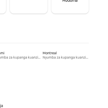
Huduma
ami
Montreal
Nyumba za kupanga kuanzia mwezi mmoja
Nyumba za kupanga kuanzia mwezi mmoja
ja