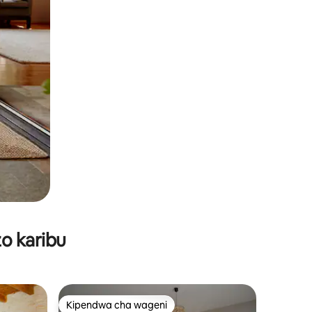
o karibu
Kipendwa cha wageni
Kipendwa cha wageni