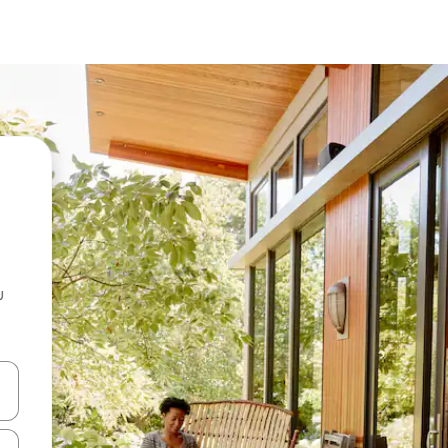
u
 vitufe vya vishale vya juu na chini au uchunguze kwa kugusa au kute