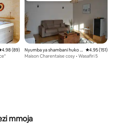
Ukadiriaji wa wastani wa 4.98 kati ya 5, tathmini 89
4.98 (89)
Nyumba ya shambani huko L
Ukadiriaji wa wastani w
4.95 (151)
ongré
ce"
Maison Charentaise cosy • Wasafiri 5
ini 21
wezi mmoja