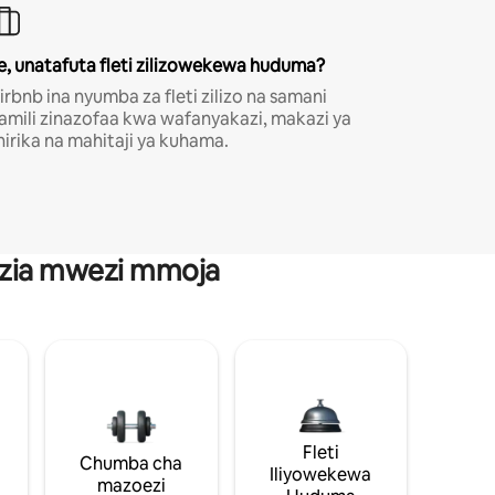
e, unatafuta fleti zilizowekewa huduma?
irbnb ina nyumba za fleti zilizo na samani
amili zinazofaa kwa wafanyakazi, makazi ya
hirika na mahitaji ya kuhama.
anzia mwezi mmoja
Fleti
Chumba cha
Iliyowekewa
mazoezi