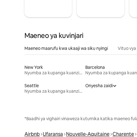
Maeneo ya kuvinjari
Maeneo maarufu kwa ukaaji wa siku nyingi
Vituo vya
New York
Barcelona
Nyumba za kupanga kuanzia mwezi mmoja
Seattle
Onyesha zaidi
Nyumba za kupanga kuanzia mwezi mmoja
*Baadhi ya vighairi vinaweza kutumika katika maeneo fu
Airbnb
Ufaransa
Nouvelle-Aquitaine
Charente