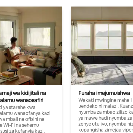
aji wa kidijitali na
Furaha imejumuishwa
alamu wanaosafiri
Wakati mwingine mahali
uendeko ni malazi. Kuanz
i ya starehe kwa
nyumba za mbao zilizo k
alamu wanaofanya kazi
ya mawe hadi nyumba za 
a mbali na ofisini na
zenye utulivu, nyumba hiz
e Wi-Fi na sehemu
kupangisha zimejaa vipe
usi za kufanyia kazi.