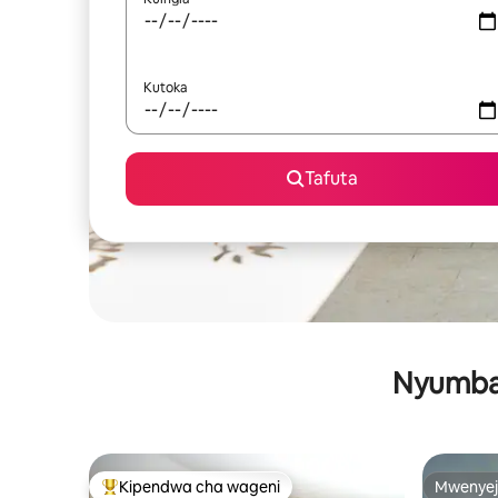
Kutoka
Tafuta
Nyumba 
Kipendwa cha wageni
Mwenyej
Kipendwa maarufu cha wageni
Mwenyej