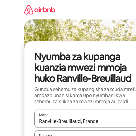
Ruka
kwenda
kwenye
maudhui
Nyumba za kupanga
kuanzia mwezi mmoja
huko Ranville-Breuillaud
Gundua sehemu za kupangisha za muda mref
ambazo unahisi kama upo nyumbani kwa
sehemu za kukaa za mwezi mmoja au zaidi.
Mahali
Wakati matokeo yanapatikana, vinjari kwa kutumia
Kuingia