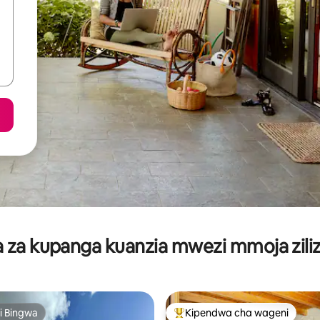
za kupanga kuanzia mwezi mmoja ziliz
i Bingwa
Kipendwa cha wageni
i Bingwa
Kipendwa maarufu cha wageni