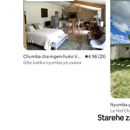
Chumba cha mgeni huko Ver
Ukadiriaji wa wastani w
4.96 (25)
dille
Gite katika nyumba ya usawa
Nyumba y
uillac
Le Nid Ch
Starehe z