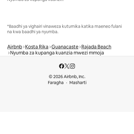
*Baadhi ya vighairi vinaweza kutumika katika maeneo fulani
na kwa baadhi ya nyumba.
Airbnb
Kosta Rika
Guanacaste
Rajada Beach
Nyumba za kupanga kuanzia mwezi mmoja
© 2026 Airbnb, Inc.
Faragha
Masharti