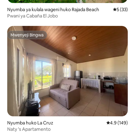
Nyumba ya kulala wageni huko Rajada Beach
Ukadiriaji 
5 (33)
Pwani ya Cabaña El Jobo
Mwenyeji Bingwa
Mwenyeji Bingwa
Nyumba huko La Cruz
Ukadiriaji wa 
4.9 (149)
Naty 's Apartamento