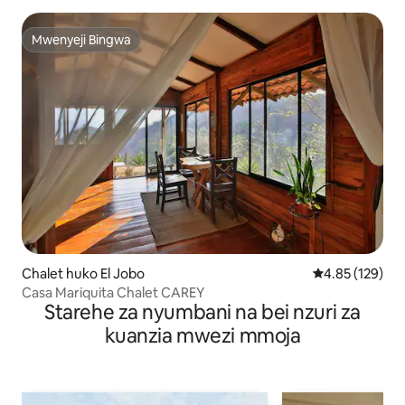
Mwenyeji Bingwa
Mwenyeji Bingwa
Chalet huko El Jobo
Ukadiriaji wa w
4.85 (129)
Casa Mariquita Chalet CAREY
Starehe za nyumbani na bei nzuri za
kuanzia mwezi mmoja