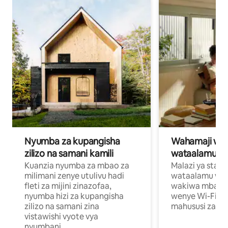
Nyumba za kupangisha
Wahamaji wa ki
zilizo na samani kamili
wataalamu wa
Kuanzia nyumba za mbao za
Malazi ya star
milimani zenye utulivu hadi
wataalamu wan
fleti za mijini zinazofaa,
wakiwa mbali na
nyumba hizi za kupangisha
wenye Wi-Fi n
zilizo na samani zina
mahususi za kuf
vistawishi vyote vya
nyumbani.