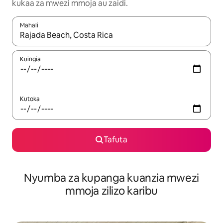
kukaa za mwezi mmoja au zaidi.
Mahali
Wakati matokeo yanapatikana, vinjari kwa kutumia vitufe vya v
Kuingia
Kutoka
Tafuta
Nyumba za kupanga kuanzia mwezi
mmoja zilizo karibu