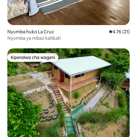
Nyumba huko La Cruz
Ukadiriaji wa 
4.76 (21)
Nyumba ya mbao katikati
Kipendwa cha wageni
Kipendwa cha wageni