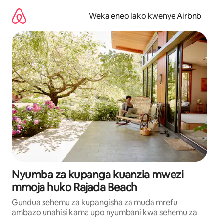
Ruka
kwenda
Weka eneo lako kwenye Airbnb
kwenye
maudhui
Nyumba za kupanga kuanzia mwezi
mmoja huko Rajada Beach
Gundua sehemu za kupangisha za muda mrefu
ambazo unahisi kama upo nyumbani kwa sehemu za