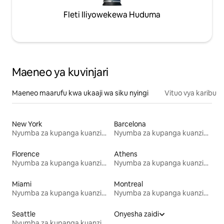
Fleti Iliyowekewa Huduma
Maeneo ya kuvinjari
Maeneo maarufu kwa ukaaji wa siku nyingi
Vituo vya karibu
New York
Barcelona
Nyumba za kupanga kuanzia mwezi mmoja
Nyumba za kupanga kuanzia mwezi mmoja
Florence
Athens
Nyumba za kupanga kuanzia mwezi mmoja
Nyumba za kupanga kuanzia mwezi mmoja
Miami
Montreal
Nyumba za kupanga kuanzia mwezi mmoja
Nyumba za kupanga kuanzia mwezi mmoja
Seattle
Onyesha zaidi
Nyumba za kupanga kuanzia mwezi mmoja