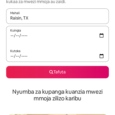
kukaa za mwezi mmoja au zaidi.
Mahali
Wakati matokeo yanapatikana, vinjari kwa kutumia vitufe vya v
Kuingia
Kutoka
Tafuta
Nyumba za kupanga kuanzia mwezi
mmoja zilizo karibu