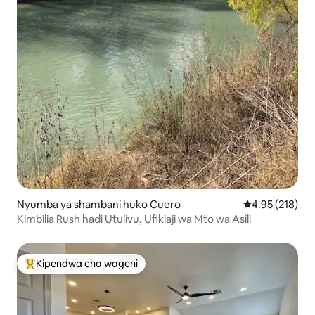
Nyumba ya shambani huko Cuero
Ukadiriaji wa w
4.95 (218)
Kimbilia Rush hadi Utulivu, Ufikiaji wa Mto wa Asili
Kipendwa cha wageni
Kipendwa maarufu cha wageni