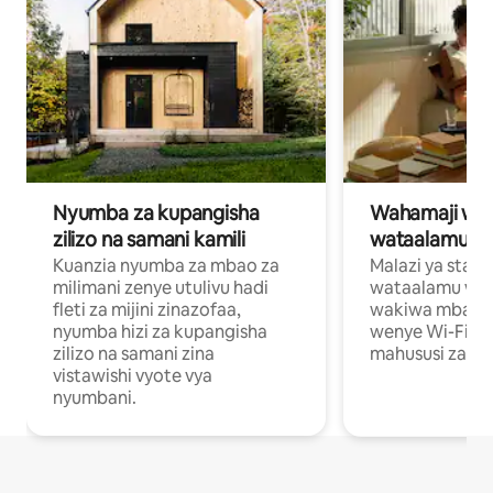
Nyumba za kupangisha
Wahamaji wa ki
zilizo na samani kamili
wataalamu wa
Kuanzia nyumba za mbao za
Malazi ya star
milimani zenye utulivu hadi
wataalamu wan
fleti za mijini zinazofaa,
wakiwa mbali na
nyumba hizi za kupangisha
wenye Wi-Fi n
zilizo na samani zina
mahususi za kuf
vistawishi vyote vya
nyumbani.