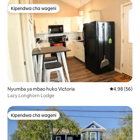
Kipendwa cha wageni
Kipendwa cha wageni
Nyumba ya mbao huko Victoria
Ukadiriaji wa 
4.98 (56)
Lazy Longhorn Lodge
Kipendwa cha wageni
Kipendwa cha wageni