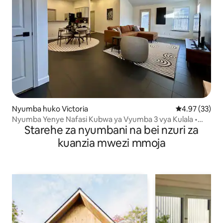
Nyumba huko Victoria
Ukadiriaji wa 
4.97 (33)
Nyumba Yenye Nafasi Kubwa ya Vyumba 3 vya Kulala •
Starehe za nyumbani na bei nzuri za
Inatoshea Watu 6 • Ukaaji wa Amani
kuanzia mwezi mmoja