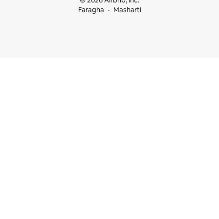
© 2026 Airbnb, Inc.
Faragha
Masharti