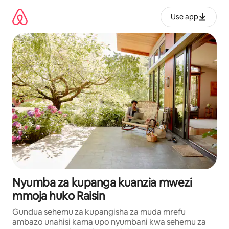
Ruka
kwenda
Use app
kwenye
maudhui
Nyumba za kupanga kuanzia mwezi
mmoja huko Raisin
Gundua sehemu za kupangisha za muda mrefu
ambazo unahisi kama upo nyumbani kwa sehemu za