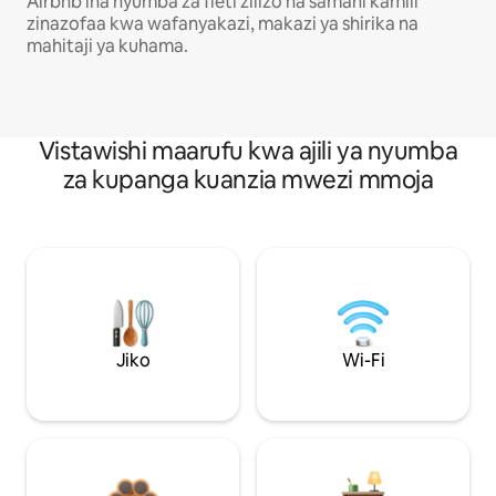
Airbnb ina nyumba za fleti zilizo na samani kamili
zinazofaa kwa wafanyakazi, makazi ya shirika na
mahitaji ya kuhama.
Vistawishi maarufu kwa ajili ya nyumba
za kupanga kuanzia mwezi mmoja
Jiko
Wi-Fi