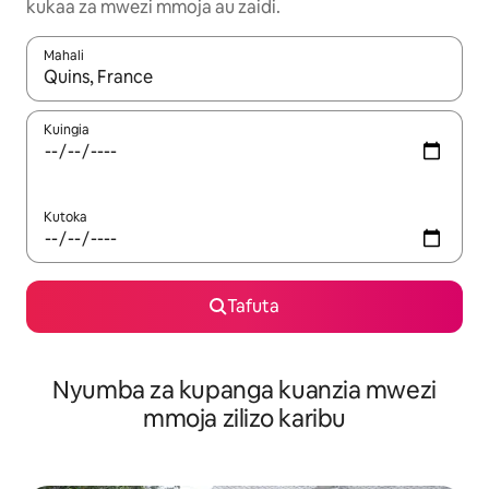
kukaa za mwezi mmoja au zaidi.
Mahali
Wakati matokeo yanapatikana, vinjari kwa kutumia vitufe vya v
Kuingia
Kutoka
Tafuta
Nyumba za kupanga kuanzia mwezi
mmoja zilizo karibu