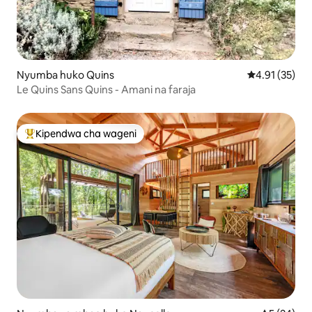
Nyumba huko Quins
Ukadiriaji wa 
4.91 (35)
Le Quins Sans Quins - Amani na faraja
Kipendwa cha wageni
Kipendwa maarufu cha wageni