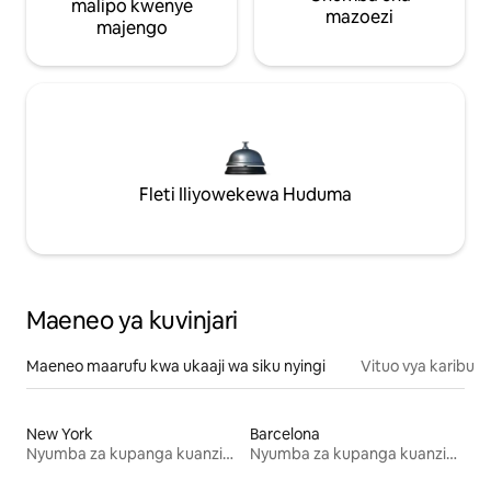
malipo kwenye
mazoezi
majengo
Fleti Iliyowekewa Huduma
Maeneo ya kuvinjari
Maeneo maarufu kwa ukaaji wa siku nyingi
Vituo vya karibu
New York
Barcelona
Nyumba za kupanga kuanzia mwezi mmoja
Nyumba za kupanga kuanzia mwezi mmoja