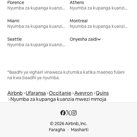
Florence
Athens
Nyumba za kupanga kuanzia mwezi mmoja
Nyumba za kupanga kuanzia mwezi mmoja
Miami
Montreal
Nyumba za kupanga kuanzia mwezi mmoja
Nyumba za kupanga kuanzia mwezi mmoja
Seattle
Onyesha zaidi
Nyumba za kupanga kuanzia mwezi mmoja
*Baadhi ya vighairi vinaweza kutumika katika maeneo fulani
na kwa baadhi ya nyumba.
Airbnb
Ufaransa
Occitanie
Aveyron
Quins
Nyumba za kupanga kuanzia mwezi mmoja
© 2026 Airbnb, Inc.
Faragha
Masharti