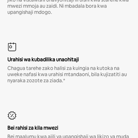
mwezi mmoja au zaidi. Ni mbadala bora kwa
upangishaji mdogo.
Urahisi wa kubadilika unaohitaji
Chagua tarehe zako halisi za kuingia na kutoka na
uweke nafasi kwa urahisi mtandaoni, bila kujizatiti au
nyaraka zozote za ziada.*
Bei rahisi za kila mwezi
Bei maalumu kwa ajili ya upangishaji wa likizo ya muda