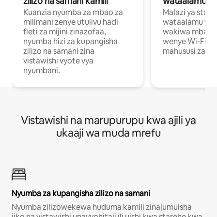
zilizo na samani kamili
wataalamu wa
Kuanzia nyumba za mbao za
Malazi ya star
milimani zenye utulivu hadi
wataalamu wan
fleti za mijini zinazofaa,
wakiwa mbali na
nyumba hizi za kupangisha
wenye Wi-Fi n
zilizo na samani zina
mahususi za kuf
vistawishi vyote vya
nyumbani.
Vistawishi na marupurupu kwa ajili ya
ukaaji wa muda mrefu
Nyumba za kupangisha zilizo na samani
Nyumba zilizowekewa huduma kamili zinajumuisha
jiko na vistawishi unavyohitaji ili uishi kwa starehe kwa