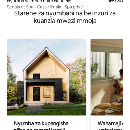
Nyumba ya mbao huko Naucelle
Ukadiriaji 
5 (24)
Segala et Spa - Casa Himala - Spa privé
Starehe za nyumbani na bei nzuri za
kuanzia mwezi mmoja
Nyumba za kupangisha
Wahamaji wa ki