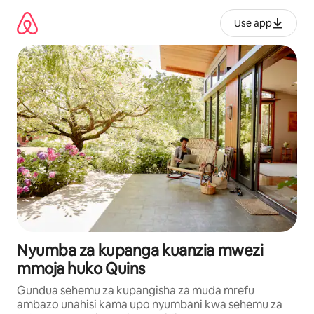
Ruka
kwenda
Use app
kwenye
maudhui
Nyumba za kupanga kuanzia mwezi
mmoja huko Quins
Gundua sehemu za kupangisha za muda mrefu
ambazo unahisi kama upo nyumbani kwa sehemu za