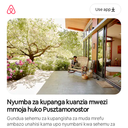
Ruka
kwenda
Use app
kwenye
maudhui
Nyumba za kupanga kuanzia mwezi
mmoja huko Pusztamonostor
Gundua sehemu za kupangisha za muda mrefu
ambazo unahisi kama upo nyumbani kwa sehemu za