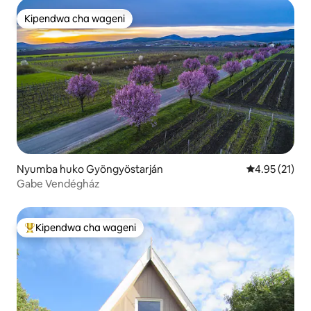
Kipendwa cha wageni
Kipendwa cha wageni
Nyumba huko Gyöngyöstarján
Ukadiriaji wa 
4.95 (21)
Gabe Vendégház
Kipendwa cha wageni
Kipendwa maarufu cha wageni