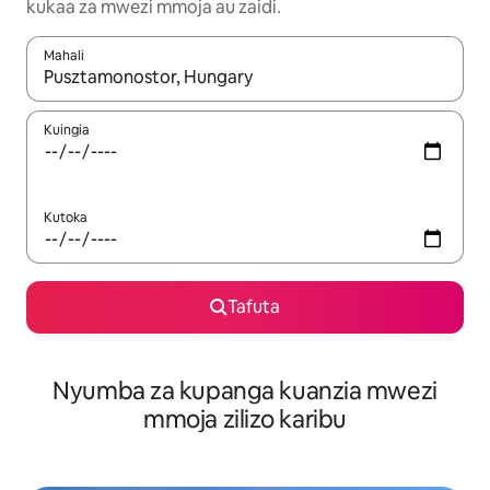
kukaa za mwezi mmoja au zaidi.
Mahali
Wakati matokeo yanapatikana, vinjari kwa kutumia vitufe vya v
Kuingia
Kutoka
Tafuta
Nyumba za kupanga kuanzia mwezi
mmoja zilizo karibu