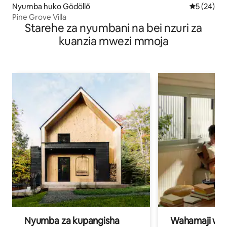
Nyumba huko Gödöllő
Ukadiriaji 
5 (24)
Pine Grove Villa
Starehe za nyumbani na bei nzuri za
kuanzia mwezi mmoja
Nyumba za kupangisha
Wahamaji wa ki