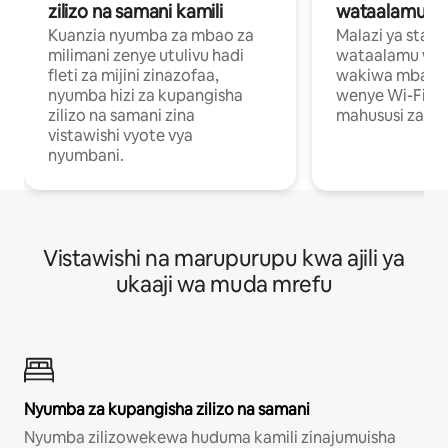
zilizo na samani kamili
wataalamu wa
Kuanzia nyumba za mbao za
Malazi ya star
milimani zenye utulivu hadi
wataalamu wan
fleti za mijini zinazofaa,
wakiwa mbali na
nyumba hizi za kupangisha
wenye Wi-Fi n
zilizo na samani zina
mahususi za kuf
vistawishi vyote vya
nyumbani.
Vistawishi na marupurupu kwa ajili ya
ukaaji wa muda mrefu
Nyumba za kupangisha zilizo na samani
Nyumba zilizowekewa huduma kamili zinajumuisha