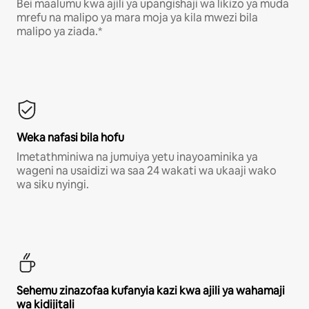
Bei maalumu kwa ajili ya upangishaji wa likizo ya muda
mrefu na malipo ya mara moja ya kila mwezi bila
malipo ya ziada.*
Weka nafasi bila hofu
Imetathminiwa na jumuiya yetu inayoaminika ya
wageni na usaidizi wa saa 24 wakati wa ukaaji wako
wa siku nyingi.
Sehemu zinazofaa kufanyia kazi kwa ajili ya wahamaji
wa kidijitali