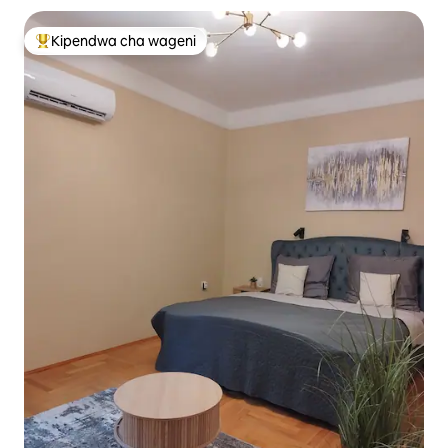
Kipendwa cha wageni
Kipendwa maarufu cha wageni