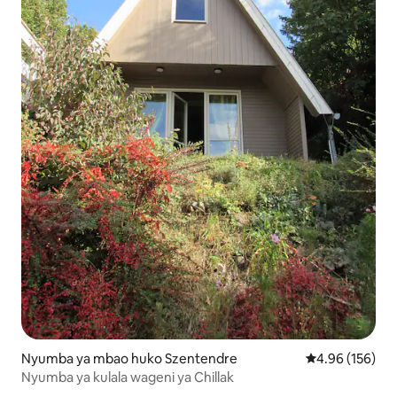
Nyumba ya mbao huko Szentendre
Ukadiriaji wa w
4.96 (156)
Nyumba ya kulala wageni ya Chillak