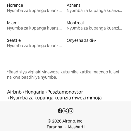
Florence
Athens
Nyumba za kupanga kuanzia mwezi mmoja
Nyumba za kupanga kuanzia mwezi mmoja
Miami
Montreal
Nyumba za kupanga kuanzia mwezi mmoja
Nyumba za kupanga kuanzia mwezi mmoja
Seattle
Onyesha zaidi
Nyumba za kupanga kuanzia mwezi mmoja
*Baadhi ya vighairi vinaweza kutumika katika maeneo fulani
na kwa baadhi ya nyumba.
Airbnb
Hungaria
Pusztamonostor
Nyumba za kupanga kuanzia mwezi mmoja
© 2026 Airbnb, Inc.
Faragha
Masharti