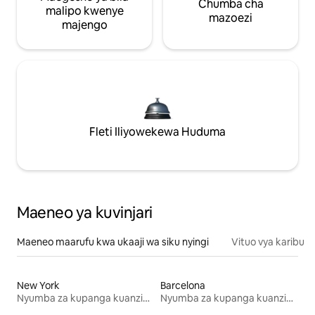
Chumba cha
malipo kwenye
mazoezi
majengo
Fleti Iliyowekewa Huduma
Maeneo ya kuvinjari
Maeneo maarufu kwa ukaaji wa siku nyingi
Vituo vya karibu
New York
Barcelona
Nyumba za kupanga kuanzia mwezi mmoja
Nyumba za kupanga kuanzia mwezi mmoja