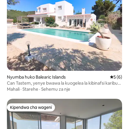
Nyumba huko Balearic Islands
Ukadiriaji
5 (6)
Can Tastem, yenye bwawa la kuogelea la kibinafsi karibu
na Ibiza.
Mahali
·
Starehe
·
Sehemu za nje
Kipendwa cha wageni
Kipendwa cha wageni