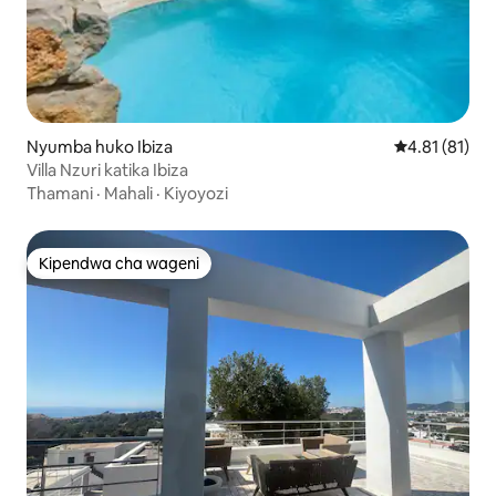
Nyumba huko Ibiza
Ukadiriaji wa 
4.81 (81)
Villa Nzuri katika Ibiza
Thamani
·
Mahali
·
Kiyoyozi
Kipendwa cha wageni
Kipendwa cha wageni