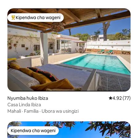
Kipendwa cha wageni
Kipendwa maarufu cha wageni
Nyumba huko Ibiza
Ukadiriaji wa 
4.92 (77)
Casa Linda Ibiza
Mahali
·
Familia
·
Ubora wa usingizi
Kipendwa cha wageni
Kipendwa cha wageni