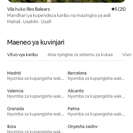
Vila huko Illes Balears
Ukadiriaji 
5 (25)
Mandhari ya kupendeza karibu na mazingira ya asili
Mahali
·
Usahihi
·
Usafi
Maeneo ya kuvinjari
Vituo vya karibu
Aina nyingine za sehemu za kukaa
Vivut
Madrid
Barcelona
Nyumba za kupangisha wakati wa likizo
Nyumba za kupangisha wakati wa likizo
Valencia
Alicante
Nyumba za kupangisha wakati wa likizo
Nyumba za kupangisha wakati wa likizo
Granada
Palma
Nyumba za kupangisha wakati wa likizo
Nyumba za kupangisha wakati wa likizo
Ibiza
Onyesha zaidi
Nyumba za kupangisha wakati wa likizo