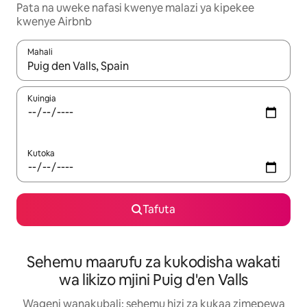
Pata na uweke nafasi kwenye malazi ya kipekee
kwenye Airbnb
Mahali
Wakati matokeo yanapatikana, vinjari kwa kutumia vitufe vya v
Kuingia
Kutoka
Tafuta
Sehemu maarufu za kukodisha wakati
wa likizo mjini Puig d'en Valls
Wageni wanakubali: sehemu hizi za kukaa zimepewa