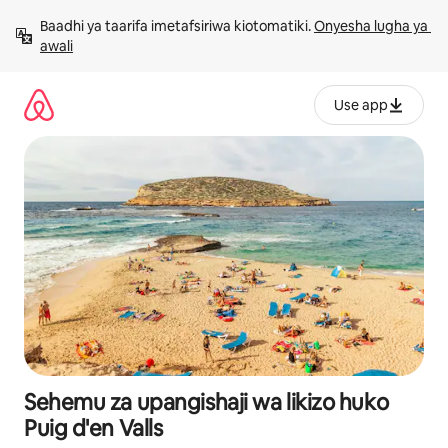
Ruka
Baadhi ya taarifa imetafsiriwa kiotomatiki. 
Onyesha lugha ya 
kwenda
awali
kwenye
maudhui
Use app
Sehemu za upangishaji wa likizo huko
Puig d'en Valls