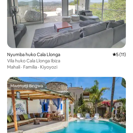
Nyumba huko Cala Llonga
Ukadiriaji
5 (11)
Vila huko Cala Llonga Ibiza
Mahali
·
Familia
·
Kiyoyozi
Mwenyeji Bingwa
Mwenyeji Bingwa