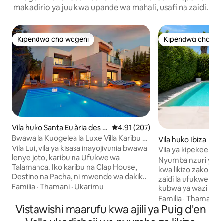
makadirio ya juu kwa upande wa mahali, usafi na zaidi.
Kipendwa cha wageni
Kipendwa cha wa
Kipendwa cha wageni
Kipendwa cha wa
Vila huko Santa Eulària des Ri
Ukadiriaji wa wastani wa 4.91 kat
4.91 (207)
u
Bwawa la Kuogelea la Luxe Villa Karibu na
Vila huko Ibiza
Ufukwe na Mji wa Ibiza
Vila Lui, vila ya kisasa inayojivunia bwawa
Vila ya kipekee ka
lenye joto, karibu na Ufukwe wa
D’en Bossa
Nyumba nzuri ya ma
Talamanca. Iko karibu na Clap House,
kwa likizo zako ili
Destino na Pacha, ni mwendo wa dakika
zaidi la ufukwe wa Bossa na sehemu
5 tu kwa gari kwenda jiji la Ibiza. Furahia
Familia
·
Thamani
·
Ukarimu
kubwa ya wazi ya 
vistawishi vya kiwango cha juu kama vile
jipya kabisa, lililo
Familia
·
Thamani
Televisheni mahiri na mabafu ya
Vistawishi maarufu kwa ajili ya Puig d'en
mitende ya kijani kibi
chumbani katika kila chumba, pamoja na
hutaki kukodi gari,