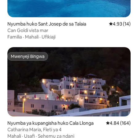
Nyumba huko Sant Josep de sa Talaia
Ukadiriaji wa 
4.93 (14)
Can Goldi vista mar
Familia
·
Mahali
·
Ufikiaji
Mwenyeji Bingwa
Mwenyeji Bingwa
Nyumba ya kupangisha huko Cala Llonga
Ukadiriaji wa w
4.84 (164)
Catharina Maria, Fleti ya 4
Mahali
·
Usafi
·
Sehemu za ndani