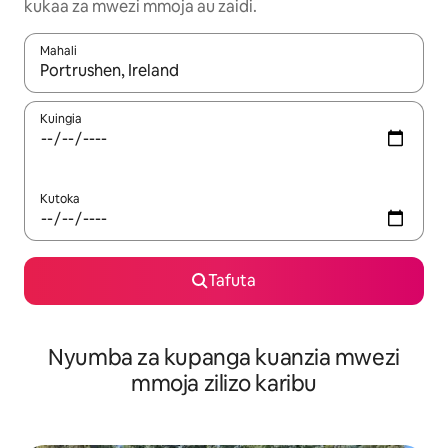
kukaa za mwezi mmoja au zaidi.
Mahali
Wakati matokeo yanapatikana, vinjari kwa kutumia vitufe vya v
Kuingia
Kutoka
Tafuta
Nyumba za kupanga kuanzia mwezi
mmoja zilizo karibu