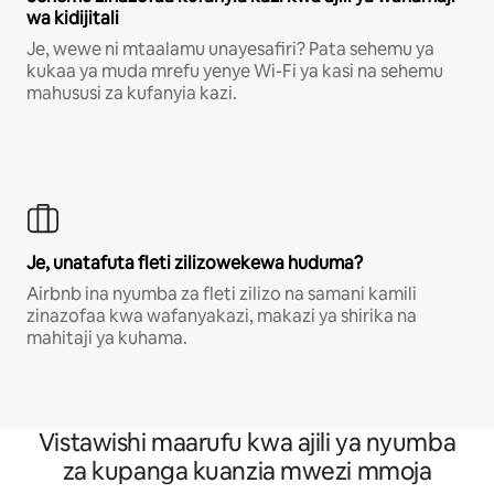
wa kidijitali
Je, wewe ni mtaalamu unayesafiri? Pata sehemu ya
kukaa ya muda mrefu yenye Wi-Fi ya kasi na sehemu
mahususi za kufanyia kazi.
Je, unatafuta fleti zilizowekewa huduma?
Airbnb ina nyumba za fleti zilizo na samani kamili
zinazofaa kwa wafanyakazi, makazi ya shirika na
mahitaji ya kuhama.
Vistawishi maarufu kwa ajili ya nyumba
za kupanga kuanzia mwezi mmoja