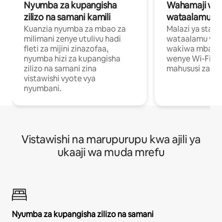
Nyumba za kupangisha
Wahamaji wa ki
zilizo na samani kamili
wataalamu wa
Kuanzia nyumba za mbao za
Malazi ya star
milimani zenye utulivu hadi
wataalamu wan
fleti za mijini zinazofaa,
wakiwa mbali na
nyumba hizi za kupangisha
wenye Wi-Fi n
zilizo na samani zina
mahususi za kuf
vistawishi vyote vya
nyumbani.
Vistawishi na marupurupu kwa ajili ya
ukaaji wa muda mrefu
Nyumba za kupangisha zilizo na samani