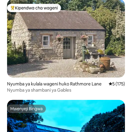
Kipendwa cha wageni
Kipendwa maarufu cha wageni
Nyumba ya kulala wageni huko Rathmore Lane
Ukadiriaji w
5 (175)
Nyumba ya shambani ya Gables
Mwenyeji Bingwa
Mwenyeji Bingwa