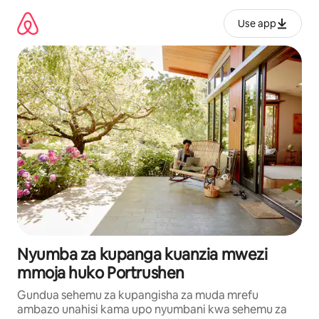
Ruka
kwenda
Use app
kwenye
maudhui
Nyumba za kupanga kuanzia mwezi
mmoja huko Portrushen
Gundua sehemu za kupangisha za muda mrefu
ambazo unahisi kama upo nyumbani kwa sehemu za