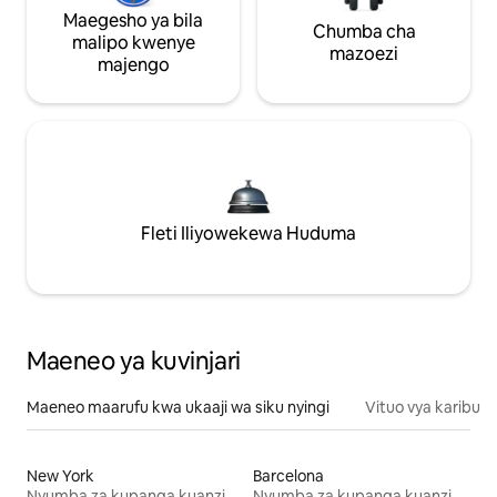
Maegesho ya bila
Chumba cha
malipo kwenye
mazoezi
majengo
Fleti Iliyowekewa Huduma
Maeneo ya kuvinjari
Maeneo maarufu kwa ukaaji wa siku nyingi
Vituo vya karibu
New York
Barcelona
Nyumba za kupanga kuanzia mwezi mmoja
Nyumba za kupanga kuanzia mwezi mmoja