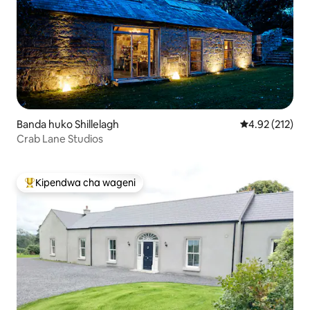
Banda huko Shillelagh
Ukadiriaji wa w
4.92 (212)
Crab Lane Studios
Kipendwa cha wageni
Kipendwa maarufu cha wageni