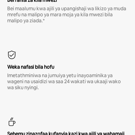
Bei rahisi za kila mwezi
Bei maalumu kwa ajili ya upangishaji wa likizo ya muda
mrefu na malipo ya mara moja ya kila mwezi bila
malipo ya ziada.*
Weka nafasi bila hofu
Imetathminiwa na jumuiya yetu inayoaminika ya
wageni na usaidizi wa saa 24 wakati wa ukaaji wako
wa siku nyingi.
Sehemu zinazofaa kufanyia kazi kwa ajili ya wahamaji