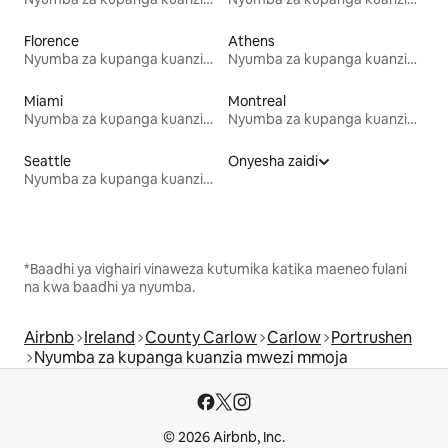
Florence
Athens
Nyumba za kupanga kuanzia mwezi mmoja
Nyumba za kupanga kuanzia mwezi mmoja
Miami
Montreal
Nyumba za kupanga kuanzia mwezi mmoja
Nyumba za kupanga kuanzia mwezi mmoja
Seattle
Onyesha zaidi
Nyumba za kupanga kuanzia mwezi mmoja
*Baadhi ya vighairi vinaweza kutumika katika maeneo fulani
na kwa baadhi ya nyumba.
Airbnb
Ireland
County Carlow
Carlow
Portrushen
Nyumba za kupanga kuanzia mwezi mmoja
© 2026 Airbnb, Inc.