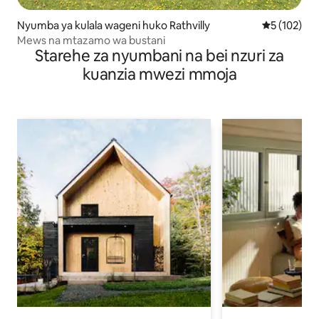
Nyumba ya kulala wageni huko Rathvilly
Ukadiriaji w
5 (102)
Mews na mtazamo wa bustani
Starehe za nyumbani na bei nzuri za
kuanzia mwezi mmoja