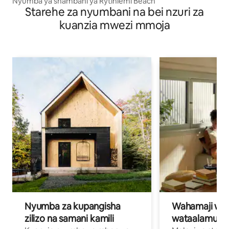
Nyumba ya shambani ya Rytiniemi Beach
Starehe za nyumbani na bei nzuri za
kuanzia mwezi mmoja
Nyumba za kupangisha
Wahamaji wa ki
zilizo na samani kamili
wataalamu wa