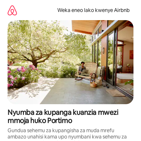
Ruka
kwenda
Weka eneo lako kwenye Airbnb
kwenye
maudhui
Nyumba za kupanga kuanzia mwezi
mmoja huko Portimo
Gundua sehemu za kupangisha za muda mrefu
ambazo unahisi kama upo nyumbani kwa sehemu za