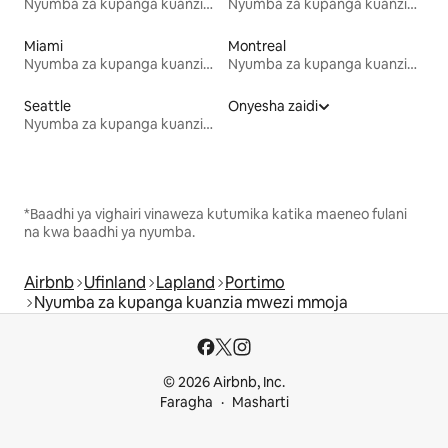
Nyumba za kupanga kuanzia mwezi mmoja
Nyumba za kupanga kuanzia mwezi mmoja
Miami
Montreal
Nyumba za kupanga kuanzia mwezi mmoja
Nyumba za kupanga kuanzia mwezi mmoja
Seattle
Onyesha zaidi
Nyumba za kupanga kuanzia mwezi mmoja
*Baadhi ya vighairi vinaweza kutumika katika maeneo fulani
na kwa baadhi ya nyumba.
Airbnb
Ufinland
Lapland
Portimo
Nyumba za kupanga kuanzia mwezi mmoja
© 2026 Airbnb, Inc.
Faragha
Masharti