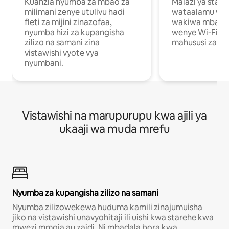
Kuanzia nyumba za mbao za
Malazi ya star
milimani zenye utulivu hadi
wataalamu wan
fleti za mijini zinazofaa,
wakiwa mbali na
nyumba hizi za kupangisha
wenye Wi-Fi n
zilizo na samani zina
mahususi za kuf
vistawishi vyote vya
nyumbani.
Vistawishi na marupurupu kwa ajili ya
ukaaji wa muda mrefu
Nyumba za kupangisha zilizo na samani
Nyumba zilizowekewa huduma kamili zinajumuisha
jiko na vistawishi unavyohitaji ili uishi kwa starehe kwa
mwezi mmoja au zaidi. Ni mbadala bora kwa