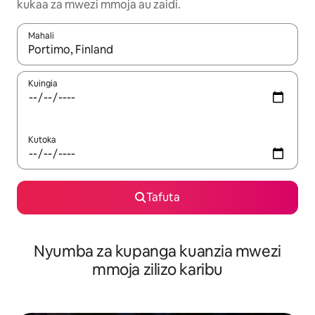
kukaa za mwezi mmoja au zaidi.
Mahali
Wakati matokeo yanapatikana, vinjari kwa kutumia vitufe vya v
Kuingia
Kutoka
Tafuta
Nyumba za kupanga kuanzia mwezi
mmoja zilizo karibu