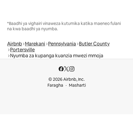
*Baadhi ya vighairi vinaweza kutumika katika maeneo fulani
na kwa baadhi ya nyumba.
Airbnb
Marekani
Pennsylvania
Butler County
Portersville
Nyumba za kupanga kuanzia mwezi mmoja
© 2026 Airbnb, Inc.
Faragha
Masharti