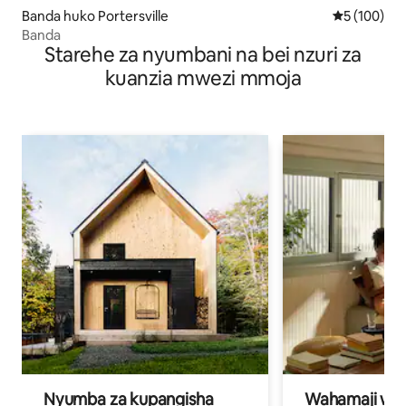
Banda huko Portersville
Ukadiriaji w
5 (100)
Banda
Starehe za nyumbani na bei nzuri za
kuanzia mwezi mmoja
Nyumba za kupangisha
Wahamaji wa ki