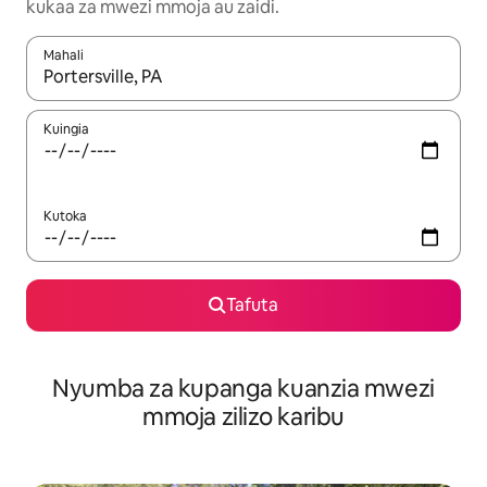
kukaa za mwezi mmoja au zaidi.
Mahali
Wakati matokeo yanapatikana, vinjari kwa kutumia vitufe vya v
Kuingia
Kutoka
Tafuta
Nyumba za kupanga kuanzia mwezi
mmoja zilizo karibu