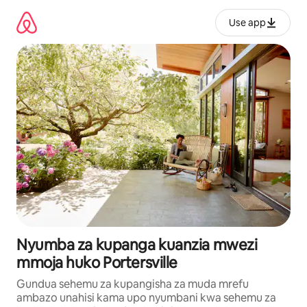
Ruka
kwenda
Use app
kwenye
maudhui
Nyumba za kupanga kuanzia mwezi
mmoja huko Portersville
Gundua sehemu za kupangisha za muda mrefu
ambazo unahisi kama upo nyumbani kwa sehemu za