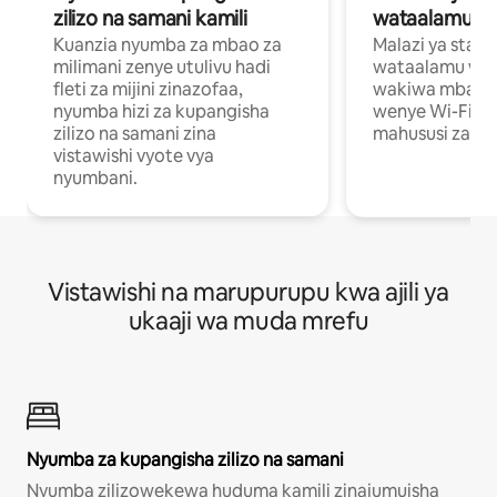
zilizo na samani kamili
wataalamu wa
Kuanzia nyumba za mbao za
Malazi ya star
milimani zenye utulivu hadi
wataalamu wan
fleti za mijini zinazofaa,
wakiwa mbali na
nyumba hizi za kupangisha
wenye Wi-Fi n
zilizo na samani zina
mahususi za kuf
vistawishi vyote vya
nyumbani.
Vistawishi na marupurupu kwa ajili ya
ukaaji wa muda mrefu
Nyumba za kupangisha zilizo na samani
Nyumba zilizowekewa huduma kamili zinajumuisha