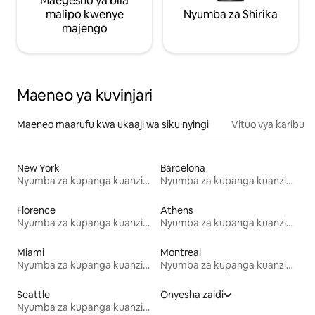
Maegesho ya bila
malipo kwenye
Nyumba za Shirika
majengo
Maeneo ya kuvinjari
Maeneo maarufu kwa ukaaji wa siku nyingi
Vituo vya karibu
New York
Barcelona
Nyumba za kupanga kuanzia mwezi mmoja
Nyumba za kupanga kuanzia mwezi mmoja
Florence
Athens
Nyumba za kupanga kuanzia mwezi mmoja
Nyumba za kupanga kuanzia mwezi mmoja
Miami
Montreal
Nyumba za kupanga kuanzia mwezi mmoja
Nyumba za kupanga kuanzia mwezi mmoja
Seattle
Onyesha zaidi
Nyumba za kupanga kuanzia mwezi mmoja