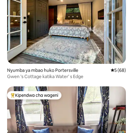
Nyumba ya mbao huko Portersville
Ukadiriaji 
5 (68)
Gwen 's Cottage katika Water' s Edge
Kipendwa cha wageni
Kipendwa maarufu cha wageni