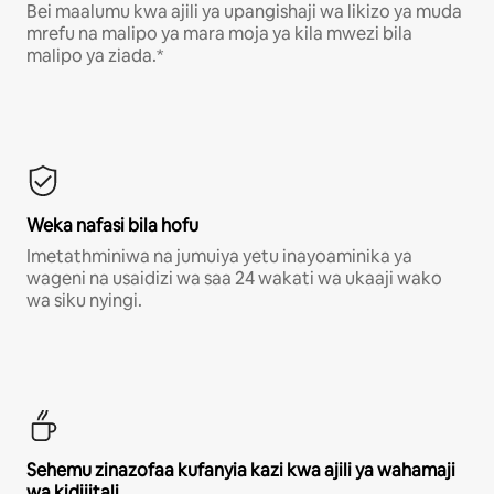
Bei maalumu kwa ajili ya upangishaji wa likizo ya muda
mrefu na malipo ya mara moja ya kila mwezi bila
malipo ya ziada.*
Weka nafasi bila hofu
Imetathminiwa na jumuiya yetu inayoaminika ya
wageni na usaidizi wa saa 24 wakati wa ukaaji wako
wa siku nyingi.
Sehemu zinazofaa kufanyia kazi kwa ajili ya wahamaji
wa kidijitali