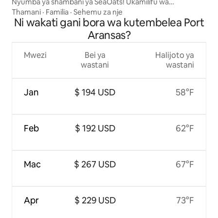
Nyumba ya shambani ya SeaOats! Ukamilifu wa
kimapenzi!
Thamani
·
Familia
·
Sehemu za nje
Ni wakati gani bora wa kutembelea Port
Aransas?
Mwezi
Bei ya
Halijoto ya
wastani
wastani
Jan
$ 194 USD
58°F
Feb
$ 192 USD
62°F
Mac
$ 267 USD
67°F
Apr
$ 229 USD
73°F