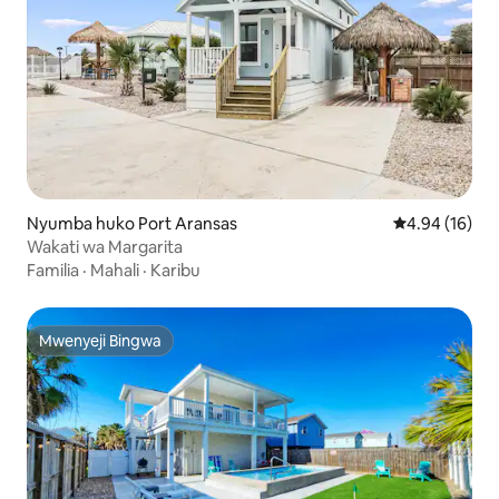
Nyumba huko Port Aransas
Ukadiriaji wa 
4.94 (16)
Wakati wa Margarita
Familia
·
Mahali
·
Karibu
Mwenyeji Bingwa
Mwenyeji Bingwa