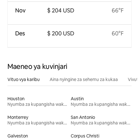
Nov
$ 204 USD
66°F
Des
$ 200 USD
60°F
Maeneo ya kuvinjari
Vituo vya karibu
Aina nyingine za sehemu za kukaa
Vivut
Houston
Austin
Nyumba za kupangisha wakati wa likizo
Nyumba za kupangisha wakati wa likizo
Monterrey
San Antonio
Nyumba za kupangisha wakati wa likizo
Nyumba za kupangisha wakati wa likizo
Galveston
Corpus Christi