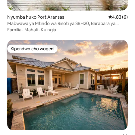
Nyumba huko Port Aransas
Ukadiriaji wa
4.83 (6)
Mabwawa ya Mtindo wa Risoti ya SBH20, Barabara ya
Mbao ya Gari la Gofu
Familia
·
Mahali
·
Kuingia
Kipendwa cha wageni
Kipendwa cha wageni