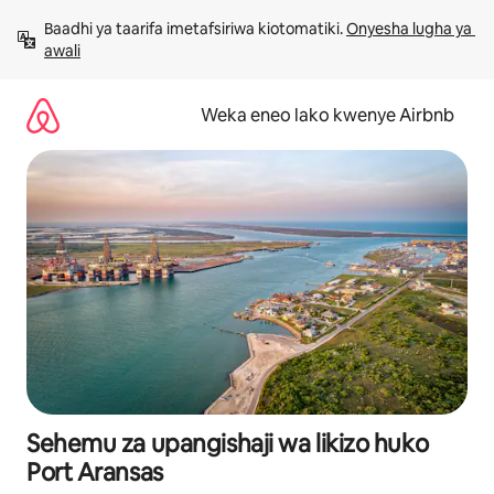
Ruka
Baadhi ya taarifa imetafsiriwa kiotomatiki. 
Onyesha lugha ya 
kwenda
awali
kwenye
maudhui
Weka eneo lako kwenye Airbnb
Sehemu za upangishaji wa likizo huko
Port Aransas