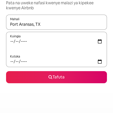
Pata na uweke nafasi kwenye malazi ya kipekee
kwenye Airbnb
Mahali
Wakati matokeo yanapatikana, vinjari kwa kutumia vitufe vya v
Kuingia
Kutoka
Tafuta