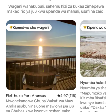
Wageni wanakubali: sehemu hizi za kukaa zimepewa
makadirio ya juu kwa upande wa mahali, usafi na zaidi.
Kipendwa cha wageni
Kipendwa cha 
Kipendwa maarufu cha wageni
Kipendwa maaruf
Nyumba huko Flour
Nyumba ya shamb
*Mapumziko ya Uf
Fleti huko Port Aransas
Ukadiriaji wa wastani wa 4.97 kat
4.97 (116)
Kizimba Binafsi * 
Mwonekano wa Ghuba Wakati wa Mawio
kwenye bandari kwa
ya Jua | Roshani ya Ufukweni + Barabara
Amka asubuhi na uone mawio ya jua juu
usiku) *Dakika 15 
ya Miguu ya Ufukweni
ya Ghuba ukiwa kwenye roshani yako