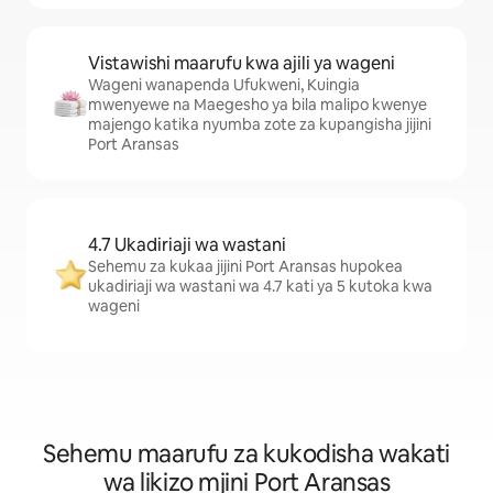
Vistawishi maarufu kwa ajili ya wageni
Wageni wanapenda Ufukweni, Kuingia
mwenyewe na Maegesho ya bila malipo kwenye
majengo katika nyumba zote za kupangisha jijini
Port Aransas
4.7 Ukadiriaji wa wastani
Sehemu za kukaa jijini Port Aransas hupokea
ukadiriaji wa wastani wa 4.7 kati ya 5 kutoka kwa
wageni
Sehemu maarufu za kukodisha wakati
wa likizo mjini Port Aransas