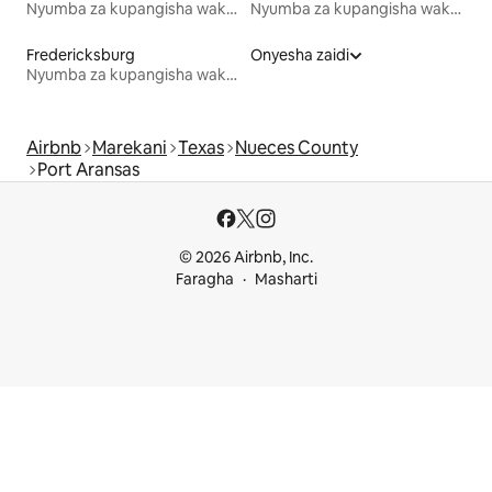
Nyumba za kupangisha wakati wa likizo
Nyumba za kupangisha wakati wa likizo
Fredericksburg
Onyesha zaidi
Nyumba za kupangisha wakati wa likizo
Airbnb
Marekani
Texas
Nueces County
Port Aransas
© 2026 Airbnb, Inc.
Faragha
Masharti