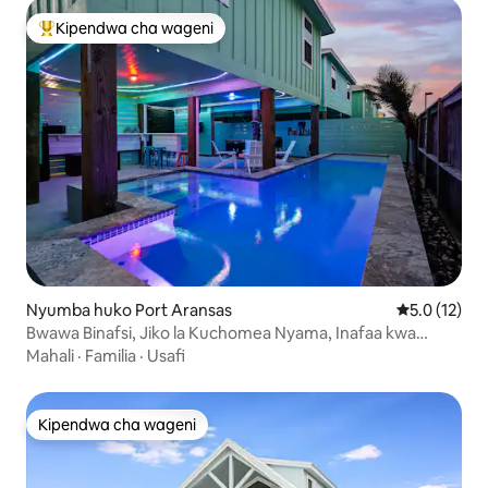
Kipendwa cha wageni
Kipendwa maarufu cha wageni
Nyumba huko Port Aransas
Ukadiriaji wa
5.0 (12)
Bwawa Binafsi, Jiko la Kuchomea Nyama, Inafaa kwa
Wanyama Vipenzi | Lazy Flounder
Mahali
·
Familia
·
Usafi
Kipendwa cha wageni
Kipendwa cha wageni