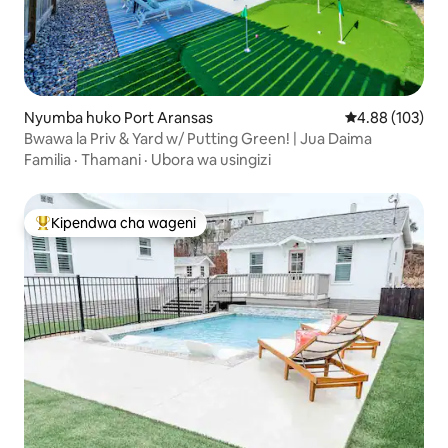
Nyumba huko Port Aransas
Ukadiriaji wa w
4.88 (103)
Bwawa la Priv & Yard w/ Putting Green! | Jua Daima
Familia
·
Thamani
·
Ubora wa usingizi
Kipendwa cha wageni
Kipendwa maarufu cha wageni