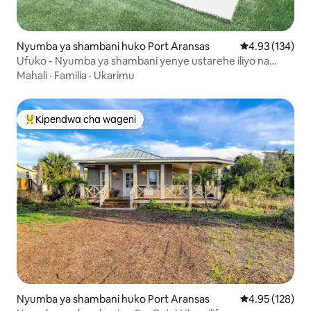
Nyumba ya shambani huko Port Aransas
Ukadiriaji wa w
4.93 (134)
Ufuko - Nyumba ya shambani yenye ustarehe iliyo na
bwawa la maji moto
Mahali
·
Familia
·
Ukarimu
Kipendwa cha wageni
Kipendwa maarufu cha wageni
Nyumba ya shambani huko Port Aransas
Ukadiriaji wa w
4.95 (128)