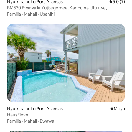
Nyumba huko Port Aransas
Ukadiriaji w
5.0 (7)
BM530 Bwawa la Kujitegemea, Karibu na Ufukwe,
Nyumba Nzuri
Familia
·
Mahali
·
Usahihi
Nyumba huko Port Aransas
Eneo jipya 
Mpya
HausElevn
Familia
·
Mahali
·
Bwawa