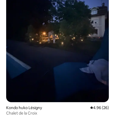
Kondo huko Lésigny
Ukadiriaji wa 
4.96 (26)
Chalet de la Croix