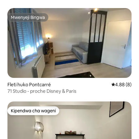
Mwenyeji Bingwa
Mwenyeji Bingwa
Fleti huko Pontcarré
Ukadiriaji wa
4.88 (8)
71 Studio - proche Disney & Paris
Kipendwa cha wageni
Kipendwa cha wageni