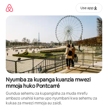
Ruka
kwenda
Use app
kwenye
maudhui
Nyumba za kupanga kuanzia mwezi
mmoja huko Pontcarré
Gundua sehemu za kupangisha za muda mrefu
ambazo unahisi kama upo nyumbani kwa sehemu za
kukaa za mwezi mmoja au zaidi.