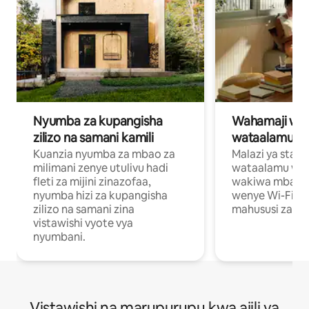
Nyumba za kupangisha
Wahamaji wa ki
zilizo na samani kamili
wataalamu wa
Kuanzia nyumba za mbao za
Malazi ya star
milimani zenye utulivu hadi
wataalamu wan
fleti za mijini zinazofaa,
wakiwa mbali na
nyumba hizi za kupangisha
wenye Wi-Fi n
zilizo na samani zina
mahususi za kuf
vistawishi vyote vya
nyumbani.
Vistawishi na marupurupu kwa ajili ya