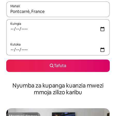
Mahali
Wakati matokeo yanapatikana, vinjari kwa kutumia vitufe vya v
Kuingia
Kutoka
Tafuta
Nyumba za kupanga kuanzia mwezi
mmoja zilizo karibu