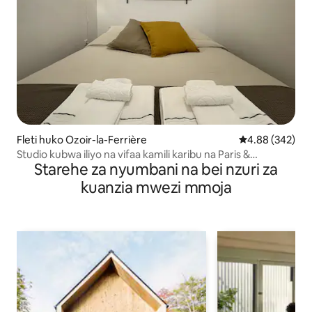
Fleti huko Ozoir-la-Ferrière
Ukadiriaji wa w
4.88 (342)
Studio kubwa iliyo na vifaa kamili karibu na Paris &
Starehe za nyumbani na bei nzuri za
Disneyland
kuanzia mwezi mmoja