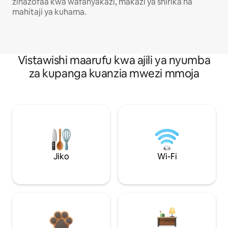
zinazofaa kwa wafanyakazi, makazi ya shirika na
mahitaji ya kuhama.
Vistawishi maarufu kwa ajili ya nyumba
za kupanga kuanzia mwezi mmoja
Jiko
Wi-Fi