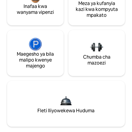
Meza ya kufanyia
Inafaa kwa
kazi kwa kompyuta
wanyama vipenzi
mpakato
Maegesho ya bila
Chumba cha
malipo kwenye
mazoezi
majengo
Fleti Iliyowekewa Huduma