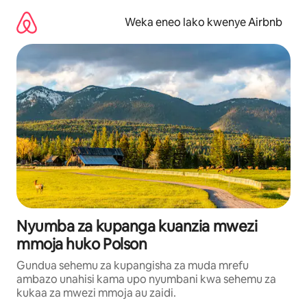
Ruka
kwenda
Weka eneo lako kwenye Airbnb
kwenye
maudhui
Nyumba za kupanga kuanzia mwezi
mmoja huko Polson
Gundua sehemu za kupangisha za muda mrefu
ambazo unahisi kama upo nyumbani kwa sehemu za
kukaa za mwezi mmoja au zaidi.