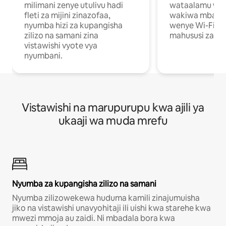
milimani zenye utulivu hadi
wataalamu wan
fleti za mijini zinazofaa,
wakiwa mbali na
nyumba hizi za kupangisha
wenye Wi-Fi n
zilizo na samani zina
mahususi za kuf
vistawishi vyote vya
nyumbani.
Vistawishi na marupurupu kwa ajili ya
ukaaji wa muda mrefu
Nyumba za kupangisha zilizo na samani
Nyumba zilizowekewa huduma kamili zinajumuisha
jiko na vistawishi unavyohitaji ili uishi kwa starehe kwa
mwezi mmoja au zaidi. Ni mbadala bora kwa