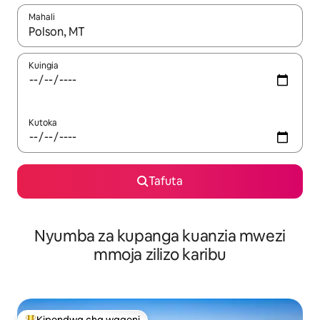
Mahali
Wakati matokeo yanapatikana, vinjari kwa kutumia vitufe vya v
Kuingia
Kutoka
Tafuta
Nyumba za kupanga kuanzia mwezi
mmoja zilizo karibu