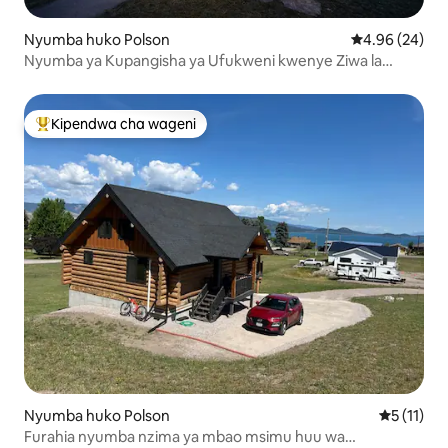
Nyumba huko Polson
Ukadiriaji wa 
4.96 (24)
Nyumba ya Kupangisha ya Ufukweni kwenye Ziwa la
Flathead
Kipendwa cha wageni
Kipendwa maarufu cha wageni
Nyumba huko Polson
Ukadiriaji
5 (11)
Furahia nyumba nzima ya mbao msimu huu wa