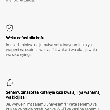
malipo ya ziada.*
Weka nafasi bila hofu
Imetathminiwa na jumuiya yetu inayoaminika ya
wageni na usaidizi wa saa 24 wakati wa ukaaji wako
wa siku nyingi.
Sehemu zinazofaa kufanyia kazi kwa ajili ya wahamaji
wa kidijitali
Je, wewe ni mtaalamu unayesafiri? Pata sehemu ya
kukaa ya muda mrefu yenye Wi-Fi ya kasi na sehemu