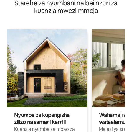
Starehe za nyumbani na bei nzuri za
mapukutiko kwa bei nzuri!
kuanzia mwezi mmoja
Nyumba za kupangisha
Wahamaji wa ki
zilizo na samani kamili
wataalamu wa
Kuanzia nyumba za mbao za
Malazi ya star