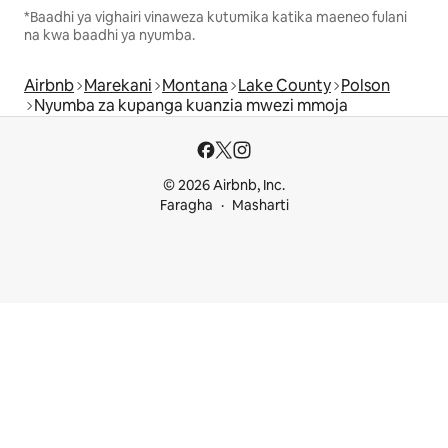
*Baadhi ya vighairi vinaweza kutumika katika maeneo fulani
na kwa baadhi ya nyumba.
Airbnb
Marekani
Montana
Lake County
Polson
Nyumba za kupanga kuanzia mwezi mmoja
© 2026 Airbnb, Inc.
Faragha
Masharti